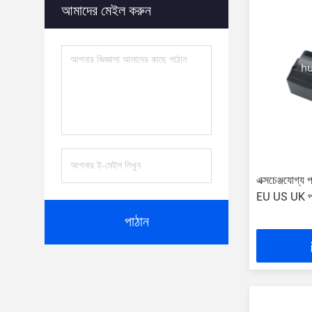
আমাদের মেইল ​​করুন
এক্সচেঞ্জযোগ্য
EU US UK প্
পাঠান