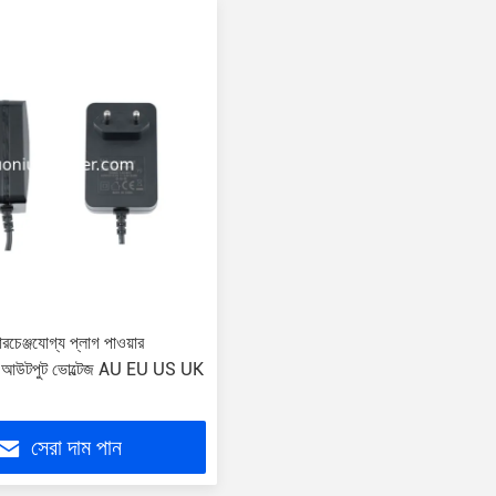
ারচেঞ্জযোগ্য প্লাগ পাওয়ার
5V আউটপুট ভোল্টেজ AU EU US UK
সেরা দাম পান