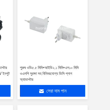
াপ্টার
পুরুষ ওডি৫.৫ মিমি*আইডি২.১ মিমি*এল১০ মিমি
 ইনপুট
ওএলপি সুরক্ষা সহ বিনিময়যোগ্য ডিসি প্লাগ
অ্যাডাপ্টার
সেরা দাম পান