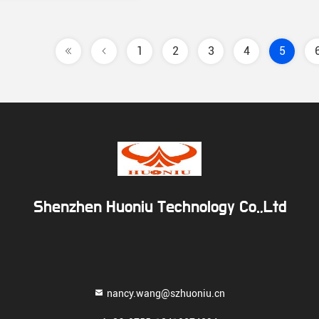
1
2
3
4
5
Shenzhen Huoniu Technology Co.,Ltd
nancy.wang@szhuoniu.cn