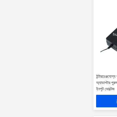
ইন্টারচেঞ্জযোগ্
অ্যাডাপ্টার প
ইনপুট ভোল্টেজ