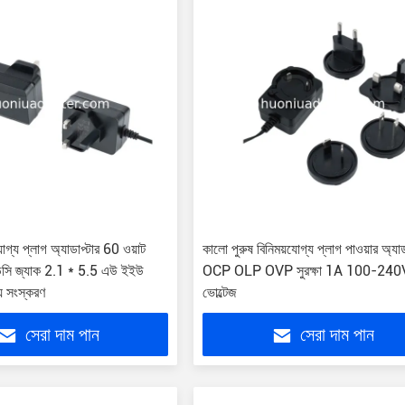
োগ্য প্লাগ অ্যাডাপ্টার 60 ওয়াট
কালো পুরুষ বিনিময়যোগ্য প্লাগ পাওয়ার অ্যাড
র ডিসি জ্যাক 2.1 * 5.5 এউ ইইউ
OCP OLP OVP সুরক্ষা 1A 100-240V
্য সংস্করণ
ভোল্টেজ
সেরা দাম পান
সেরা দাম পান