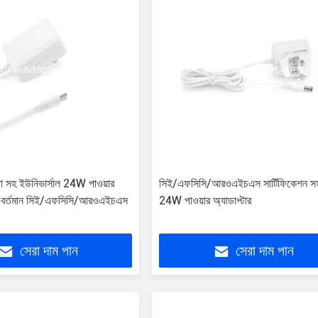
ষা সহ ইউনিভার্সাল 24W পাওয়ার
সিই/এফসিসি/আরওএইচএস সার্টিফিকেশন সহ
2A বর্তমান সিই/এফসিসি/আরওএইচএস
24W পাওয়ার অ্যাডাপ্টার
সেরা দাম পান
সেরা দাম পান