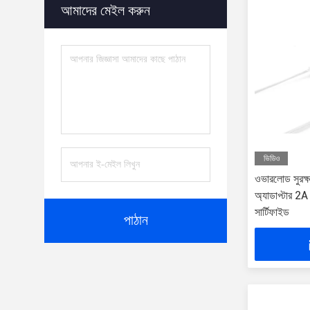
আমাদের মেইল ​​করুন
ভিডিও
ওভারলোড সুরক্
অ্যাডাপ্টার 
সার্টিফাইড
পাঠান