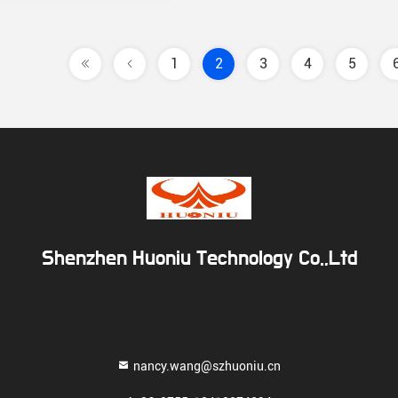
1
2
3
4
5
Shenzhen Huoniu Technology Co.,Ltd
nancy.wang@szhuoniu.cn