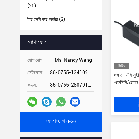
(20)
ইউএসবি কার চার্জার
(6)
যোগাযোগ
যোগাযোগ:
Ms. Nancy Wang
ভিডিও
টেলিফোন:
86-0755-13410274294
দক্ষতা ডিসি সুই
এফসিসি/রোহস স
ফ্যাক্স:
86-0755-28079166
যোগাযোগ করুন