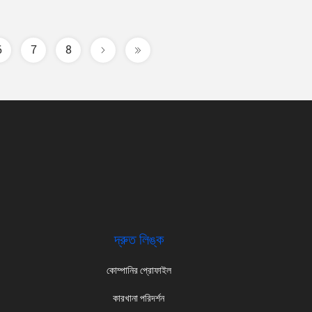
6
7
8
দ্রুত লিঙ্ক
কোম্পানির প্রোফাইল
কারখানা পরিদর্শন