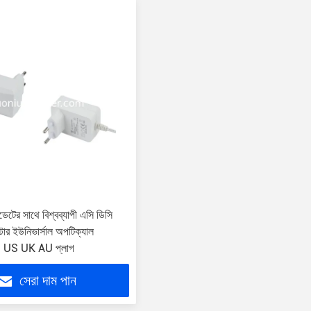
েটের সাথে বিশ্বব্যাপী এসি ডিসি
্টার ইউনিভার্সাল অপটিক্যাল
U US UK AU প্লাগ
সেরা দাম পান