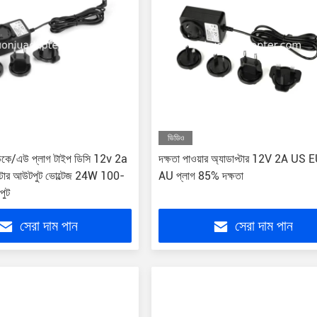
ভিডিও
ে/এউ প্লাগ টাইপ ডিসি 12v 2a
দক্ষতা পাওয়ার অ্যাডাপ্টার 12V 2A US
াপ্টার আউটপুট ভোল্টেজ 24W 100-
AU প্লাগ 85% দক্ষতা
পুট
সেরা দাম পান
সেরা দাম পান