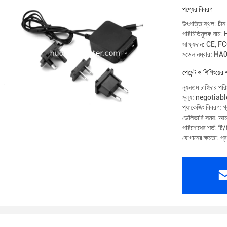
পণ্যের বিবরণ
উৎপত্তি স্থল: চীন
পরিচিতিমুলক নাম
সাক্ষ্যদান: C
মডেল নম্বার: 
পেমেন্ট ও শিপিংয়ের 
ন্যূনতম চাহিদার পর
মূল্য: negotiabl
প্যাকেজিং বিবরণ: গ্
ডেলিভারি সময়: আমা
পরিশোধের শর্ত: টি/ট
যোগানের ক্ষমতা: