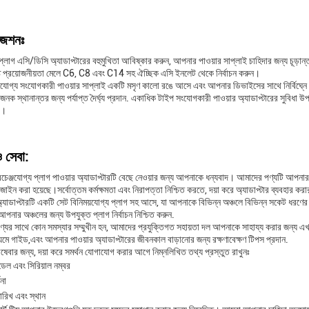
জেশনঃ
িপ্লাগ এসি/ডিসি অ্যাডাপ্টারের বহুমুখিতা আবিষ্কার করুন, আপনার পাওয়ার সাপ্লাই চাহিদার জন্য চূ
ষ্ট প্রয়োজনীয়তা মেলে C6, C8 এবং C14 সহ ঐচ্ছিক এসি ইনলেট থেকে নির্বাচন করুন।
যোগ্য সংযোগকারী পাওয়ার সাপ্লাই একটি মসৃণ কালো রঙে আসে এবং আপনার ডিভাইসের সাথে নির্বিঘ্নে
াজনক স্থানান্তর জন্য পর্যাপ্ত দৈর্ঘ্য প্রদান. একাধিক টাইপ সংযোগকারী পাওয়ার অ্যাডাপ্টারের সুবিধা 
ে।
ও সেবা:
রচেঞ্জযোগ্য প্লাগ পাওয়ার অ্যাডাপ্টারটি বেছে নেওয়ার জন্য আপনাকে ধন্যবাদ। আমাদের পণ্যটি আপনার
জাইন করা হয়েছে।সর্বোত্তম কর্মক্ষমতা এবং নিরাপত্তা নিশ্চিত করতে, দয়া করে অ্যাডাপ্টার ব্যবহার ক
্যাডাপ্টারটি একটি সেট বিনিময়যোগ্য প্লাগ সহ আসে, যা আপনাকে বিভিন্ন অঞ্চলে বিভিন্ন সকেট ধরণে
আপনার অঞ্চলের জন্য উপযুক্ত প্লাগ নির্বাচন নিশ্চিত করুন.
্যের সাথে কোন সমস্যার সম্মুখীন হন, আমাদের প্রযুক্তিগত সহায়তা দল আপনাকে সাহায্য করার জন্য
াধ্যমে গাইড,এবং আপনার পাওয়ার অ্যাডাপ্টারের জীবনকাল বাড়ানোর জন্য রক্ষণাবেক্ষণ টিপস প্রদান.
িষেবার জন্য, দয়া করে সমর্থন যোগাযোগ করার আগে নিম্নলিখিত তথ্য প্রস্তুত রাখুনঃ
ডেল এবং সিরিয়াল নম্বর
ণনা
তারিখ এবং স্থান