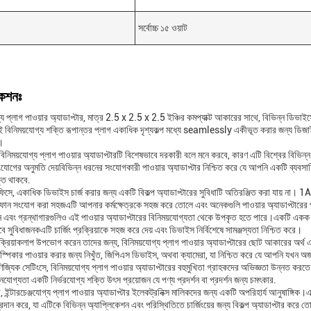
সর্বোচ্চ ১৫ ওয়াট
কেশনঃ
গ্য প্লাগ পাওয়ার অ্যাডাপ্টার, মাত্র 2.5 x 2.5 x 2.5 ইঞ্চির কমপ্যাক্ট আকারের সাথে, বিভিন্ন ডিভাইস
বিনিময়যোগ্য শক্তি রূপান্তর প্লাগ একাধিক দৃশ্যকল্প মধ্যে seamlessly একীভূত করার জন্য ডিজাই
।
বিনিময়যোগ্য প্লাগ পাওয়ার অ্যাডাপ্টারটি বিশেষভাবে দরকারী বলে মনে করবে, কারণ এটি বিশ্বের বিভি
সংযোগের অনুমতি দেয়বিভিন্ন ধরনের সংযোগকারী পাওয়ার অ্যাডাপ্টার নিশ্চিত করে যে আপনি একটি ব্যবস
তি থাকবে.
ফিসে, একাধিক ডিভাইস চার্জ করার জন্য একটি বিকল্প অ্যাডাপ্টারের সুবিধাটি অতিরঞ্জিত করা যায় না
টফোন সংযোগ করা সহজএটি আপনার কর্মক্ষেত্রকে সহজ করে তোলে এবং অনেকগুলি পাওয়ার অ্যাডাপ্টারের 
্ঠান এবং গ্রন্থাগারগুলিও এই পাওয়ার অ্যাডাপ্টারের বিনিময়যোগ্যতা থেকে উপকৃত হতে পারে।একটি এক
ে সুবিধাজনকএটি চার্জিং প্রক্রিয়াকে সহজ করে দেয় এবং ডিভাইস নির্বিশেষে সামঞ্জস্যতা নিশ্চিত করে।
ন ক্রিয়াকলাপ উপভোগ করেন তাদের জন্য, বিনিময়যোগ্য প্লাগ পাওয়ার অ্যাডাপ্টারের ছোট আকারের অর্থ 
 স্পিকার পাওয়ার করার জন্য নিখুঁত, জিপিএস ডিভাইস, অথবা ক্যামেরা, যা নিশ্চিত করে যে আপনি যখ
ণিজ্যিক সেটিংসে, বিনিময়যোগ্য প্লাগ পাওয়ার অ্যাডাপ্টারের বহুমুখিতা গ্রাহকদের অভিজ্ঞতা উন্নত করত
গ্যতা একটি নির্ভরযোগ্য শক্তি উৎস প্রয়োজন যে পণ্য প্রদর্শন বা প্রদর্শন জন্য চমৎকার.
 ইন্টারচেঞ্জযোগ্য প্লাগ পাওয়ার অ্যাডাপ্টার ইলেকট্রনিক্স মালিকদের জন্য একটি অপরিহার্য আনুষাঙ্গিক।এর
দান করে, যা এটিকে বিভিন্ন অ্যাপ্লিকেশন এবং পরিস্থিতিতে চার্জিংয়ের জন্য বিকল্প অ্যাডাপ্টার করে 