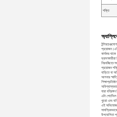
শক্তি
অ্যাপ্লি
ইন্টারচেঞ্জযো
প্রয়োজন।এই 
কার্যকর থাকে
ভ্রমণকারীরা 
নিরবচ্ছিন্ন 
প্রয়োজন শক্
বাড়িতে বা অ
আপনার স্মার্
শিক্ষাপ্রতিষ
অবিশ্বাস্যভাব
যারা বহিরঙ্গ
এটা পোর্টেবল
খুচরা এবং বা
এই অভিযোজনযো
সামগ্রিকভাবে,
উপযোগিতা প্র