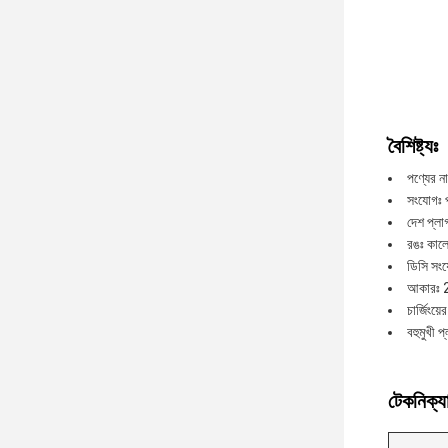
বৈশিষ্ট্যঃ
পণ্যের না
সংযোগঃ 
দেশ প্লা
রঙঃ কাল
ডিসি সংয
আকারঃ 2
চার্জিংয়ে
বহুমুখী প
টেকনিক্যা