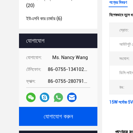
পণ্যের বিবরণ
(20)
বিশেষভাবে তুলে ধ
ইউএসবি কার চার্জার
(6)
স্রোত:
যোগাযোগ
আউটপুট ভ
যোগাযোগ:
Ms. Nancy Wang
সংযোগ:
টেলিফোন:
86-0755-13410274294
ডিসি লাইন
ফ্যাক্স:
86-0755-28079166
রঙ:
15W সর্বোচ্চ 5V ব
যোগাযোগ করুন
পণ্যের বর্