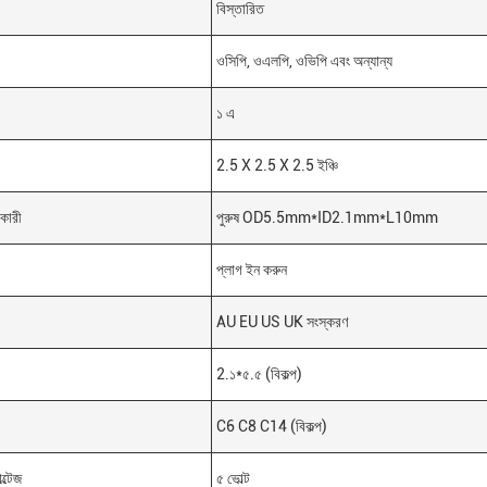
বিস্তারিত
ওসিপি, ওএলপি, ওভিপি এবং অন্যান্য
১ এ
2.5 X 2.5 X 2.5 ইঞ্চি
কারী
পুরুষ OD5.5mm*ID2.1mm*L10mm
প্লাগ ইন করুন
AU EU US UK সংস্করণ
2.১*৫.৫ (বিকল্প)
C6 C8 C14 (বিকল্প)
্টেজ
৫ ভোল্ট