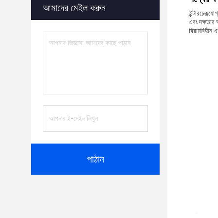
আমাদের মেইল ​​করুন
ইন্টারচেঞ্জয
এবং দক্ষতার 
বিরামবিহীন এ
পাঠান