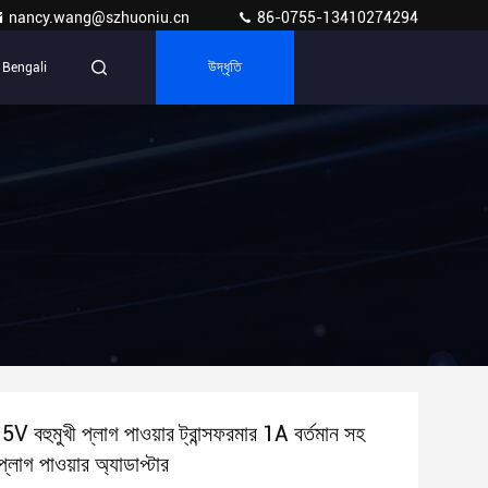
nancy.wang@szhuoniu.cn
86-0755-13410274294
Bengali
উদ্ধৃতি
5V বহুমুখী প্লাগ পাওয়ার ট্রান্সফরমার 1A বর্তমান সহ
প্লাগ পাওয়ার অ্যাডাপ্টার