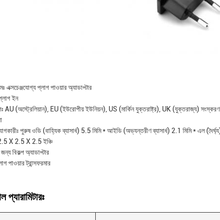
মঃ এক্সচেঞ্জযোগ্য প্লাগ পাওয়ার অ্যাডাপ্টার
প্লাগ ইন
গঃ AU (অস্ট্রেলিয়ান), EU (ইউরোপীয় ইউনিয়ন), US (মার্কিন যুক্তরাষ্ট্র), UK (যুক্তরাজ্য) সংস্করণ
ো
োগকারীঃ পুরুষ ওডি (বাহ্যিক ব্যাসার্ধ) 5.5 মিমি * আইডি (অভ্যন্তরীণ ব্যাসার্ধ) 2.1 মিমি * এল (দৈর্ঘ্
.5 X 2.5 X 2.5 ইঞ্চি
র জন্য বিকল্প অ্যাডাপ্টার
্লাগ পাওয়ার ট্রান্সফরমার
ল প্যারামিটারঃ