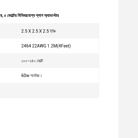
ার
,
৫ ভোল্টের বিনিময়যোগ্য প্লাগ অ্যাডাপ্টার
2.5 X 2.5 X 2.5 ইঞ্চি
2464 22AWG 1.2M(4Feet)
১০০-২৪০ ভোল্ট
60w সর্বোচ্চ।