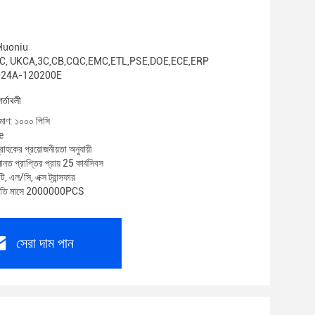
: Huoniu
E, FCC, UKCA,3C,CB,CQC,EMC,ETL,PSE,DOE,ECE,ERP
HA024A-120200E
শর্তাবলী
িমাণ: ১০০০ পিসি
e
রাহকের প্রয়োজনীয়তা অনুযায়ী
নত প্রাপ্তির প্রায় 25 কার্যদিবস
ি, এল/সি, এক্স ট্রান্সফার
 প্রতি মাসে 2000000PCS
সেরা দাম পান