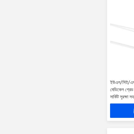
ইউএল/সিই/এফ
মেডিকেল গ্রেড 
সার্কিট সুরক্ষা সহ