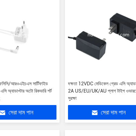
সিসি/আরওএইচএস সার্টিফাইড
দক্ষতা 12VDC মেডিকেল গ্রেড এসি অ্যাডাপ
এসি অ্যাডাপ্টার অটো রিকভারি শর্ট
2A US/EU/UK/AU প্লাগ টাইপ ওভার
সুরক্ষা
সেরা দাম পান
সেরা দাম পান