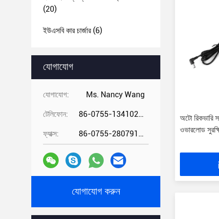
(20)
ইউএসবি কার চার্জার
(6)
যোগাযোগ
যোগাযোগ:
Ms. Nancy Wang
টেলিফোন:
86-0755-13410274294
অটো রিকভারি 
ওভারলোড সুরক্ষ
ফ্যাক্স:
86-0755-28079166
যোগাযোগ করুন