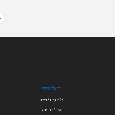
দ্রুত লিঙ্ক
কোম্পানির প্রোফাইল
কারখানা পরিদর্শন