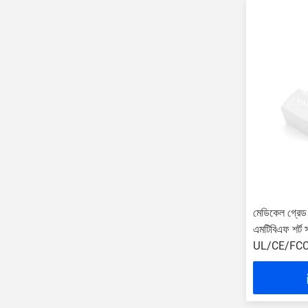
মেডিকেল গ্রেড 
এমটিবিএফ শর্ট সার
UL/CE/FC