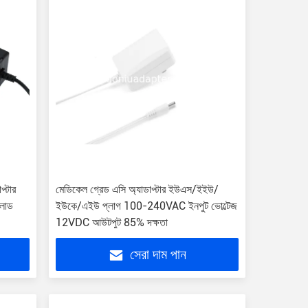
্টার
মেডিকেল গ্রেড এসি অ্যাডাপ্টার ইউএস/ইইউ/
লোড
ইউকে/এইউ প্লাগ 100-240VAC ইনপুট ভোল্টেজ
12VDC আউটপুট 85% দক্ষতা
সেরা দাম পান