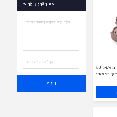
আমাদের মেইল ​​করুন
50 এমটিবিএফ ম
ওভারলোড সুরক্
পাঠান