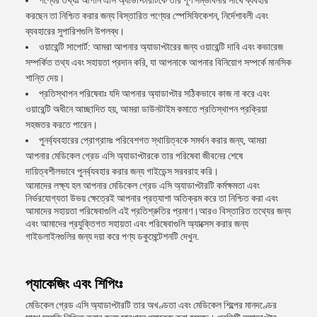
পণ্যের তথ্যঃ আপনি এসি অ্যাডাপ্টারটিকে তার পূর্ণ সম্ভাবনার সাথে ব্যবহার
করছেন তা নিশ্চিত করার জন্য বিস্তারিত পণ্যের স্পেসিফিকেশন, নির্দেশাবলী এবং
ব্যবহারের সুপারিশগুলি উপলব্ধ।
ওয়ারেন্টি সাপোর্ট: আমরা আপনার অ্যাডাপ্টারের জন্য ওয়ারেন্টি দাবি এবং কভারেজ
সম্পর্কিত তথ্য এবং সহায়তা প্রদান করি, যা আপনাকে আপনার বিনিয়োগ সম্পর্কে মানসিক
শান্তি দেয়।
প্রতিস্থাপন পরিষেবাঃ যদি আপনার অ্যাডাপ্টার সঠিকভাবে কাজ না করে এবং
ওয়ারেন্টি অধীনে আচ্ছাদিত হয়, আমরা ডাউনটাইম কমাতে প্রতিস্থাপন প্রক্রিয়া
সহজতর করতে পারেন।
পুনর্ব্যবহারের প্রোগ্রামঃ পরিবেশগত স্থায়িত্বকে সমর্থন করার জন্য, আমরা
আপনার মেডিকেল গ্রেড এসি অ্যাডাপ্টারকে তার পরিষেবা জীবনের শেষে
দায়িত্বশীলভাবে পুনর্ব্যবহার করার জন্য গাইডেন্স সরবরাহ করি।
আমাদের লক্ষ্য হল আপনার মেডিকেল গ্রেড এসি অ্যাডাপ্টারটি কর্মক্ষমতা এবং
নির্ভরযোগ্যতা উভয় ক্ষেত্রেই আপনার প্রত্যাশা অতিক্রম করে তা নিশ্চিত করা এবং
আমাদের সহায়তা পরিষেবাগুলি এই প্রতিশ্রুতির প্রমাণ।আরও বিস্তারিত তথ্যের জন্য
এবং আমাদের প্রযুক্তিগত সহায়তা এবং পরিষেবাগুলি অ্যাক্সেস করার জন্য
গাইডলাইনগুলির জন্য দয়া করে পণ্য ডকুমেন্টেশনটি দেখুন.
প্যাকেজিং এবং শিপিংঃ
মেডিকেল গ্রেড এসি অ্যাডাপ্টারটি তার অখণ্ডতা এবং মেডিকেল শিল্পের মানদণ্ডের