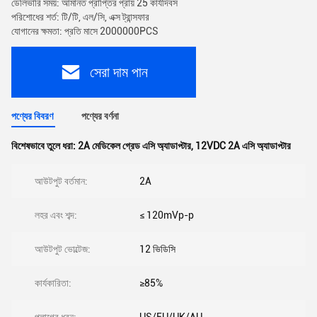
ডেলিভারি সময়: আমানত প্রাপ্তির প্রায় 25 কার্যদিবস
পরিশোধের শর্ত: টি/টি, এল/সি, এক্স ট্রান্সফার
যোগানের ক্ষমতা: প্রতি মাসে 2000000PCS
সেরা দাম পান
পণ্যের বিবরণ
পণ্যের বর্ণনা
বিশেষভাবে তুলে ধরা:
2A মেডিকেল গ্রেড এসি অ্যাডাপ্টার
,
12VDC 2A এসি অ্যাডাপ্টার
আউটপুট বর্তমান:
2A
লহর এবং শব্দ:
≤ 120mVp-p
আউটপুট ভোল্টেজ:
12 ভিডিসি
কার্যকারিতা:
≥85%