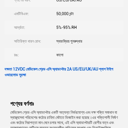
প্লাগের ধরন:
US/EU/UK/AU
এমটিবিএফ:
50,000 ঘন্টা
আর্দ্রতা:
5%-95% RH
অতিরিক্ত ধারন রোধ:
স্বয়ংক্রিয় পুনরুদ্ধার
রঙ:
কালো
দক্ষতা 12VDC মেডিকেল গ্রেড এসি অ্যাডাপ্টার 2A US/EU/UK/AU প্লাগ টাইপ
ওভারলোড সুরক্ষা
পণ্যের বর্ণনাঃ
মেডিকেল গ্রেড এসি অ্যাডাপ্টার একটি অত্যন্ত নির্ভরযোগ্য এবং দক্ষ শক্তি সমাধান যা
স্বাস্থ্যসেবা পরিবেশের কঠোর চাহিদা মেটাতে ডিজাইন করা হয়েছে।এর শক্তিশালী নির্মাণ
এবং কঠোর নিরাপত্তা মান মেনে চলার সাথে, এই এসি অ্যাডাপ্টারটি রোগীর যত্ন এবং
অস্ত্রোপচারের সেটিংসে ব্যবহৃত সংবেদনশীল মেডিকেল সরঞ্জাম এবং ডিভাইসগুলিকে