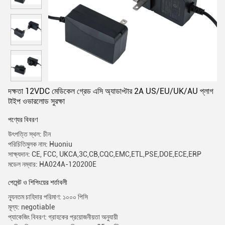
দক্ষতা 12VDC মেডিকেল গ্রেড এসি অ্যাডাপ্টার 2A US/EU/UK/AU প্লাগ
টাইপ ওভারলোড সুরক্ষা
পণ্যের বিবরণ
উৎপত্তি স্থল: চীন
পরিচিতিমুলক নাম: Huoniu
সাক্ষ্যদান: CE, FCC, UKCA,3C,CB,CQC,EMC,ETL,PSE,DOE,ECE,ERP
মডেল নম্বার: HA024A-120200E
পেমেন্ট ও শিপিংয়ের শর্তাবলী
ন্যূনতম চাহিদার পরিমাণ: ১০০০ পিসি
মূল্য: negotiable
প্যাকেজিং বিবরণ: গ্রাহকের প্রয়োজনীয়তা অনুযায়ী