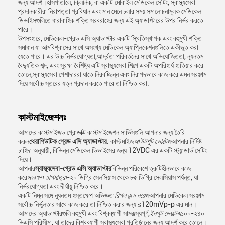
জন্য আদর্শ।হাসপাতালে, ক্লিনিক, বা একটি মোবাইল মেডিকেল সেটিং, স্বাস্থ্যসেবা
প্রদানকারীরা নিরাপত্তা প্রবিধান এবং মান মেনে চলার সময় সমালোচনামূলক মেডিকেল
ডিভাইসগুলিতে ধারাবাহিক শক্তি সরবরাহের জন্য এই অ্যাডাপ্টারের উপর নির্ভর করতে
পারে।
উপসংহারে, মেডিকেল-গ্রেড এসি অ্যাডাপ্টার একটি স্থিতিস্থাপক এবং বহুমুখী শক্তি
সমাধান যা আত্মবিশ্বাসের সাথে অসংখ্য মেডিকেল অ্যাপ্লিকেশনগুলিতে একীভূত করা
যেতে পারে। এর উচ্চ নির্ভরযোগ্যতা,আর্দ্রতা পরিবর্তনের সাথে অভিযোজিততা, ন্যূনতম
বৈদ্যুতিক শব্দ, এবং সুরক্ষা বৈশিষ্ট্য এটি স্বাস্থ্যসেবা শিল্পে একটি অপরিহার্য হাতিয়ার করে
তোলে,স্বাস্থ্যসেবা পেশাদাররা যাতে নিরবচ্ছিন্ন এবং নিরাপদভাবে কাজ করে এমন সরঞ্জাম
দিয়ে সর্বোচ্চ স্তরের যত্ন প্রদান করতে পারে তা নিশ্চিত করা.
কাস্টমাইজেশনঃ
আমাদের কাস্টমাইজড প্রোডাক্ট কাস্টমাইজেশন সার্ভিসগুলি আপনার জন্য তৈরি
করুন
থেরাপিউটিক গ্রেড এসি অ্যাডাপ্টার
. কাস্টমাইজ
আউটপুট ভোল্টেজ
আপনার নির্দিষ্ট
চাহিদা অনুযায়ী, বিভিন্ন মেডিকেল ডিভাইসের জন্য 12VDC এর একটি স্ট্যান্ডার্ড সেটিং
দিয়ে।
আপনার
স্বাস্থ্যসেবা-গ্রেড এসি অ্যাডাপ্টার
বিভিন্ন পরিবেশে ত্রুটিহীনভাবে কাজ
করে
সংরক্ষণ তাপমাত্রা
-২০ ডিগ্রি সেলসিয়াস থেকে ৮৫ ডিগ্রি সেলসিয়াস পর্যন্ত, যা
নির্ভরযোগ্যতা এবং দীর্ঘায়ু নিশ্চিত করে।
একটি নিম্ন সঙ্গে ন্যূনতম হস্তক্ষেপ অভিজ্ঞতা
রিপল এন্ড নয়েজ
আপনার মেডিকেল সরঞ্জাম
সর্বোচ্চ নির্ভুলতার সাথে কাজ করে তা নিশ্চিত করার জন্য ≤120mVp-p এর মান।
আমাদের অ্যাডাপ্টারগুলি বহুমুখী এবং বিশ্বব্যাপী সামঞ্জস্যপূর্ণ,
ইনপুট ভোল্টেজ
১০০-২৪০
ভিএসি পরিসীমা, যা তাদের বিশ্বব্যাপী স্বাস্থ্যসেবা প্রতিষ্ঠানের জন্য আদর্শ করে তোলে।