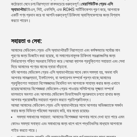
কঠোরতা মেনে চলা
নিরাপত্তা মান
সবচেয়ে গুরুত্বপূর্ণ।
থেরাপিউটিক গ্রেড এসি
অ্যাডাপ্টার
ইউএল, সিই, এফসিসি, এবং ROHS সার্টিফিকেশন পূরণ করে, আপনাকে
একটি পণ্য প্রদান করে যা আপনি গুরুত্বপূর্ণ চিকিৎসা অ্যাপ্লিকেশনের জন্য বিশ্বাস
করতে পারেন।
সহায়তা ও সেবা:
আমাদের মেডিকেল গ্রেড এসি অ্যাডাপ্টারটি নিরাপত্তা এবং কর্মক্ষমতার সর্বোচ্চ মান
পূরণের জন্য ডিজাইন করা হয়েছে, যা সমালোচনামূলক চিকিৎসা সরঞ্জামগুলির জন্য
নির্ভরযোগ্য শক্তি সরবরাহ নিশ্চিত করে।আমরা ব্যাপক প্রযুক্তিগত সহায়তা এবং সেবা
দিয়ে আমাদের পণ্যের মানের দ্বারা দাঁড়ানো.
যদি আপনার মেডিকেল গ্রেড এসি অ্যাডাপ্টারের সাথে কোন সমস্যা হয়, অথবা যদি
আপনার সামঞ্জস্যতা, ইনস্টলেশন, বা অপারেশন সম্পর্কে প্রশ্ন থাকে,আমাদের
প্রযুক্তিগত সহায়তা বিশেষজ্ঞদের নিবেদিত দল আপনাকে সাহায্য করার জন্য এখানে
রয়েছেআমাদের বিশেষজ্ঞরা মেডিকেল-গ্রেড পাওয়ার সলিউশনের সূক্ষ্মতা সম্পর্কে
ভালভাবে অবগত এবং আপনার মেডিকেল ডিভাইসগুলি সুচারুভাবে চলতে রাখার জন্য
আপনার প্রয়োজনীয় সহায়তা প্রদান করতে প্রতিশ্রুতিবদ্ধ।
আমরা আমাদের মেডিকেল গ্রেড এসি অ্যাডাপ্টারের সাথে আপনার অভিজ্ঞতাকে সমর্থন
করার জন্য বিভিন্ন পরিষেবা সরবরাহ করি, যার মধ্যে রয়েছেঃ
সমস্যা সমাধানের সহায়তা: আমাদের বিশেষজ্ঞরা আপনার সাথে দেখা হতে পারে এমন
কোনও সমস্যা সনাক্ত এবং সমাধানের জন্য ধাপে ধাপে পদ্ধতিগুলির মাধ্যমে আপনাকে
গাইড করতে পারে।