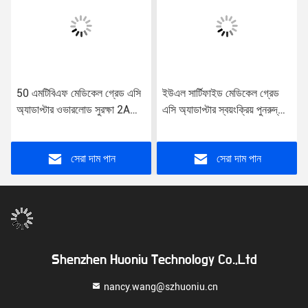
50 এমটিবিএফ মেডিকেল গ্রেড এসি
ইউএল সার্টিফাইড মেডিকেল গ্রেড
অ্যাডাপ্টার ওভারলোড সুরক্ষা 2A
এসি অ্যাডাপ্টার স্বয়ংক্রিয় পুনরুদ্ধার
আউটপুট বর্তমান
শর্ট সার্কিট সুরক্ষা 85% দক্ষতা ইউএস
/ ইইউ / ইউকে / এউ প্লাগ 2A
আউটপুট
সেরা দাম পান
সেরা দাম পান
Shenzhen Huoniu Technology Co.,Ltd
nancy.wang@szhuoniu.cn