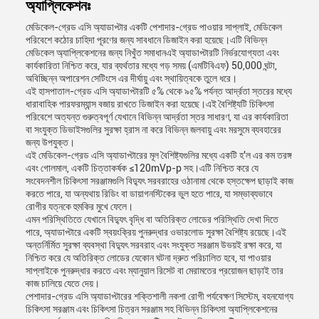
অ্যাপ্লিকেশনঃ
মেডিকেল-গ্রেড এসি অ্যাডাপ্টার একটি পেশাদার-গ্রেড পাওয়ার সাপ্লাই, মেডিকেল
পরিবেশে কঠোর চাহিদা পূরণের জন্য সাবধানে ডিজাইন করা হয়েছে।এটি বিভিন্ন
মেডিকেল অ্যাপ্লিকেশনের জন্য নিখুঁত সমাধানএই অ্যাডাপ্টারটি নির্ভরযোগ্যতা এবং
কার্যকারিতা নিশ্চিত করে, যার ব্যর্থতার মধ্যে গড় সময় (এমটিবিএফ) 50,000 ঘন্টা,
অবিচ্ছিন্ন অপারেশন সেটিংসে এর দীর্ঘায়ু এবং স্থায়িত্বকে তুলে ধরে।
এই হাসপাতাল-গ্রেড এসি অ্যাডাপ্টারটি ৫% থেকে ৯৫% পর্যন্ত আর্দ্রতা স্তরের মধ্যে
ধারাবাহিক পারফরম্যান্স বজায় রাখতে ডিজাইন করা হয়েছে।এই বৈশিষ্ট্যটি চিকিৎসা
পরিবেশে অত্যন্ত গুরুত্বপূর্ণ যেখানে বিভিন্ন আর্দ্রতা স্তর সাধারণ, যা এর কার্যকারিতা
বা সংযুক্ত ডিভাইসগুলির সুরক্ষা হ্রাস না করে বিভিন্ন জলবায়ু এবং মরসুমে ব্যবহারের
জন্য উপযুক্ত।
এই মেডিকেল-গ্রেড এসি অ্যাডাপ্টারের মূল বৈশিষ্ট্যগুলির মধ্যে একটি হ'ল এর কম তরঙ্গ
এবং গোলমাল, একটি চিত্তাকর্ষক ≤120mVp-p সহ।এটি নিশ্চিত করে যে
সংবেদনশীল চিকিৎসা সরঞ্জামগুলি বিদ্যুৎ সরবরাহের ওঠানামা থেকে হস্তক্ষেপ ছাড়াই কাজ
করতে পারে, যা অন্যথায় রিডিং বা ডায়াগনস্টিকের ভুল হতে পারে, যা সম্ভাব্যভাবে
রোগীর যত্নকে হুমকির মুখে ফেলে।
এমন পরিস্থিতিতে যেখানে বিদ্যুৎ বৃদ্ধি বা অতিরিক্ত লোডের পরিস্থিতি দেখা দিতে
পারে, অ্যাডাপ্টারে একটি স্বয়ংক্রিয় পুনরুদ্ধার ওভারলোড সুরক্ষা বৈশিষ্ট্য রয়েছে।এই
অন্তর্নির্মিত সুরক্ষা ব্যবস্থা বিদ্যুৎ সরবরাহ এবং সংযুক্ত সরঞ্জাম উভয়ই রক্ষা করে, যা
নিশ্চিত করে যে অতিরিক্ত লোডের যেকোন ঘটনা দ্রুত পরিচালিত হবে, যা পাওয়ার
সাপ্লাইকে পুনরুদ্ধার করতে এবং ম্যানুয়াল রিসেট বা মেরামতের প্রয়োজন ছাড়াই তার
কাজ চালিয়ে যেতে দেয়।
পেশাদার-গ্রেড এসি অ্যাডাপ্টারের শক্তিশালী নকশা রোগী পর্যবেক্ষণ সিস্টেম, বহনযোগ্য
চিকিৎসা সরঞ্জাম এবং চিকিৎসা চিত্রন সরঞ্জাম সহ বিভিন্ন চিকিৎসা অ্যাপ্লিকেশনের