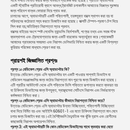
সাথে সম্মতি নিশ্চিত করার জন্য সাবধানে প্যাকেজ করা হয়েছে। প্রতিটি অ্যাডাপ্টার
একটি স্ট্যাটিক প্রতিরোধী ব্যাগে আবদ্ধ,ট্রানজিট চলাকালীন আঘাতের বিরুদ্ধে সুরক্ষার
জন্য পরিবেশ বান্ধব ফোয়ারা দিয়ে প্যাড করা.
চালানের আগে, অ্যাডাপ্টারটি একটি শক্তিশালী, তরঙ্গযুক্ত বাক্সে স্থাপন করা হয় যা
পরিবহনের কঠোরতা সহ্য করতে ডিজাইন করা হয়েছে। বাক্সটি টেম্পল-প্রমাণ টেপ দিয়ে
সিল করা হয়,অতিরিক্ত নিরাপত্তা স্তর প্রদান.
বাক্সের বাইরের অংশে স্পষ্ট লেবেলিং হ্যান্ডলিং নির্দেশাবলী, পণ্যের তথ্য এবং সহজ স্টক
ব্যবস্থাপনা এবং ট্রেসযোগ্যতার জন্য একটি বারকোড অন্তর্ভুক্ত করে।প্যাকেজটি
আমাদের গ্রাহকদের সময়মত এবং নিরাপদ ডেলিভারি নিশ্চিত করার জন্য একটি বিশ্বস্ত
কুরিয়ার পরিষেবা মাধ্যমে প্রেরণ করা হয়.
প্রায়শই জিজ্ঞাসিত প্রশ্নঃ
প্রশ্ন ১ঃ মেডিকেল গ্রেড এসি অ্যাডাপ্টার কি?
উত্তরঃ মেডিকেল গ্রেড এসি অ্যাডাপ্টার হল একটি পাওয়ার সাপ্লাই ডিভাইস যা
মেডিকেল সরঞ্জামগুলির জন্য কঠোর নিরাপত্তা মান পূরণের জন্য ডিজাইন করা হয়েছে।
এটি প্রাচীর আউটলেট থেকে এসি শক্তিকে ডিসি শক্তিতে রূপান্তর করতে ব্যবহৃত হয়
যা চিকিৎসা ডিভাইসের জন্য উপযুক্ত, স্বাস্থ্যসেবা সেটিংসে নিরাপদ এবং নির্ভরযোগ্য
কর্মক্ষমতা নিশ্চিত করা।
প্রশ্ন ২ঃ মেডিকেল গ্রেড এসি অ্যাডাপ্টার কীভাবে নিরাপত্তা নিশ্চিত করে?
উত্তরঃ মেডিকেল গ্রেড এসি অ্যাডাপ্টার উন্নত বিচ্ছিন্নতা, শক্তিশালী বিচ্ছিন্নতা
বাধা দিয়ে নির্মিত হয় এবং আইইসি 60601-1 এর মতো চিকিৎসা নিরাপত্তা মান মেনে
চলার জন্য ডিজাইন করা হয়।এই বৈশিষ্ট্যগুলি বৈদ্যুতিক শক ঝুঁকি হ্রাস এবং রোগীদের
কাছাকাছি নিরাপদ অপারেশন নিশ্চিত.
প্রশ্ন 3: এই অ্যাডাপ্টারটি কি কোন মেডিকেল ডিভাইসের সাথে ব্যবহার করা যেতে