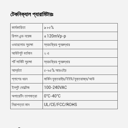
টেকনিক্যাল প্যারামিটারঃ
কার্যকারিতা
≥ ৮৫%
রিপল এন্ড নয়েজ
≤ 120mVp-p
ওভারলোড সুরক্ষা
স্বয়ংক্রিয় পুনরুদ্ধার
আউটপুট বর্তমান
২ এ
শর্ট সার্কিট সুরক্ষা
স্বয়ংক্রিয় পুনরুদ্ধার
আর্দ্রতা
৫-৯৫% আরএইচ
প্লাগের ধরন
মার্কিন যুক্তরাষ্ট্র/ইইউ/যুক্তরাজ্য/আউ
ইনপুট ভোল্টেজ
100-240VAC
অপারেটিং তাপমাত্রা
0°C-40°C
নিরাপত্তা মান
UL/CE/FCC/ROHS