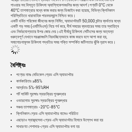
পাওয়ার সহ বিস্তৃত চিকিৎসা অ্যাপ্লিকেশনগুলির জন্য আদর্শ।পণ্যটি 0°C থেকে
40°C তাপমাত্রার মধ্যে কাজ করার জন্য ডিজাইন করা হয়েছে, বিভিন্ন ক্লিনিকাল
পরিস্থিতিতে ধারাবাহিক পারফরম্যান্স নিশ্চিত করে।
একটি বর্ধিত পরিষেবা জীবনের জন্য নির্মিত, অ্যাডাপ্টারটি 50,000 ঘন্টার ব্যর্থতার মধ্যে
একটি গড় সময় (এমটিবিএফ) নিয়ে গর্ব করে, দীর্ঘ সময়ের ব্যবহারের সময় তার স্থায়িত্ব
এবং নির্ভরযোগ্যতার উপর জোর দেয়।এই দীর্ঘায়ু চিকিৎসা সেটিংসের জন্য অত্যন্ত
গুরুত্বপূর্ণ যেখানে সরঞ্জামগুলি নিরবচ্ছিন্নভাবে কাজ করবে বলে আশা করা হয়,
সমালোচনামূলক চিকিৎসা পদ্ধতির সময় শক্তি সম্পর্কিত জটিলতার ঝুঁকি হ্রাস করে।
বৈশিষ্ট্যঃ
পণ্যের নামঃ মেডিকেল গ্রেড এসি অ্যাডাপ্টার
কার্যকারিতাঃ ≥85%
আর্দ্রতাঃ 5%-95%RH
শর্ট সার্কিট সুরক্ষাঃ স্বয়ংক্রিয় পুনরুদ্ধার
ওভারলোড সুরক্ষাঃ স্বয়ংক্রিয় পুনরুদ্ধার
সঞ্চয় তাপমাত্রাঃ -20°C-85°C
ক্লিনিকাল গ্রেড এসি অ্যাডাপ্টার নামেও পরিচিত
এছাড়াও স্বাস্থ্যসেবা-গ্রেড এসি অ্যাডাপ্টার হিসাবে উল্লেখ করা হয়
সাধারণত পেশাদার-গ্রেড এসি অ্যাডাপ্টার বলা হয়