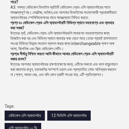
পারে?
A3: সমস্ত মেডিকেল ডিভাইস প্রতিটি মেডিকেল গ্রেড এসি অ্যাডাপ্টারের সাথে
সামঞ্জস্যপূর্ণ নয়। ভোল্টেজ, বর্তমান,এবং আপনার ডিভাইসের সংযোগকারী প্রয়োজনীয়তা
অ্যাডাপ্টারের স্পেসিফিকেশনের সাথে সামঞ্জস্যতা নিশ্চিত করতে.
প্রশ্ন ৪ঃ মেডিকেল গ্রেড এসি অ্যাডাপ্টারটি বিভিন্ন স্থানে বহনযোগ্য এবং ব্যবহার
করা সহজ?
উত্তরঃ হ্যাঁ, মেডিকেল গ্রেড এসি অ্যাডাপ্টারগুলি সাধারণত বহনযোগ্যতার জন্য
ডিজাইন করা হয় এবং বিভিন্ন স্থানে ব্যবহার করা যেতে পারে।তারা প্রায়ই হাসপাতালে
পাওয়া বিভিন্ন বিদ্যুৎ সংযোগ স্থাপন করার জন্য interchangeable প্লাগ সঙ্গে
আসা, ক্লিনিক এবং ফিল্ড মেডিকেল সেটিং।
প্রশ্নঃ দীর্ঘায়ু নিশ্চিত করতে আমি কীভাবে আমার মেডিকেল গ্রেড এসি অ্যাডাপ্টারটি
বজায় রাখব?
উত্তরঃ আপনার অ্যাডাপ্টারের রক্ষণাবেক্ষণের জন্য, এটিকে শুকনো এবং ভাল বায়ুচলাচল
করা জায়গায় রাখুন, তরলগুলির সংস্পর্শে এড়ান এবং প্রস্তাবিত লোড অতিক্রম করবেন
না।প্লাগ, অথবা ঘের, এবং যদি কোন ত্রুটি পাওয়া যায়, এটি প্রতিস্থাপন।
Tags:
মেডিকেল এসি অ্যাডাপ্টার
12 ভিডিসি এসি অ্যাডাপ্টার
এসি অ্যাডাপ্টার ১২ ভি