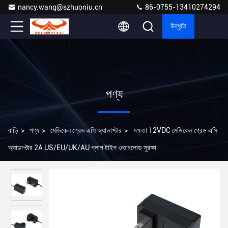
nancy.wang@szhuoniu.cn
86-0755-13410274294
উদ্ধৃতি
পণ্য
বাড়ি
>
পণ্য
>
মেডিকেল গ্রেড এসি অ্যাডাপ্টার
>
দক্ষতা 12VDC মেডিকেল গ্রেড এসি
অ্যাডাপ্টার 2A US/EU/UK/AU প্লাগ টাইপ ওভারলোড সুরক্ষা