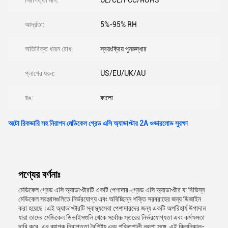
নিরাপত্তা মান:
UL/CE/FCC/ROHS
আর্দ্রতা:
5%-95% RH
অতিরিক্ত ধারন রোধ:
স্বয়ংক্রিয় পুনরুদ্ধার
প্লাগের ধরন:
US/EU/UK/AU
রঙ:
কালো
অটো রিকভারি সহ নিরাপদ মেডিকেল গ্রেড এসি অ্যাডাপ্টার 2A ওভারলোড সুরক্ষা
পণ্যের বর্ণনাঃ
মেডিকেল গ্রেড এসি অ্যাডাপ্টারটি একটি পেশাদার-গ্রেড এসি অ্যাডাপ্টার যা বিভিন্ন
মেডিকেল সরঞ্জামগুলিতে নির্ভরযোগ্য এবং অবিচ্ছিন্ন শক্তি সরবরাহের জন্য ডিজাইন
করা হয়েছে।এই অ্যাডাপ্টারটি স্বাস্থ্যসেবা পেশাদারদের জন্য একটি অপরিহার্য উপাদান
যারা তাদের মেডিকেল ডিভাইসগুলি থেকে সর্বোচ্চ স্তরের নির্ভরযোগ্যতা এবং কর্মক্ষমতা
দাবি করে. এর ব্যাপক নিরাপত্তা বৈশিষ্ট্য এবং শক্তিশালী নকশা সঙ্গে, এই ক্লিনিকাল-