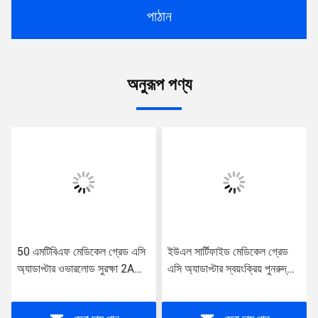
পাঠান
অনুরূপ পণ্য
50 এমটিবিএফ মেডিকেল গ্রেড এসি
ইউএল সার্টিফাইড মেডিকেল গ্রেড
অ্যাডাপ্টার ওভারলোড সুরক্ষা 2A
এসি অ্যাডাপ্টার স্বয়ংক্রিয় পুনরুদ্ধার
আউটপুট বর্তমান
শর্ট সার্কিট সুরক্ষা 85% দক্ষতা ইউএস
/ ইইউ / ইউকে / এউ প্লাগ 2A