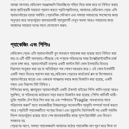
আমরা আপনার মেডিকেল সরঞ্জামগুলি নিরবচ্ছিন্ন শক্তি দিয়ে কাজ করে তা নিশ্চিত করার
জন্য ব্যতিক্রমী সহায়তা প্রদান করতে প্রতিশ্রুতিবদ্ধ, আমাদের মেডিকেল গ্রেড এসি
অ্যাডাপ্টারের দ্বারা সমর্থিত।প্রাথমিক সেটআপ এবং সমস্যা সমাধানের পদক্ষেপের জন্য
অনুগ্রহ করে অন্তর্ভুক্ত ব্যবহারকারী ম্যানুয়ালটি দেখুন অথবা আরও সহায়তার জন্য
আমাদের সহায়তা দলের সাথে যোগাযোগ করুন.
প্যাকেজিং এবং শিপিংঃ
মেডিকেল গ্রেড এসি অ্যাডাপ্টারটি খুব সাবধানে প্যাকেজ করা হয়েছে যাতে নিশ্চিত করা
যায় যে এটি খাঁটি অবস্থায় পৌঁছেছে।যা পণ্যকে পরিবহনের সময় ইলেক্ট্রোস্ট্যাটিক চার্জ
থেকে রক্ষা করে. অ্যাডাপ্টারটি তারপর একটি কাস্টম ফিট ফোম ইনসার্টের ভিতরে
নিরাপদে সংযুক্ত করা হয় যা অতিরিক্ত শক শোষণ সরবরাহ করে। এই ফোম ইনসার্টটি
একটি শক্ত ভিতরে স্থাপন করা হয়,মেডিকেল গ্রেডের কার্ডবোর্ড বক্স যা বিশেষভাবে
অ্যাডাপ্টারের মাত্রা এবং ওজনকে সামঞ্জস্য করার জন্য ডিজাইন করা হয়েছে, একটি
শক্ত এবং নিরাপদ ফিট নিশ্চিত।
শিপিংয়ের জন্য, বাক্সযুক্ত অ্যাডাপ্টারটি একটি টেকসই বাইরের শিপিং কার্টন দ্বারা আরও
সুরক্ষিত, যা পরিবহনের কঠোরতা সহ্য করতে ডিজাইন করা হয়েছে।শিপিং কার্টনটি ভারী-
ডুয়িং প্যাকিং টেপ দিয়ে সিল করা হয় এবং স্পষ্টভাবে "Fragile: সাবধানতার সাথে
পরিচালনা করুন" যাতে বহনকারীরা বিষয়বস্তুর সংবেদনশীল প্রকৃতি সম্পর্কে সতর্ক করতে
পারে।প্রতিটি প্যাকেজটিতে পণ্যের বিবরণ এবং হ্যান্ডলিং নির্দেশাবলী সহ একটি প্যাকিং
স্লিপ অন্তর্ভুক্ত রয়েছে যাতে শেষ ব্যবহারকারীর কাছে সুগম ট্রানজিট এবং বিতরণ
সহজতর হয়.
প্রেরণের আগে, সমস্ত প্যাকেজগুলি আমাদের কঠোর প্যাকেজিং মান পূরণ করে কিনা তা