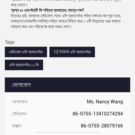
করে তোলে।
প্রশ্ন ৫ঃ এডাপ্টারটি কি শক্তির ব্যবহারের ক্ষেত্রে দক্ষ?
উত্তরঃ হ্যাঁ, আমাদের মেডিকেল গ্রেড এসি অ্যাডাপ্টার শক্তি দক্ষতার মান পূরণ করে,
অপারেশন চলাকালীন সর্বনিম্ন শক্তি অপচয় নিশ্চিত করে। এটি বিদ্যুতের খরচ কমাতে
সহায়তা করে এবং পরিবেশের জন্য আরও ভাল।
Tags:
মেডিকেল এসি অ্যাডাপ্টার
12 ভিডিসি এসি অ্যাডাপ্টার
এসি অ্যাডাপ্টার ১২ ভি
যোগাযোগ
যোগাযোগ:
Ms. Nancy Wang
টেলিফোন:
86-0755-13410274294
ফ্যাক্স:
86-0755-28079166