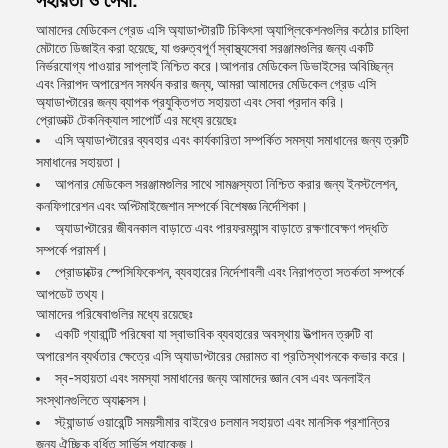
সহায়তা ও সেবা:
আমাদের মেডিকেল গ্রেড এসি অ্যাডাপ্টারটি চিকিৎসা অ্যাপ্লিকেশনগুলির কঠোর চাহিদা
মেটাতে ডিজাইন করা হয়েছে, যা গুরুত্বপূর্ণ স্বাস্থ্যসেবা সরঞ্জামগুলির জন্য একটি
নির্ভরযোগ্য পাওয়ার সাপ্লাই নিশ্চিত করে।আপনার মেডিকেল ডিভাইসের অবিচ্ছিন্ন
এবং নিরাপদ অপারেশন সমর্থন করার জন্য, আমরা আমাদের মেডিকেল গ্রেড এসি
অ্যাডাপ্টারের জন্য ব্যাপক প্রযুক্তিগত সহায়তা এবং সেবা প্রদান করি।
প্রোডাক্ট টেকনিক্যাল সাপোর্ট এর মধ্যে রয়েছেঃ
এসি অ্যাডাপ্টারের ব্যবহার এবং কার্যকারিতা সম্পর্কিত সমস্যা সমাধানের জন্য ত্রুটি
সমাধানের সহায়তা।
আপনার মেডিকেল সরঞ্জামগুলির সাথে সামঞ্জস্যতা নিশ্চিত করার জন্য ইনস্টলেশন,
কনফিগারেশন এবং অপ্টিমাইজেশান সম্পর্কে বিশেষজ্ঞ নির্দেশিকা।
অ্যাডাপ্টারের জীবনকাল বাড়াতে এবং পারফরম্যান্স বাড়াতে রক্ষণাবেক্ষণ পদ্ধতি
সম্পর্কে পরামর্শ।
প্রোডাক্টের স্পেসিফিকেশন, ব্যবহারের নির্দেশাবলী এবং নিরাপত্তা সতর্কতা সম্পর্কে
আপডেট তথ্য।
আমাদের পরিষেবাগুলির মধ্যে রয়েছেঃ
একটি গ্যারান্টি পরিষেবা যা স্বাভাবিক ব্যবহারের অবস্থায় উত্পাদন ত্রুটি বা
অপারেশন ব্যর্থতার ক্ষেত্রে এসি অ্যাডাপ্টারের মেরামত বা প্রতিস্থাপনকে কভার করে।
স্ব-সহায়তা এবং সমস্যা সমাধানের জন্য আমাদের জ্ঞান বেস এবং অনলাইন
সংস্থানগুলিতে অ্যাক্সেস।
স্ট্যান্ডার্ড ওয়ারেন্টি সময়সীমার বাইরেও চলমান সহায়তা এবং মানসিক প্রশান্তির
জন্য ঐচ্ছিক বর্ধিত সার্ভিস প্যাকেজ।