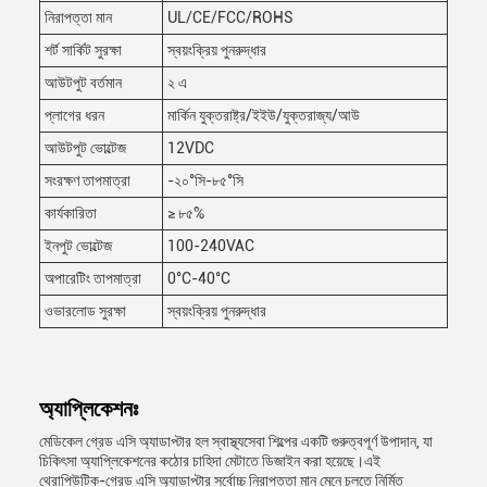
নিরাপত্তা মান
UL/CE/FCC/ROHS
শর্ট সার্কিট সুরক্ষা
স্বয়ংক্রিয় পুনরুদ্ধার
আউটপুট বর্তমান
২ এ
প্লাগের ধরন
মার্কিন যুক্তরাষ্ট্র/ইইউ/যুক্তরাজ্য/আউ
আউটপুট ভোল্টেজ
12VDC
সংরক্ষণ তাপমাত্রা
-২০°সি-৮৫°সি
কার্যকারিতা
≥ ৮৫%
ইনপুট ভোল্টেজ
100-240VAC
অপারেটিং তাপমাত্রা
0°C-40°C
ওভারলোড সুরক্ষা
স্বয়ংক্রিয় পুনরুদ্ধার
অ্যাপ্লিকেশনঃ
মেডিকেল গ্রেড এসি অ্যাডাপ্টার হল স্বাস্থ্যসেবা শিল্পের একটি গুরুত্বপূর্ণ উপাদান, যা
চিকিৎসা অ্যাপ্লিকেশনের কঠোর চাহিদা মেটাতে ডিজাইন করা হয়েছে।এই
থেরাপিউটিক-গ্রেড এসি অ্যাডাপ্টার সর্বোচ্চ নিরাপত্তা মান মেনে চলতে নির্মিত