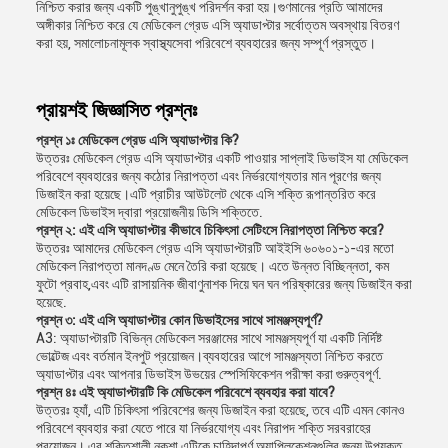
নিশ্চিত করার জন্য একটি পুঙ্খানুপুঙ্খ পরিদর্শন করা হয়।গুণমানের প্রতি আমাদের
অঙ্গীকার নিশ্চিত করে যে মেডিকেল গ্রেড এসি অ্যাডাপ্টার সর্বোত্তম অবস্থায় বিতরণ
করা হয়, সমালোচনামূলক স্বাস্থ্যসেবা পরিবেশে ব্যবহারের জন্য সম্পূর্ণ প্রস্তুত।
প্রায়শই জিজ্ঞাসিত প্রশ্নঃ
প্রশ্ন ১ঃ মেডিকেল গ্রেড এসি অ্যাডাপ্টার কি?
উত্তরঃ মেডিকেল গ্রেড এসি অ্যাডাপ্টার একটি পাওয়ার সাপ্লাই ডিভাইস যা মেডিকেল
পরিবেশে ব্যবহারের জন্য কঠোর নিরাপত্তা এবং নির্ভরযোগ্যতার মান পূরণের জন্য
ডিজাইন করা হয়েছে।এটি প্রাচীর আউটলেট থেকে এসি শক্তি রূপান্তরিত করে
মেডিকেল ডিভাইস দ্বারা প্রয়োজনীয় ডিসি শক্তিতে.
প্রশ্ন ২: এই এসি অ্যাডাপ্টার কীভাবে চিকিৎসা সেটিংসে নিরাপত্তা নিশ্চিত করে?
উত্তরঃ আমাদের মেডিকেল গ্রেড এসি অ্যাডাপ্টারটি আইইসি ৬০৬০১-১-এর মতো
মেডিকেল নিরাপত্তা মানদণ্ড মেনে তৈরি করা হয়েছে। এতে উন্নত বিচ্ছিন্নতা, কম
ফুটো প্রবাহ,এবং এটি রাসায়নিক জীবাণুনাশক দিয়ে ঘন ঘন পরিষ্কারের জন্য ডিজাইন করা
হয়েছে.
প্রশ্ন ৩: এই এসি অ্যাডাপ্টার কোন ডিভাইসের সাথে সামঞ্জস্যপূর্ণ?
A3: অ্যাডাপ্টারটি বিভিন্ন মেডিকেল সরঞ্জামের সাথে সামঞ্জস্যপূর্ণ যা একটি নির্দিষ্ট
ভোল্টেজ এবং বর্তমান ইনপুট প্রয়োজন।ব্যবহারের আগে সামঞ্জস্যতা নিশ্চিত করতে
অ্যাডাপ্টার এবং আপনার ডিভাইস উভয়ের স্পেসিফিকেশন পরীক্ষা করা গুরুত্বপূর্ণ.
প্রশ্ন ৪ঃ এই অ্যাডাপ্টারটি কি মেডিকেল পরিবেশে ব্যবহার করা যাবে?
উত্তরঃ হ্যাঁ, এটি চিকিৎসা পরিবেশের জন্য ডিজাইন করা হয়েছে, তবে এটি এমন কোনও
পরিবেশে ব্যবহার করা যেতে পারে যা নির্ভরযোগ্য এবং নিরাপদ শক্তি সরবরাহের
প্রয়োজন। এর শক্তিশালী নকশা এটিকে চাহিদাপূর্ণ অ্যাপ্লিকেশনগুলির জন্য উপযুক্ত