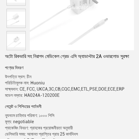
অটো রিকভারি সহ নিরাপদ মেডিকেল গ্রেড এসি অ্যাডাপ্টার 2A ওভারলোড সুরক্ষা
পণ্যের বিবরণ
উৎপত্তি স্থল: চীন
পরিচিতিমুলক নাম: Huoniu
সাক্ষ্যদান: CE, FCC, UKCA,3C,CB,CQC,EMC,ETL,PSE,DOE,ECE,ERP
মডেল নম্বার: HA024A-120200E
পেমেন্ট ও শিপিংয়ের শর্তাবলী
ন্যূনতম চাহিদার পরিমাণ: ১০০০ পিসি
মূল্য: negotiable
প্যাকেজিং বিবরণ: গ্রাহকের প্রয়োজনীয়তা অনুযায়ী
ডেলিভারি সময়: আমানত প্রাপ্তির প্রায় 25 কার্যদিবস