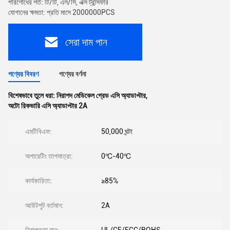
পরিশোধের শর্ত: টি/টি, এল/সি, এক্স ট্রান্সফার
যোগানের ক্ষমতা: প্রতি মাসে 2000000PCS
সেরা দাম পান
পণ্যের বিবরণ
পণ্যের বর্ণনা
বিশেষভাবে তুলে ধরা:
নিরাপদ মেডিকেল গ্রেড এসি অ্যাডাপ্টার
,
অটো রিকভারি এসি অ্যাডাপ্টার 2A
এমটিবিএফ:
50,000 ঘন্টা
অপারেটিং তাপমাত্রা:
0℃-40℃
কার্যকারিতা:
≥85%
আউটপুট বর্তমান:
2A