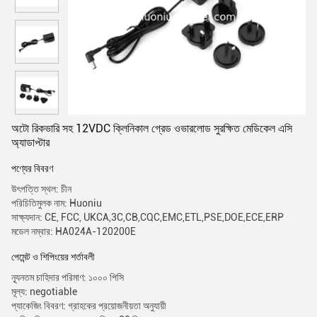
অটো রিকভারি সহ 12VDC ক্লিনিকাল গ্রেড ওভারলোড সুরক্ষিত মেডিকেল এসি
অ্যাডাপ্টার
পণ্যের বিবরণ
উৎপত্তি স্থল: চীন
পরিচিতিমুলক নাম: Huoniu
সাক্ষ্যদান: CE, FCC, UKCA,3C,CB,CQC,EMC,ETL,PSE,DOE,ECE,ERP
মডেল নম্বার: HA024A-120200E
পেমেন্ট ও শিপিংয়ের শর্তাবলী
ন্যূনতম চাহিদার পরিমাণ: ১০০০ পিসি
মূল্য: negotiable
প্যাকেজিং বিবরণ: গ্রাহকের প্রয়োজনীয়তা অনুযায়ী