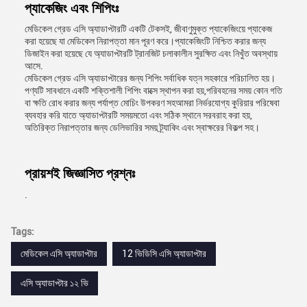
প্যাকেজিং এবং শিপিংঃ
মেডিকেল গ্রেড এসি অ্যাডাপ্টারটি একটি টেকসই, জীবাণুমুক্ত প্যাকেজিংয়ে প্যাকেজ
করা হয়েছে যা মেডিকেল নিরাপত্তা মান পূরণ করে।প্যাকেজিংটি নিশ্চিত করার জন্য
ডিজাইন করা হয়েছে যে অ্যাডাপ্টারটি ট্রানজিট চলাকালীন সুরক্ষিত এবং নিখুঁত অবস্থায়
আসে.
মেডিকেল গ্রেড এসি অ্যাডাপ্টারের জন্য শিপিং সর্বাধিক যত্ন সহকারে পরিচালিত হয়।
পণ্যটি সাবধানে একটি শক্তিশালী শিপিং বাক্সে স্থাপন করা হয়,পরিবহনের সময় কোন গতি
বা ক্ষতি রোধ করার জন্য পর্যাপ্ত মোচিং উপকরণ সহআমরা নির্ভরযোগ্য কুরিয়ার পরিষেবা
ব্যবহার করি যাতে অ্যাডাপ্টারটি সময়মতো এবং সঠিক স্থানে সরবরাহ করা হয়,
অতিরিক্ত নিরাপত্তার জন্য ডেলিভারির সময় ট্র্যাকিং এবং স্বাক্ষরের বিকল্প সহ।
প্রায়শই জিজ্ঞাসিত প্রশ্নঃ
.
Tags:
মেডিকেল এসি অ্যাডাপ্টার
12 ভিডিসি এসি অ্যাডাপ্টার
এসি অ্যাডাপ্টার ১২ ভি