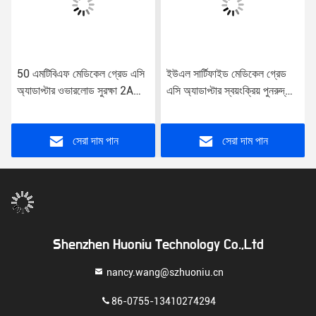
50 এমটিবিএফ মেডিকেল গ্রেড এসি
ইউএল সার্টিফাইড মেডিকেল গ্রেড
অ্যাডাপ্টার ওভারলোড সুরক্ষা 2A
এসি অ্যাডাপ্টার স্বয়ংক্রিয় পুনরুদ্ধার
আউটপুট বর্তমান
শর্ট সার্কিট সুরক্ষা 85% দক্ষতা ইউএস
/ ইইউ / ইউকে / এউ প্লাগ 2A
আউটপুট
সেরা দাম পান
সেরা দাম পান
Shenzhen Huoniu Technology Co.,Ltd
nancy.wang@szhuoniu.cn
86-0755-13410274294