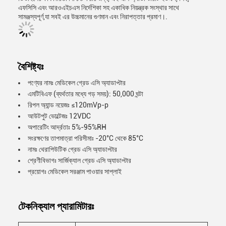
এফসিসি এবং আরওএইচএস নির্দেশিকা সহ একাধিক নিয়ন্ত্রক সংস্থার সাথে
সামঞ্জস্যপূর্ণ,যা সবই এর উচ্চমানের গুণমান এবং নিরাপত্তার প্রমাণ।.
বৈশিষ্ট্যঃ
পণ্যের নামঃ মেডিকেল গ্রেড এসি অ্যাডাপ্টার
এমটিবিএফ (ব্যর্থতার মধ্যে গড় সময়): 50,000 ঘন্টা
রিপল অ্যান্ড নয়েজঃ ≤120mVp-p
আউটপুট ভোল্টেজঃ 12VDC
অপারেটিং আর্দ্রতাঃ 5%-95%RH
সংরক্ষণের তাপমাত্রা পরিসীমাঃ -20°C থেকে 85°C
নামঃ থেরাপিউটিক গ্রেড এসি অ্যাডাপ্টার
শ্রেণীবিভাগঃ সার্জিক্যাল গ্রেড এসি অ্যাডাপ্টার
প্রয়োগঃ মেডিকেল সরঞ্জাম পাওয়ার সাপ্লাই
টেকনিক্যাল প্যারামিটারঃ