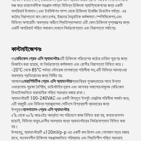
শুরু করে ডায়াগনস্টিক সরঞ্জাম পর্যন্ত বিভিন্ন চিকিৎসা অ্যাপ্লিকেশনের জন্য একটি
অপরিহার্য উপাদান।এবং ইনফিউশন পাম্প থেকে চিকিৎসা ইমেজিং ডিভাইস পর্যন্ত. এর
কঠোর নিরাপত্তা মান মেনে চলার, উচ্চতর বৈদ্যুতিক কর্মক্ষমতা স্পেসিফিকেশন,এবং
বিভিন্ন অপারেটিং অবস্থার অধীনে স্থিতিস্থাপকতা এটি কোন চিকিৎসা দৃশ্যকল্পের জন্য
একটি অপরিহার্য শক্তি সমাধান যেখানে নির্ভরযোগ্যতা এবং নিরাপত্তা সর্বাগ্রে.
কাস্টমাইজেশনঃ
দ্য
মেডিকেল গ্রেড এসি অ্যাডাপ্টার
এটি চিকিৎসা পরিবেশের কঠোর চাহিদা পূরণের জন্য
ডিজাইন করা হয়েছে, যা নির্ভরযোগ্য কর্মক্ষমতা এবং রোগীর নিরাপত্তা নিশ্চিত করে।
-20°C থেকে 85°C পর্যন্ত স্টোরেজ তাপমাত্রা পরিসীমা সহ,এটি বিভিন্ন আবহাওয়া
অবস্থার প্রতিরোধের জন্য নির্মিত হয়.
আমাদের
থেরাপিউটিক গ্রেড এসি অ্যাডাপ্টার
স্বয়ংক্রিয় পুনরুদ্ধারের সাথে উন্নত
ওভারলোড সুরক্ষা বৈশিষ্ট্য, ডাউনটাইম হ্রাস এবং আপনার সমালোচনামূলক মেডিকেল
ডিভাইসগুলিতে ধারাবাহিক শক্তি সরবরাহ বজায় রাখা।
অ্যাডাপ্টারটি 100-240VAC এর একটি বিস্তৃত ইনপুট ভোল্টেজ পরিসীমা সমর্থন করে,
এটি বহুমুখী এবং বিভিন্ন স্বাস্থ্যসেবা সেটিংসে বিশ্বব্যাপী ব্যবহারের জন্য
উপযুক্ত
হাসপাতাল-গ্রেড এসি অ্যাডাপ্টার
.
৫% থেকে ৯৫% আরএইচ আর্দ্রতা সহ পরিবেশে কাজ নিশ্চিত করা হয়, কনডেনসেশন
ছাড়াই, বিভিন্ন বায়ুমণ্ডলীয় অবস্থার মধ্যে অ্যাডাপ্টারের নির্ভরযোগ্যতা নিশ্চিত করা
হয়।
উপরন্তু, অ্যাডাপ্টারটি ≤120mVp-p এর একটি কম রিপল এবং গোলমাল স্তর বজায়
রাখে, সংবেদনশীল চিকিৎসা সরঞ্জামগুলিতে পরিষ্কার এবং স্থিতিশীল শক্তি সরবরাহ