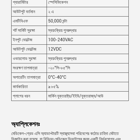
প্যারামিটার
স্পেসিফিকেশন
আউটপুট বর্তমান
২ এ
এমটিবিএফ
50,000 ঘন্টা
শর্ট সার্কিট সুরক্ষা
স্বয়ংক্রিয় পুনরুদ্ধার
ইনপুট ভোল্টেজ
100-240VAC
আউটপুট ভোল্টেজ
12VDC
ওভারলোড সুরক্ষা
স্বয়ংক্রিয় পুনরুদ্ধার
সংরক্ষণ তাপমাত্রা
-২০°সি-৮৫°সি
অপারেটিং তাপমাত্রা
0°C-40°C
কার্যকারিতা
≥ ৮৫%
প্লাগের ধরন
মার্কিন যুক্তরাষ্ট্র/ইইউ/যুক্তরাজ্য/আউ
অ্যাপ্লিকেশনঃ
মেডিকেল-গ্রেড এসি অ্যাডাপ্টারটি স্বাস্থ্যসেবা পরিবেশের কঠোর চাহিদা মেটাতে
ডিজাইন করা হয়েছে, যা বিভিন্ন মেডিকেল ডিভাইসের জন্য একটি নির্ভরযোগ্য এবং