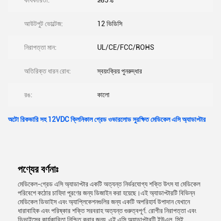
কার্যকারিতা:
≥85%
আউটপুট ভোল্টেজ:
12 ভিডিসি
নিরাপত্তা মান:
UL/CE/FCC/ROHS
অতিরিক্ত ধারন রোধ:
স্বয়ংক্রিয় পুনরুদ্ধার
রঙ:
কালো
অটো রিকভারি সহ 12VDC ক্লিনিকাল গ্রেড ওভারলোড সুরক্ষিত মেডিকেল এসি অ্যাডাপ্টার
পণ্যের বর্ণনাঃ
মেডিকেল-গ্রেড এসি অ্যাডাপ্টার একটি অত্যন্ত নির্ভরযোগ্য শক্তি উৎস যা মেডিকেল
পরিবেশে কঠোর চাহিদা পূরণের জন্য ডিজাইন করা হয়েছে।এই অ্যাডাপ্টারটি বিভিন্ন
মেডিকেল ডিভাইস এবং অ্যাপ্লিকেশনগুলির জন্য একটি অপরিহার্য উপাদান যেখানে
ধারাবাহিক এবং পরিষ্কার শক্তি সরবরাহ অত্যন্ত গুরুত্বপূর্ণ. রোগীর নিরাপত্তা এবং
ডিভাইসের কার্যকারিতা নিশ্চিত করার জন্য, এই এসি অ্যাডাপ্টারটি ইউএল, সিই,