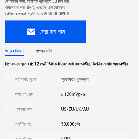
ডেলিভারি সময়: আমানত প্রাপ্তির 30 দিন পরে
পরিশোধের শর্ত: টি/টি, এল/সি, এক্স ট্রান্সফার
যোগানের ক্ষমতা: প্রতি মাসে 2000000PCS
সেরা দাম পান
পণ্যের বিবরণ
পণ্যের বর্ণনা
বিশেষভাবে তুলে ধরা:
12 ভোল্ট ডিসি মেডিকেল এসি অ্যাডাপ্টার
,
ক্লিনিকাল এসি অ্যাডাপ্টার
শর্ট সার্কিট সুরক্ষা:
স্বয়ংক্রিয় পুনরুদ্ধার
লহর এবং শব্দ:
≤ 120mVp-p
প্লাগের ধরন:
US/EU/UK/AU
এমটিবিএফ:
50,000 ঘন্টা