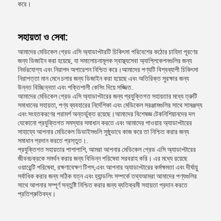
করে।
সহায়তা ও সেবা:
আমাদের মেডিকেল গ্রেড এসি অ্যাডাপ্টারটি চিকিৎসা পরিবেশের কঠোর চাহিদা পূরণের
জন্য ডিজাইন করা হয়েছে, যা সমালোচনামূলক স্বাস্থ্যসেবা অ্যাপ্লিকেশনগুলির জন্য
নির্ভরযোগ্য এবং নিরাপদ অপারেশন নিশ্চিত করে।আমাদের পণ্যটি বিশ্বব্যাপী চিকিৎসা
নিরাপত্তা মান মেনে চলার জন্য ডিজাইন করা হয়েছে এবং অতিরিক্ত সুরক্ষার জন্য
উন্নত বিচ্ছিন্নতা এবং শক্তিশালী কেসিং দিয়ে সজ্জিত.
আমাদের মেডিকেল গ্রেড এসি অ্যাডাপ্টারের জন্য প্রযুক্তিগত সহায়তার মধ্যে ত্রুটি
সমাধানের সহায়তা, পণ্য ব্যবহারের নির্দেশিকা এবং মেডিকেল সরঞ্জামগুলির সাথে সামঞ্জস্য
এবং সংহতকরণের পরামর্শ অন্তর্ভুক্ত রয়েছে।আমাদের বিশেষজ্ঞ টেকনিশিয়ানদের দল
যেকোনো প্রযুক্তিগত সমস্যার সমাধান করতে এবং আমাদের পাওয়ার অ্যাডাপ্টারের
সাহায্যে আপনার মেডিকেল ডিভাইসগুলি সুষ্ঠুভাবে কাজ করে তা নিশ্চিত করার জন্য
সমাধান প্রদান করতে প্রস্তুত।.
প্রযুক্তিগত সহায়তার পাশাপাশি, আমরা আপনার মেডিকেল গ্রেড এসি অ্যাডাপ্টারের
জীবনচক্রকে সমর্থন করার জন্য বিভিন্ন পরিষেবা সরবরাহ করি। এর মধ্যে রয়েছে
ওয়ারেন্টি পরিষেবা, রক্ষণাবেক্ষণ টিপস,এবং আপনার অ্যাডাপ্টারের কর্মক্ষমতা এবং দীর্ঘায়ু
সর্বাধিক করার জন্য সঠিক যত্ন এবং হ্যান্ডলিং সম্পর্কে তথ্যআমরা আমাদের পণ্যগুলির
সাথে আপনার সম্পূর্ণ সন্তুষ্টি নিশ্চিত করার জন্য ব্যতিক্রমী সহায়তা প্রদান করতে
প্রতিশ্রুতিবদ্ধ।