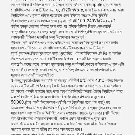
নিরাপদ শক্তি উত্স নিশ্চিত করে।এই এসি অ্যাডাপ্টার তার কম ripple এবং গোলমাল
স্পেসিফিকেশন দ্বারা চিহ্নিত করা হয়, ≤120mVp-p, যা সঠিকভাবে কাজ করার জন্য
স্থিতিশীল এবং ধ্রুবক শক্তি প্রয়োজন এমন চিকিৎসা সরঞ্জামগুলির সুনির্দিষ্ট
ক্রিয়াকলাপের জন্য সমালোচনামূলক।অ্যাডাপ্টারটি 100-240VAC এর একটি
নমনীয় ইনপুট ভোল্টেজ পরিসরে কাজ করে, যা এটিকে বিভিন্ন বিদ্যুৎ নেটওয়ার্কে
আন্তর্জাতিক ব্যবহারের জন্য বহুমুখী করে তোলে, যা বিশ্বব্যাপী স্বাস্থ্যসেবা সেটিংসে বা
ভ্রমণকারী চিকিৎসা দলগুলির জন্য বিশেষভাবে গুরুত্বপূর্ণ।
ইউএল, সিই, এফসিসি এবং আরওএইচএস এর মতো একাধিক সুরক্ষা মান মেনে চলার
সাথে সাথে মেডিকেল-গ্রেড এসি অ্যাডাপ্টারটি সমালোচনামূলক চিকিৎসা
অ্যাপ্লিকেশনগুলিতে ব্যবহারের জন্য প্রত্যয়িত।এই সার্টিফিকেশনগুলি শিল্পের সর্বোচ্চ
নিরাপত্তা মানদণ্ডের সাথে পণ্যটির সম্মতি প্রমাণ করেএই নিরাপত্তা মানগুলি
অপারেটিং রুমের মতো এলাকায় ব্যবহারের জন্য অপরিহার্য,যেখানে সার্জিক্যাল-গ্রেড এসি
অ্যাডাপ্টার কেবল প্রয়োজনীয়তা নয়, তবে সার্জিক্যাল ডিভাইসের কার্যকারিতা এবং
সুরক্ষার জন্য একটি প্রয়োজনীয়তা.
উপরন্তু,অ্যাডাপ্টারের অপারেটিং তাপমাত্রা পরিসীমা 0°C থেকে 40°C পর্যন্ত নিশ্চিত
করে যে এটি একটি মেডিকেল সুবিধা বিভিন্ন এলাকায় পাওয়া যেতে পারে যে ক্রমবর্ধমান
তাপমাত্রা এমনকি দক্ষতার সাথে কাজ করেএই বৈশিষ্ট্যটি অ্যাডাপ্টারের স্থিতিস্থাপকতা
এবং পরিবর্তিত পরিবেশের অবস্থার সাথে অভিযোজনযোগ্যতাকে তুলে ধরে।
50,000 ঘন্টার একটি চিত্তাকর্ষক এমটিবিএফ (ব্যর্থতার মধ্যে গড় সময়) সহ,
মেডিকেল-গ্রেড এসি অ্যাডাপ্টার দীর্ঘায়ু এবং নির্ভরযোগ্যতার প্রতিশ্রুতি দেয়, সময়ের
সাথে সাথে সরঞ্জামগুলির ডাউনটাইম এবং রক্ষণাবেক্ষণ ব্যয়কে হ্রাস করে।এটি বিশেষ
করে হাসপাতালের পরিবেশে উপকারী, যেখানে একটি হাসপাতাল-গ্রেড এসি
অ্যাডাপ্টারকে জরুরি স্বাস্থ্যসেবা সরঞ্জাম এবং সিস্টেমের জন্য অবিচলিত কর্মক্ষমতা
সরবরাহ করতে হবে যা ঘড়ির চারপাশে কাজ করতে হবে।
সংক্ষেপে বলতে গেলে, মেডিকেল গ্রেড এসি অ্যাডাপ্টারটি রোগী পর্যবেক্ষণ সিস্টেম থেকে