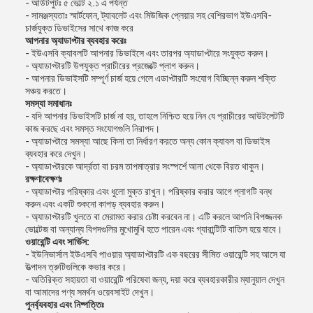
- আউটপুটঃ ৫ ভোল্ট ২.১ এ পর্যন্ত
- সামঞ্জস্যতাঃ স্মার্টফোন, ট্যাবলেট এবং মিউজিক প্লেয়ার সহ বেশিরভাগ ইউএসবি-
চার্জযুক্ত ডিভাইসের সাথে কাজ করে
আপনার অ্যাডাপ্টার ব্যবহার করেঃ
- ইউএসবি ক্যাবলটি আপনার ডিভাইসে এবং তারপর অ্যাডাপ্টারে সংযুক্ত করুন।
- অ্যাডাপ্টারটি উপযুক্ত প্রাচীরের প্রজেক্টে প্লাগ করুন।
- আপনার ডিভাইসটি সম্পূর্ণ চার্জ হয়ে গেলে এডাপ্টারটি সংযোগ বিচ্ছিন্ন করুন শক্তি
সঞ্চয় করতে।
সমস্যা সমাধানঃ
- যদি আপনার ডিভাইসটি চার্জ না হয়, তাহলে নিশ্চিত হয়ে নিন যে প্রাচীরের আউটলেটটি
কাজ করছে এবং সমস্ত সংযোগগুলি নিরাপদ।
- অ্যাডাপ্টারে সমস্যা আছে কিনা তা নির্ধারণ করতে অন্য কোন ক্যাবল বা ডিভাইস
ব্যবহার করে দেখুন।
- অ্যাডাপ্টারকে আর্দ্রতা বা চরম তাপমাত্রার সংস্পর্শে আনা থেকে বিরত থাকুন।
রক্ষণাবেক্ষণঃ
- অ্যাডাপ্টার পরিষ্কার এবং ধুলো মুক্ত রাখুন। পরিষ্কার করার আগে প্লাগটি বন্ধ
করুন এবং একটি শুকনো কাপড় ব্যবহার করুন।
- অ্যাডাপ্টারটি খুলতে বা মেরামত করার চেষ্টা করবেন না। এটি করলে আপনি বিপজ্জনক
ভোল্টেজ বা অন্যান্য বিপদগুলির মুখোমুখি হতে পারেন এবং গ্যারান্টিটি বাতিল হয়ে যাবে।
ওয়ারেন্টি এবং সার্ভিস:
- ইউনিভার্সাল ইউএসবি পাওয়ার অ্যাডাপ্টারটি এক বছরের সীমিত ওয়ারেন্টি সহ আসে যা
উত্পাদন ত্রুটিগুলিকে কভার করে।
- অতিরিক্ত সহায়তা বা ওয়ারেন্টি পরিষেবা জন্য, দয়া করে ব্যবহারকারীর ম্যানুয়াল দেখুন
বা আমাদের পণ্য সমর্থন ওয়েবসাইট দেখুন।
পুনর্ব্যবহার এবং নিষ্পত্তিঃ