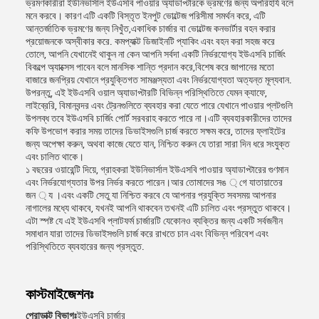
ভ্রমণকারীরা ইউনিভার্সাল ইউএসবি পাওয়ার অ্যাডাপ্টারকে ভ্রমণের জন্য অপরিহার্য বলে
মনে করবে। কারণ এটি একটি বিস্তৃত ইনপুট ভোল্টেজ পরিসীমা সমর্থন করে, এটি
আন্তর্জাতিক ভ্রমণের জন্য নিখুঁত,একাধিক চার্জার বা ভোল্টেজ কনভার্টার বহন করার
প্রয়োজনকে অস্বীকার করে. কমপ্যাক্ট ডিজাইনটি প্যাকিং এবং বহন করা সহজ করে
তোলে, আপনি যেখানেই থাকুন না কেন আপনি সর্বদা একটি নির্ভরযোগ্য ইউএসবি চার্জিং
বিকল্পে অ্যাক্সেস পাবেন বলে মানসিক শান্তি প্রদান করে,বিশেষ করে জাপানের মতো
বাজারে জনপ্রিয় যেখানে প্রযুক্তিগত সামঞ্জস্যতা এবং নির্ভরযোগ্যতা অত্যন্ত মূল্যবান.
উপরন্তু, এই ইউএসবি ওয়াল অ্যাডাপ্টারটি বিভিন্ন পরিস্থিতিতে যেমন ক্যাফে,
লাইব্রেরি, বিমানবন্দর এবং ট্রেনগুলিতে ব্যবহার করা যেতে পারে যেখানে পাওয়ার প্লটগুলি
উপলব্ধ তবে ইউএসবি চার্জিং পোর্ট সরবরাহ করতে পারে না।এটি ব্যবহারকারীদের তাদের
কফি উপভোগ করার সময় তাদের ডিভাইসগুলি চার্জ করতে সক্ষম করে, তাদের ফ্লাইটের
জন্য অপেক্ষা করুন, অথবা কাজে যেতে যান, নিশ্চিত করুন যে তারা সারা দিন ধরে সংযুক্ত
এবং চালিত থাকে।
১ বছরের ওয়ারেন্টি দিয়ে, গ্রাহকরা ইউনিভার্সাল ইউএসবি পাওয়ার অ্যাডাপ্টারের গুণমান
এবং নির্ভরযোগ্যতার উপর নির্ভর করতে পারেন।আর তোমাদের সঙ ্ গে যাতায়াতের
জন ্ য ।এবং একটি সেতু যা নিশ্চিত করবে যে আপনার প্রযুক্তি সবসময় আপনার
নাগালের মধ্যে থাকবে, যখনই আপনি থাকবেন তখনই এটি চালিত এবং প্রস্তুত থাকবে।
এটা স্পষ্ট যে এই ইউএসবি প্লাটফর্ম চার্জারটি যেকোনও ব্যক্তির জন্য একটি সর্বজনীন
সমাধান যারা তাদের ডিভাইসগুলি চার্জ করে রাখতে চান এবং বিভিন্ন পরিবেশ এবং
পরিস্থিতিতে ব্যবহারের জন্য প্রস্তুত.
কাস্টমাইজেশনঃ
প্রোডাক্ট বিভাগঃ
ইউএসবি চার্জার