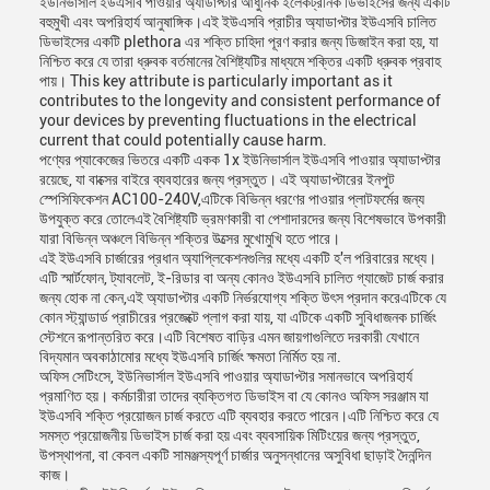
ইউনিভার্সাল ইউএসবি পাওয়ার অ্যাডাপ্টার আধুনিক ইলেকট্রনিক ডিভাইসের জন্য একটি
বহুমুখী এবং অপরিহার্য আনুষাঙ্গিক।এই ইউএসবি প্রাচীর অ্যাডাপ্টার ইউএসবি চালিত
ডিভাইসের একটি plethora এর শক্তি চাহিদা পূরণ করার জন্য ডিজাইন করা হয়, যা
নিশ্চিত করে যে তারা ধ্রুবক বর্তমানের বৈশিষ্ট্যটির মাধ্যমে শক্তির একটি ধ্রুবক প্রবাহ
পায়। This key attribute is particularly important as it
contributes to the longevity and consistent performance of
your devices by preventing fluctuations in the electrical
current that could potentially cause harm.
পণ্যের প্যাকেজের ভিতরে একটি একক 1x ইউনিভার্সাল ইউএসবি পাওয়ার অ্যাডাপ্টার
রয়েছে, যা বাক্সের বাইরে ব্যবহারের জন্য প্রস্তুত। এই অ্যাডাপ্টারের ইনপুট
স্পেসিফিকেশন AC100-240V,এটিকে বিভিন্ন ধরণের পাওয়ার প্লাটফর্মের জন্য
উপযুক্ত করে তোলেএই বৈশিষ্ট্যটি ভ্রমণকারী বা পেশাদারদের জন্য বিশেষভাবে উপকারী
যারা বিভিন্ন অঞ্চলে বিভিন্ন শক্তির উত্সের মুখোমুখি হতে পারে।
এই ইউএসবি চার্জারের প্রধান অ্যাপ্লিকেশনগুলির মধ্যে একটি হ'ল পরিবারের মধ্যে।
এটি স্মার্টফোন, ট্যাবলেট, ই-রিডার বা অন্য কোনও ইউএসবি চালিত গ্যাজেট চার্জ করার
জন্য হোক না কেন,এই অ্যাডাপ্টার একটি নির্ভরযোগ্য শক্তি উৎস প্রদান করেএটিকে যে
কোন স্ট্যান্ডার্ড প্রাচীরের প্রজেক্টে প্লাগ করা যায়, যা এটিকে একটি সুবিধাজনক চার্জিং
স্টেশনে রূপান্তরিত করে।এটি বিশেষত বাড়ির এমন জায়গাগুলিতে দরকারী যেখানে
বিদ্যমান অবকাঠামোর মধ্যে ইউএসবি চার্জিং ক্ষমতা নির্মিত হয় না.
অফিস সেটিংসে, ইউনিভার্সাল ইউএসবি পাওয়ার অ্যাডাপ্টার সমানভাবে অপরিহার্য
প্রমাণিত হয়। কর্মচারীরা তাদের ব্যক্তিগত ডিভাইস বা যে কোনও অফিস সরঞ্জাম যা
ইউএসবি শক্তি প্রয়োজন চার্জ করতে এটি ব্যবহার করতে পারেন।এটি নিশ্চিত করে যে
সমস্ত প্রয়োজনীয় ডিভাইস চার্জ করা হয় এবং ব্যবসায়িক মিটিংয়ের জন্য প্রস্তুত,
উপস্থাপনা, বা কেবল একটি সামঞ্জস্যপূর্ণ চার্জার অনুসন্ধানের অসুবিধা ছাড়াই দৈনন্দিন
কাজ।