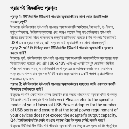
প্রায়শই জিজ্ঞাসিত প্রশ্নঃ
প্রশ্ন 1: ইউনিভার্সাল ইউএসবি পাওয়ার অ্যাডাপ্টারের সাথে কোন ডিভাইসগুলি
সামঞ্জস্যপূর্ণ?
উত্তরঃ ইউনিভার্সাল ইউএসবি পাওয়ার অ্যাডাপ্টারটি স্মার্টফোন, ট্যাবলেট, ই-রিডার,
ব্লুটুথ স্পিকার, ডিজিটাল ক্যামেরা এবং আরও অনেক কিছু সহ বেশিরভাগ ইউএসবি
চালিত ডিভাইসের সাথে কাজ করার জন্য ডিজাইন করা হয়েছে।যদি আপনার ডিভাইসটি
USB এর মাধ্যমে চার্জ হয়, এটা সম্ভবত এই অ্যাডাপ্টারের সাথে সামঞ্জস্যপূর্ণ।
প্রশ্ন 2: আমি কি বিভিন্ন দেশে ইউনিভার্সাল ইউএসবি পাওয়ার অ্যাডাপ্টার ব্যবহার
করতে পারি?
উত্তরঃ হ্যাঁ, ইউনিভার্সাল ইউএসবি পাওয়ার অ্যাডাপ্টারটি আন্তর্জাতিক ব্যবহারের জন্য
ডিজাইন করা হয়েছে এবং এটি 100-240V এসি এর একটি ইনপুট ভোল্টেজ পরিসীমা
পরিচালনা করতে পারে, যা বেশিরভাগ দেশে ব্যবহৃত মানগুলিকে কভার করে।আপনার
গন্তব্য দেশে পাওয়ার প্লাগগুলি ফিট করার জন্য আপনার একটি প্লাগ অ্যাডাপ্টারের
প্রয়োজন হতে পারে.
প্রশ্ন 3: ইউনিভার্সাল ইউএসবি পাওয়ার অ্যাডাপ্টারের সাহায্যে আমি একসাথে কতটি
ডিভাইস চার্জ করতে পারি?
উত্তরঃ আপনি একই সাথে যেসব ডিভাইস চার্জ করতে পারবেন তা অ্যাডাপ্টারে উপলব্ধ
ইউএসবি পোর্টের সংখ্যার উপর নির্ভর করে। Please refer to the specific
model of your Universal USB Power Adapter for the number
of USB ports and ensure that the total power requirement of
your devices does not exceed the adapter's output capacity.
Q4: ইউনিভার্সাল ইউএসবি পাওয়ার অ্যাডাপ্টার কি দ্রুত চার্জিং সমর্থন করে?
উত্তরঃ ইউনিভার্সাল ইউএসবি পাওয়ার অ্যাডাপ্টারের কিছু মডেল দ্রুত চার্জিং প্রযুক্তি