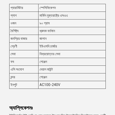
প্যারামিটার
স্পেসিফিকেশন
প্লাগ
মার্কিন যুক্তরাষ্ট্রে এসএএ
ওজন
৯০ গ্রাম
বৈশিষ্ট্য
ধ্রুবক বর্তমান
জনপ্রিয় বাজার
জাপান
শ্রেণী
ইউএসবি চার্জার
সেবা
বিক্রয়োত্তর সেবা
ফব
শেঞ্জেন
এসি সংযোগ
দেয়াল মাউন্ট
বন্দর
শেঞ্জেন
ইনপুট
AC100-240V
অ্যাপ্লিকেশনঃ