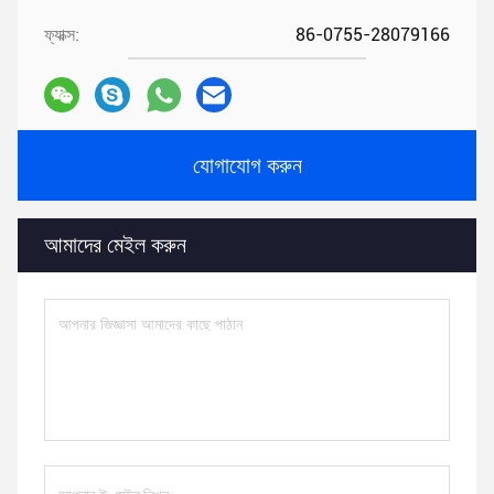
ফ্যাক্স:
86-0755-28079166
যোগাযোগ করুন
আমাদের মেইল ​​করুন