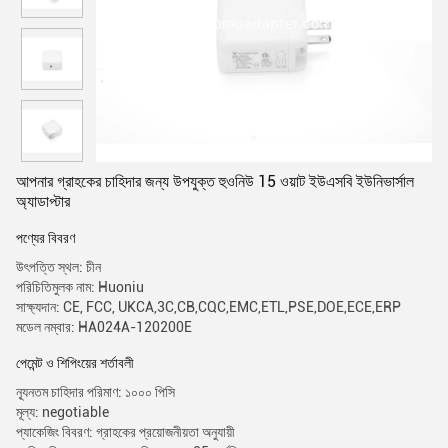
আপনার গ্রাহকের চাহিদার জন্য উপযুক্ত হুওনিউ 15 ওয়াট ইউএসবি ইউনিভার্সাল
অ্যাডাপ্টার
পণ্যের বিবরণ
উৎপত্তি স্থল: চীন
পরিচিতিমুলক নাম: Huoniu
সাক্ষ্যদান: CE, FCC, UKCA,3C,CB,CQC,EMC,ETL,PSE,DOE,ECE,ERP
মডেল নম্বার: HA024A-120200E
পেমেন্ট ও শিপিংয়ের শর্তাবলী
ন্যূনতম চাহিদার পরিমাণ: ১০০০ পিসি
মূল্য: negotiable
প্যাকেজিং বিবরণ: গ্রাহকের প্রয়োজনীয়তা অনুযায়ী