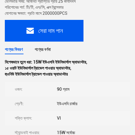
ডেলিভারি সময়: আমানত প্রাপ্তির প্রায় 25 কার্যদিবস
পরিশোধের শর্ত: টি/টি, এল/সি, এক্স ট্রান্সফার
যোগানের ক্ষমতা: প্রতি মাসে 2000000PCS
সেরা দাম পান
পণ্যের বিবরণ
পণ্যের বর্ণনা
বিশেষভাবে তুলে ধরা:
15W ইউএসবি ইউনিভার্সাল অ্যাডাপ্টার
,
১৫ ওয়াট ইউনিভার্সাল ট্রাভেল পাওয়ার অ্যাডাপ্টার
,
হুওনিউ ইউনিভার্সাল ট্রাভেল পাওয়ার অ্যাডাপ্টার
ওজন:
90 গ্রাম
শ্রেণী:
ইউএসবি চার্জার
শক্তি ক্লাস:
VI
স্ট্যান্ডবাই পাওয়ার:
15W সর্বোচ্চ