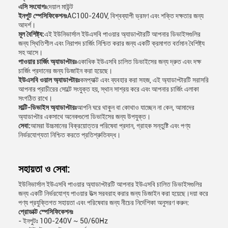
এসি সংযোগঃ
দেয়াল মাউন্ট
ইনপুট স্পেসিফিকেশনঃ
AC100-240V, বিশ্বব্যাপী ভ্রমণ এবং শক্তি দক্ষতার জন্য
আদর্শ।
মূল বৈশিষ্ট্য:
এই ইউনিভার্সাল ইউএসবি পাওয়ার অ্যাডাপ্টারটি আপনার ডিভাইসগুলির
জন্য স্থিতিশীল এবং নিরাপদ চার্জিং নিশ্চিত করার জন্য একটি ক্রমাগত বর্তমান বৈশিষ্ট্য
সহ আসে।
পাওয়ার চার্জিং অ্যাডাপ্টারঃ
একাধিক ইউএসবি চালিত ডিভাইসের জন্য দ্রুত এবং দক্ষ
চার্জিং প্রদানের জন্য ডিজাইন করা হয়েছে।
ইউএসবি ওয়াল অ্যাডাপ্টারঃ
কমপ্যাক্ট এবং ব্যবহার করা সহজ, এই অ্যাডাপ্টারটি সরাসরি
আপনার প্রাচীরের সোল্টে সংযুক্ত হয়, স্থান সাশ্রয় করে এবং আপনার চার্জিং এলাকা
সংগঠিত রাখে।
মাল্টি-ডিভাইস অ্যাডাপ্টারঃ
আপনি ঘরে থাকুন বা কোথাও যাচ্ছেন না কেন, আমাদের
অ্যাডাপ্টার একসাথে অনেকগুলো ডিভাইসের জন্য উপযুক্ত।
সেবা:
আমরা উচ্চমানের বিক্রয়োত্তর পরিষেবা প্রদান, গ্রাহক সন্তুষ্টি এবং পণ্য
নির্ভরযোগ্যতা নিশ্চিত করতে প্রতিশ্রুতিবদ্ধ।
সহায়তা ও সেবা:
ইউনিভার্সাল ইউএসবি পাওয়ার অ্যাডাপ্টারটি আপনার ইউএসবি চালিত ডিভাইসগুলির
জন্য একটি নির্ভরযোগ্য পাওয়ার উত্স সরবরাহ করার জন্য ডিজাইন করা হয়েছে।দয়া করে
পণ্য প্রযুক্তিগত সহায়তা এবং পরিষেবার জন্য নীচের নির্দেশিকা অনুসরণ করুন:
প্রোডাক্ট স্পেসিফিকেশনঃ
- ইনপুটঃ 100-240V ~ 50/60Hz