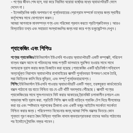
- পণ্যের জীবন শেষ হলে, দয়া করে নিয়মিত ঘরোয়া বর্জ্যের মধ্যে অ্যাডাপ্টারটি ফেলে
দেবেন না।
- ইলেকট্রনিক বর্জ্য অপসারণ বা পুনর্ব্যবহারের প্রোগ্রাম সম্পর্কে তথ্যের জন্য স্থানীয়
কর্তৃপক্ষের সাথে যোগাযোগ করুন।
আমরা আপনাকে মানসম্পন্ন পণ্য এবং পরিষেবা প্রদান করতে প্রতিশ্রুতিবদ্ধ। আরও
বিস্তারিত তথ্য এবং সহায়তা সংস্থানগুলির জন্য দয়া করে পণ্য ডকুমেন্টেশন দেখুন।
প্যাকেজিং এবং শিপিংঃ
পণ্যের প্যাকেজিংঃ
ইউনিভার্সাল ইউএসবি পাওয়ার অ্যাডাপ্টারটি একটি কম্প্যাক্ট, পরিবেশ
বান্ধব বাক্সে আসে যা পরিবহনের সময় পণ্যটি ভালভাবে সুরক্ষিত হওয়ার সাথে সাথে
অপচয়কে হ্রাস করার জন্য ডিজাইন করা হয়েছে।প্যাকেজিং একটি ছাঁচনির্মাণ সন্নিবেশ
অন্তর্ভুক্ত নিরাপদে অ্যাডাপ্টার রাখাবাইরের বাক্সটি পুনর্ব্যবহৃত উপকরণ থেকে তৈরি,
সয়া ভিত্তিক কালি দিয়ে মুদ্রিত, এবং সম্পূর্ণ পুনর্ব্যবহারযোগ্য।
শিপিং:
ইউনিভার্সাল ইউএসবি পাওয়ার অ্যাডাপ্টারটি একটি শক্ত, তরঙ্গযুক্ত কার্ডবোর্ডের
বাক্সে পাঠানো হয় যাতে নিশ্চিত হয় যে এটি খাঁটি অবস্থায় পৌঁছেছে। বাক্সটি পণ্যের
প্যাকেজিংয়ের সাথে সুসংগতভাবে ফিট করার আকারের,ট্রানজিট চলাকালীন চলাচল এবং
সম্ভাব্য ক্ষতি হ্রাস করা. প্রতিটি শিপিং বাক্স ভারী দায়িত্ব প্যাকিং টেপ দিয়ে সীলমোহর
করা হয় এবং স্পষ্টভাবে প্রাপকের ঠিকানা এবং একটি ভঙ্গুর আইটেম সতর্কতা সতর্কতা
নিশ্চিত করার জন্য। পরিবেশগত বিবেচনার জন্য,আমরা শিপিং বাক্সের ভিতরে কোন
শূন্যতা পূরণ করতে জৈব বিঘ্নিত প্যাকিং বাদাম ব্যবহারগ্রাহকরা তাদের অর্ডার পাঠানোর
পর ইমেইলে ট্র্যাকিং নম্বর পাবেন।