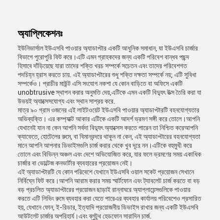
অ্যাপ্লিকেশনঃ
ইউনিভার্সাল ইউএসবি পাওয়ার অ্যাডাপ্টার একটি আধুনিক সমাধান, যা ইউএসবি চার্জার
বিভাগে পুরোপুরি ফিট করে।এটি এমন গ্রাহকদের জন্য একটি পরিবেশ বান্ধব পছন্দ
হিসাবে দাঁড়িয়েছে যারা তাদের শক্তি খরচ সম্পর্কে সচেতন এবং তাদের পরিবেশগত
পদচিহ্ন হ্রাস করতে চায়. এই অ্যাডাপ্টারের শুধু শক্তি দক্ষতা সম্পর্কে নয়; এটি সুবিধা
সম্পর্কেও। প্রাচীর মাউন্ট এসি সংযোগ নকশা যে কোন বাড়িতে বা অফিসে একটি
unobtrusive স্থাপন করার অনুমতি দেয়,এটিকে এমন একটি বিদ্যুৎ উত্স তৈরি করা যা
উভয়ই অ্যাক্সেসযোগ্য এবং স্থান সাশ্রয় করে.
মাত্র ৯০ গ্রাম ওজনের এই লাইটওয়েট ইউএসবি পাওয়ার অ্যাডাপ্টারটি বহনযোগ্যতার
অভিব্যক্তি। এর কম্প্যাক্ট আকার এটিকে একটি আদর্শ ভ্রমণ সঙ্গী করে তোলে।আপনি
যেখানেই যান না কেন আপনি সর্বদা বিদ্যুৎ অ্যাক্সেস করতে পারেন তা নিশ্চিত করেআপনি
ক্যাফেতে, হোটেলের রুমে, বা বিমানবন্দরে থাকুন না কেন, এই অ্যাডাপ্টারের বহনযোগ্যতা
মানে আপনি আপনার ডিভাইসগুলি চার্জ করার থেকে খুব দূরে নন।এটিকে বহুমুখী করে
তোলে এবং বিভিন্ন অঞ্চল এবং দেশে অভিযোজিত করে, যার ফলে ভ্রমণের সময় একাধিক
চার্জার বা ভোল্টেজ কনভার্টার ব্যবহারের প্রয়োজন নেই।
এই অ্যাডাপ্টারটি যে কোন পরিবেশে যেখানে ইউএসবি ওয়াল সকেট প্রয়োজন সেখানে
নির্বিঘ্নে ফিট করে।আপনি আরাম করার সময় স্মার্টফোন এবং ট্যাবলেট চার্জ করতে বা বড়
বড় প্রচলিত অ্যাডাপ্টারের প্রয়োজন ছাড়াই রান্নাঘরে অ্যাপ্লায়েন্সগুলিকে পাওয়ার
করতে এটি লিভিং রুমে ব্যবহার করা যেতে পারেএর ব্যবহার কার্যালয় পরিবেশেও প্রসারিত
হয়, যেখানে ফোন, ই-রিডার, ইত্যাদি প্রয়োজনীয় ডিভাইস রাখার জন্য একটি ইউএসবি
আউটলেট চার্জার অপরিহার্য।এবং ব্লুটুথ হেডফোন সারাদিন চার্জ.