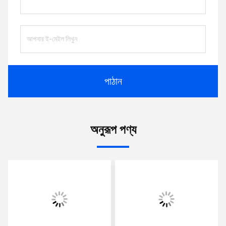
পাঠান
অনুরূপ পণ্য