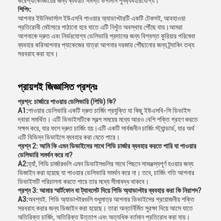
করেপ্যাকেজিংয়ের জন্য ব্যবহৃত সমস্ত উপাদান পুনর্ব্যবহারযোগ্য।
শিপিং:
আপনার ইউনিভার্সাল ইউএসবি পাওয়ার অ্যাডাপ্টারটি একটি টেকসই, আবহাওয়া
প্রতিরোধী মেইলারে পাঠানো হবে যাতে এটি নিখুঁত অবস্থায় পৌঁছে যায়।আমরা
আপনাকে দ্রুত এবং নির্ভরযোগ্য ডেলিভারি প্রদানের জন্য বিশ্বস্ত কুরিয়ার পরিষেবা
ব্যবহার করিআপনার প্যাকেজের যাত্রা আপনার দরজায় পৌঁছানোর জন্য ট্র্যাকিং তথ্য
সরবরাহ করা হবে।
প্রায়শই জিজ্ঞাসিত প্রশ্নঃ
প্রশ্ন: চার্জারে পাওয়ার ডেলিভারি (পিডি) কি?
A1:
পাওয়ার ডেলিভারি একটি দ্রুত চার্জিং প্রযুক্তি যা কিছু ইউএসবি-সি ডিভাইস
দ্বারা সমর্থিত। এটি ডিভাইসটিকে স্বল্প সময়ের মধ্যে আরও বেশি শক্তি গ্রহণ করতে
সক্ষম করে, যার ফলে দ্রুত চার্জিং হয়।এটি একটি সার্বজনীন চার্জিং স্ট্যান্ডার্ড, যার অর্থ
এটি বিভিন্ন ডিভাইসে ব্যবহার করা যেতে পারে।
প্রশ্ন 2: আমি কি এমন ডিভাইসের সাথে পিডি চার্জার ব্যবহার করতে পারি যা পাওয়ার
ডেলিভারি সমর্থন করে না?
A2:
হ্যাঁ, পিডি চার্জারগুলি এমন ডিভাইসগুলির সাথে পিছনে সামঞ্জস্যপূর্ণ হওয়ার জন্য
ডিজাইন করা হয়েছে যা পাওয়ার ডেলিভারি সমর্থন করে না। তবে, চার্জিং গতি আপনার
ডিভাইসটি পরিচালনা করতে পারে তার মধ্যে সীমাবদ্ধ থাকবে।
প্রশ্ন 3: আমার স্মার্টফোন বা ট্যাবলেট দিয়ে পিডি অ্যাডাপ্টার ব্যবহার করা কি নিরাপদ?
A3:
অবশ্যই. পিডি অ্যাডাপ্টারগুলি শুধুমাত্র আপনার ডিভাইসের প্রয়োজনীয় শক্তি
সরবরাহ করার জন্য ডিজাইন করা হয়েছে। তারা অন্তর্নির্মিত সুরক্ষা দিয়ে আসে যাতে
অতিরিক্ত চার্জিং, অতিরিক্ত উত্তাপ এবং অত্যধিক বর্তমান প্রতিরোধ করা যায়।