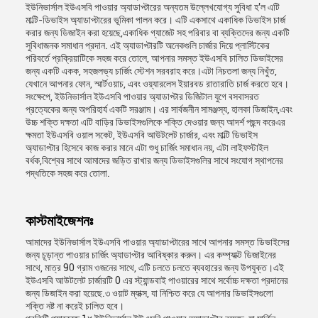
ইউনিভার্সাল ইউএসবি পাওয়ার অ্যাডাপ্টারের অন্যতম উল্লেখযোগ্য সুবিধা হ'ল এটি
মাল্টি-ডিভাইস অ্যাডাপ্টারের ভূমিকা পালন করে। এটি একসাথে একাধিক ডিভাইস চার্জ
করার জন্য ডিজাইন করা হয়েছে,একাধিক গ্যাজেট সহ পরিবার বা ব্যক্তিদের জন্য একটি
সুবিধাজনক সমাধান প্রদান. এই অ্যাডাপ্টারটি অনেকগুলি চার্জার দিয়ে প্লাস্টিকের
পরিবর্তে প্রক্রিয়াটিকে সহজ করে তোলে, আপনার সমস্ত ইউএসবি চালিত ডিভাইসের
জন্য একটি একক, সহজলভ্য চার্জিং স্টেশন সরবরাহ করে।এটা নিচতলা জন্য নিখুঁত,
যেখানে আপনার ফোন, স্মার্টওয়াচ, এবং ওয়্যারলেস ইয়ারবড রাতারাতি চার্জ করতে হবে।
সংক্ষেপে, ইউনিভার্সাল ইউএসবি পাওয়ার অ্যাডাপ্টার ডিজিটাল যুগে বসবাসরত
প্রত্যেকের জন্য অপরিহার্য একটি সরঞ্জাম। এর সার্বজনীন সামঞ্জস্য, হালকা ডিজাইন,এবং
উচ্চ শক্তি দক্ষতা এটি বাড়ির ডিভাইসগুলিকে শক্তি দেওয়ার জন্য আদর্শ পছন্দ করেএর
ক্ষমতা ইউএসবি ওয়াল সকেট, ইউএসবি আউটলেট চার্জার, এবং মাল্টি ডিভাইস
অ্যাডাপ্টার হিসেবে কাজ করার মানে এটা শুধু চার্জিং সমাধান নয়, এটা লাইফস্টাইল
বর্ধক,বিশ্বের সাথে আমাদের জড়িত রাখার জন্য ডিভাইসগুলির সাথে সংযোগ স্থাপনের
পদ্ধতিকে সহজ করে তোলা.
কাস্টমাইজেশনঃ
আমাদের ইউনিভার্সাল ইউএসবি পাওয়ার অ্যাডাপ্টারের সাথে আপনার সমস্ত ডিভাইসের
জন্য চূড়ান্ত পাওয়ার চার্জিং অ্যাডাপ্টার আবিষ্কার করুন। এর কম্প্যাক্ট ডিজাইনের
সাথে, মাত্র 90 গ্রাম ওজনের সাথে, এটি চলতে চলতে ব্যবহারের জন্য উপযুক্ত।এই
ইউএসবি আউটলেট চার্জারটি 0 এর স্ট্যান্ডবাই পাওয়ারের সাথে সর্বোচ্চ দক্ষতা প্রদানের
জন্য ডিজাইন করা হয়েছে.৩ ওয়াট ম্যাক্স, যা নিশ্চিত করে যে আপনার ডিভাইসগুলো
শক্তি নষ্ট না করেই চালিত হবে।