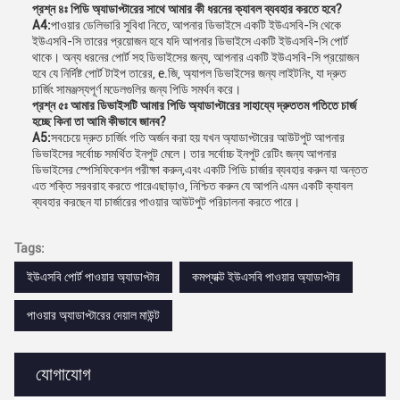
প্রশ্ন ৪ঃ পিডি অ্যাডাপ্টারের সাথে আমার কী ধরনের ক্যাবল ব্যবহার করতে হবে?
A4:
পাওয়ার ডেলিভারি সুবিধা নিতে, আপনার ডিভাইসে একটি ইউএসবি-সি থেকে
ইউএসবি-সি তারের প্রয়োজন হবে যদি আপনার ডিভাইসে একটি ইউএসবি-সি পোর্ট
থাকে। অন্য ধরনের পোর্ট সহ ডিভাইসের জন্য, আপনার একটি ইউএসবি-সি প্রয়োজন
হবে যে নির্দিষ্ট পোর্ট টাইপ তারের, e.জি, অ্যাপল ডিভাইসের জন্য লাইটনিং, যা দ্রুত
চার্জিং সামঞ্জস্যপূর্ণ মডেলগুলির জন্য পিডি সমর্থন করে।
প্রশ্ন ৫ঃ আমার ডিভাইসটি আমার পিডি অ্যাডাপ্টারের সাহায্যে দ্রুততম গতিতে চার্জ
হচ্ছে কিনা তা আমি কীভাবে জানব?
A5:
সবচেয়ে দ্রুত চার্জিং গতি অর্জন করা হয় যখন অ্যাডাপ্টারের আউটপুট আপনার
ডিভাইসের সর্বোচ্চ সমর্থিত ইনপুট মেলে। তার সর্বোচ্চ ইনপুট রেটিং জন্য আপনার
ডিভাইসের স্পেসিফিকেশন পরীক্ষা করুন,এবং একটি পিডি চার্জার ব্যবহার করুন যা অন্তত
এত শক্তি সরবরাহ করতে পারেএছাড়াও, নিশ্চিত করুন যে আপনি এমন একটি ক্যাবল
ব্যবহার করছেন যা চার্জারের পাওয়ার আউটপুট পরিচালনা করতে পারে।
Tags:
ইউএসবি পোর্ট পাওয়ার অ্যাডাপ্টার
কমপ্যাক্ট ইউএসবি পাওয়ার অ্যাডাপ্টার
পাওয়ার অ্যাডাপ্টারের দেয়াল মাউন্ট
যোগাযোগ