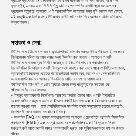
প্রতিটি প্যাকেজে 1x ইউনিভার্সাল ইউএসবি পাওয়ার অ্যাডাপ্টার রয়েছে, যা মার্কিন
যুক্তরাষ্ট্র, এসএএ এবং সিসিসি স্ট্যান্ডার্ড সহ প্লাগগুলির একটি পছন্দ সহ আপনার
প্রয়োজন অনুসারে প্রস্তুত।এটি আন্তর্জাতিক জাহাজের জন্য সুবিধাজনক করে তোলে.
এই বহুমুখী এবং নির্ভরযোগ্য ইউএসবি আউটলেট চার্জার দিয়ে আপনার চার্জিং অভিজ্ঞতা
উন্নত করুন।
সহায়তা ও সেবা:
ইউনিভার্সাল ইউএসবি পাওয়ার অ্যাডাপ্টারটি আপনার সমস্ত ইউএসবি ডিভাইসের জন্য
নির্ভরযোগ্য শক্তি সরবরাহ করার জন্য ডিজাইন করা হয়েছে। আমাদের পণ্যটি
ইউনিভার্সাল সামঞ্জস্যের বৈশিষ্ট্য রয়েছে,এটি ইউএসবি পাওয়ার প্রয়োজন যে
ইলেকট্রনিক ডিভাইসের একটি বিস্তৃত সঙ্গে ব্যবহার করা যেতে পারে তা নিশ্চিতএছাড়াও,
অ্যাডাপ্টারটি বিভিন্ন ভোল্টেজ প্রয়োজনীয়তা সমর্থন করে, নিরাপদ এবং দক্ষ চার্জিংয়ের
জন্য স্বয়ংক্রিয়ভাবে আপনার ডিভাইসের চাহিদার সাথে সামঞ্জস্য করে।
ইউনিভার্সাল ইউএসবি পাওয়ার অ্যাডাপ্টারের জন্য প্রযুক্তিগত সহায়তা এবং
পরিষেবাগুলির মধ্যে রয়েছেঃ
- বিস্তৃত ব্যবহারকারী নির্দেশিকাঃ আমাদের অ্যাডাপ্টারের সাথে একটি বিস্তারিত
ব্যবহারকারীর ম্যানুয়াল আসে যা কীভাবে পণ্যটি নিরাপদে এবং কার্যকরভাবে ব্যবহার করা
যায় তা ব্যাখ্যা করে। এতে স্পেসিফিকেশন সম্পর্কিত তথ্য অন্তর্ভুক্ত রয়েছে,অপারেটিং
নির্দেশাবলী, এবং সমস্যা সমাধানের টিপস।
- অনলাইন FAQ এবং সমস্যা সমাধানঃআমরা আমাদের ওয়েবসাইটে প্রায়শই জিজ্ঞাসিত
প্রশ্নাবলী (FAQs) এবং সমস্যা সমাধানের পরামর্শগুলির একটি বিস্তৃত তালিকা
সরবরাহ করি যাতে আপনি সাধারণ সমস্যাগুলি দ্রুত এবং সুবিধাজনকভাবে সমাধান করতে
পারেন.