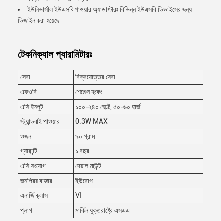
ইউনিভার্সাল ইউএসবি পাওয়ার অ্যাডাপ্টারঃ বিভিন্ন ইউএসবি ডিভাইসের জন্য
ডিজাইন করা হয়েছে
টেকনিক্যাল প্যারামিটারঃ
সেবা
বিক্রয়োত্তর সেবা
এফওবি
শেঞ্জেন হংকং
এসি ইনপুট
১০০-২৪০ ভোল্ট, ৫০-৬০ হার্জ
স্ট্যান্ডবাই পাওয়ার
0.3W MAX
ওজন
৯০ গ্রাম
গ্যারান্টি
১ বছর
এসি সংযোগ
দেয়াল মাউন্ট
জনপ্রিয় বাজার
ইউরোপ
এনার্জি ক্লাস
VI
প্লাগ
মার্কিন যুক্তরাষ্ট্রে এসএএ