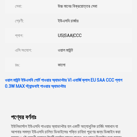
সেবা:
উচ্চ মানের বিক্রয়োত্তর সেবা
শ্রেণী:
ইউএসবি চার্জার
প্লাগ:
US|SAA|CCC
এসি সংযোগ:
ওয়াল মাউন্ট
রঙ:
কালো
ওয়াল মাউন্ট ইউএসবি পোর্ট পাওয়ার অ্যাডাপ্টার VI এনার্জি ক্লাস EU SAA CCC প্লাগ
0.3W MAX স্ট্যান্ডবাই পাওয়ার অ্যাডাপ্টার
পণ্যের বর্ণনাঃ
ইউনিভার্সাল ইউএসবি পাওয়ার অ্যাডাপ্টার হল একটি অত্যাধুনিক চার্জিং সমাধান যা
আপনার সমস্ত ইউএসবি চালিত ডিভাইসের শক্তি চাহিদা পূরণের জন্য ডিজাইন করা