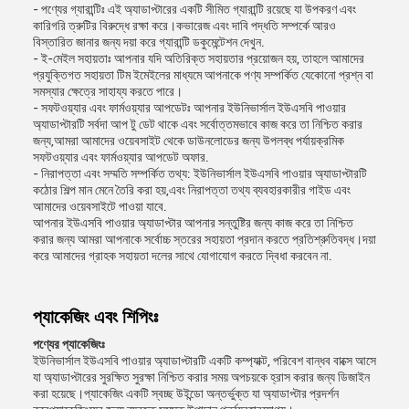
- পণ্যের গ্যারান্টিঃ এই অ্যাডাপ্টারের একটি সীমিত গ্যারান্টি রয়েছে যা উপকরণ এবং
কারিগরি ত্রুটির বিরুদ্ধে রক্ষা করে।কভারেজ এবং দাবি পদ্ধতি সম্পর্কে আরও
বিস্তারিত জানার জন্য দয়া করে গ্যারান্টি ডকুমেন্টেশন দেখুন.
- ই-মেইল সহায়তাঃ আপনার যদি অতিরিক্ত সহায়তার প্রয়োজন হয়, তাহলে আমাদের
প্রযুক্তিগত সহায়তা টিম ইমেইলের মাধ্যমে আপনাকে পণ্য সম্পর্কিত যেকোনো প্রশ্ন বা
সমস্যার ক্ষেত্রে সাহায্য করতে পারে।
- সফটওয়্যার এবং ফার্মওয়্যার আপডেটঃ আপনার ইউনিভার্সাল ইউএসবি পাওয়ার
অ্যাডাপ্টারটি সর্বদা আপ টু ডেট থাকে এবং সর্বোত্তমভাবে কাজ করে তা নিশ্চিত করার
জন্য,আমরা আমাদের ওয়েবসাইট থেকে ডাউনলোডের জন্য উপলব্ধ পর্যায়ক্রমিক
সফটওয়্যার এবং ফার্মওয়্যার আপডেট অফার.
- নিরাপত্তা এবং সম্মতি সম্পর্কিত তথ্য: ইউনিভার্সাল ইউএসবি পাওয়ার অ্যাডাপ্টারটি
কঠোর শিল্প মান মেনে তৈরি করা হয়,এবং নিরাপত্তা তথ্য ব্যবহারকারীর গাইড এবং
আমাদের ওয়েবসাইটে পাওয়া যাবে.
আপনার ইউএসবি পাওয়ার অ্যাডাপ্টার আপনার সন্তুষ্টির জন্য কাজ করে তা নিশ্চিত
করার জন্য আমরা আপনাকে সর্বোচ্চ স্তরের সহায়তা প্রদান করতে প্রতিশ্রুতিবদ্ধ।দয়া
করে আমাদের গ্রাহক সহায়তা দলের সাথে যোগাযোগ করতে দ্বিধা করবেন না.
প্যাকেজিং এবং শিপিংঃ
পণ্যের প্যাকেজিংঃ
ইউনিভার্সাল ইউএসবি পাওয়ার অ্যাডাপ্টারটি একটি কম্প্যাক্ট, পরিবেশ বান্ধব বাক্সে আসে
যা অ্যাডাপ্টারের সুরক্ষিত সুরক্ষা নিশ্চিত করার সময় অপচয়কে হ্রাস করার জন্য ডিজাইন
করা হয়েছে।প্যাকেজিং একটি স্বচ্ছ উইন্ডো অন্তর্ভুক্ত যা অ্যাডাপ্টার প্রদর্শন