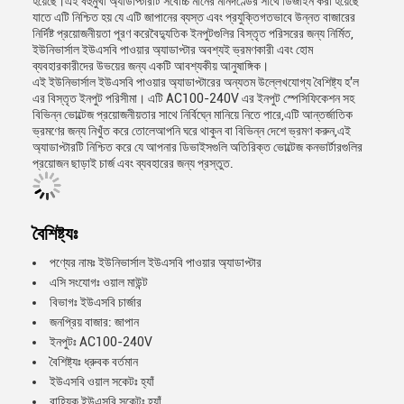
হয়েছে।এই বহুমুখী অ্যাডাপ্টারটি সর্বোচ্চ মানের মানদণ্ডের সাথে ডিজাইন করা হয়েছে
যাতে এটি নিশ্চিত হয় যে এটি জাপানের ব্যস্ত এবং প্রযুক্তিগতভাবে উন্নত বাজারের
নির্দিষ্ট প্রয়োজনীয়তা পূরণ করেবৈদ্যুতিক ইনপুটগুলির বিস্তৃত পরিসরের জন্য নির্মিত,
ইউনিভার্সাল ইউএসবি পাওয়ার অ্যাডাপ্টার অবশ্যই ভ্রমণকারী এবং হোম
ব্যবহারকারীদের উভয়ের জন্য একটি আবশ্যকীয় আনুষাঙ্গিক।
এই ইউনিভার্সাল ইউএসবি পাওয়ার অ্যাডাপ্টারের অন্যতম উল্লেখযোগ্য বৈশিষ্ট্য হ'ল
এর বিস্তৃত ইনপুট পরিসীমা। এটি AC100-240V এর ইনপুট স্পেসিফিকেশন সহ
বিভিন্ন ভোল্টেজ প্রয়োজনীয়তার সাথে নির্বিঘ্নে মানিয়ে নিতে পারে,এটি আন্তর্জাতিক
ভ্রমণের জন্য নিখুঁত করে তোলেআপনি ঘরে থাকুন বা বিভিন্ন দেশে ভ্রমণ করুন,এই
অ্যাডাপ্টারটি নিশ্চিত করে যে আপনার ডিভাইসগুলি অতিরিক্ত ভোল্টেজ কনভার্টারগুলির
প্রয়োজন ছাড়াই চার্জ এবং ব্যবহারের জন্য প্রস্তুত.
বৈশিষ্ট্যঃ
পণ্যের নামঃ ইউনিভার্সাল ইউএসবি পাওয়ার অ্যাডাপ্টার
এসি সংযোগঃ ওয়াল মাউন্ট
বিভাগঃ ইউএসবি চার্জার
জনপ্রিয় বাজার: জাপান
ইনপুটঃ AC100-240V
বৈশিষ্ট্যঃ ধ্রুবক বর্তমান
ইউএসবি ওয়াল সকেটঃ হ্যাঁ
বাহ্যিক ইউএসবি সকেটঃ হ্যাঁ