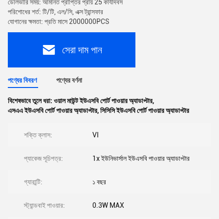
ডেলিভারি সময়: আমানত প্রাপ্তির প্রায় 25 কার্যদিবস
পরিশোধের শর্ত: টি/টি, এল/সি, এক্স ট্রান্সফার
যোগানের ক্ষমতা: প্রতি মাসে 2000000PCS
সেরা দাম পান
পণ্যের বিবরণ
পণ্যের বর্ণনা
বিশেষভাবে তুলে ধরা:
ওয়াল মাউন্ট ইউএসবি পোর্ট পাওয়ার অ্যাডাপ্টার
,
এসএএ ইউএসবি পোর্ট পাওয়ার অ্যাডাপ্টার
,
সিসিসি ইউএসবি পোর্ট পাওয়ার অ্যাডাপ্টার
শক্তি ক্লাস:
VI
প্যাকেজ সূচিপত্র:
1x ইউনিভার্সাল ইউএসবি পাওয়ার অ্যাডাপ্টার
গ্যারান্টি:
১ বছর
স্ট্যান্ডবাই পাওয়ার:
0.3W MAX