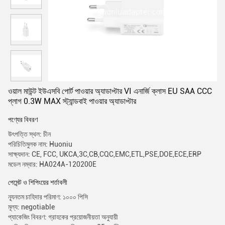
ওয়াল মাউন্ট ইউএসবি পোর্ট পাওয়ার অ্যাডাপ্টার VI এনার্জি ক্লাস EU SAA CCC
প্লাগ 0.3W MAX স্ট্যান্ডবাই পাওয়ার অ্যাডাপ্টার
পণ্যের বিবরণ
উৎপত্তি স্থল: চীন
পরিচিতিমুলক নাম: Huoniu
সাক্ষ্যদান: CE, FCC, UKCA,3C,CB,CQC,EMC,ETL,PSE,DOE,ECE,ERP
মডেল নম্বার: HA024A-120200E
পেমেন্ট ও শিপিংয়ের শর্তাবলী
ন্যূনতম চাহিদার পরিমাণ: ১০০০ পিসি
মূল্য: negotiable
প্যাকেজিং বিবরণ: গ্রাহকের প্রয়োজনীয়তা অনুযায়ী