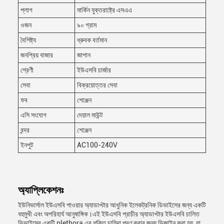
প্লাগ
মার্কিন যুক্তরাষ্ট্রে এসএএ
ওজন
৯০ গ্রাম
বৈশিষ্ট্য
ধ্রুবক বর্তমান
জনপ্রিয় বাজার
জাপান
শ্রেণী
ইউএসবি চার্জার
সেবা
বিক্রয়োত্তর সেবা
ফব
শেঞ্জেন
এসি সংযোগ
দেয়াল মাউন্ট
বন্দর
শেঞ্জেন
ইনপুট
AC100-240V
অ্যাপ্লিকেশনঃ
ইউনিভার্সাল ইউএসবি পাওয়ার অ্যাডাপ্টার আধুনিক ইলেকট্রনিক ডিভাইসের জন্য একটি
বহুমুখী এবং অপরিহার্য আনুষাঙ্গিক।এই ইউএসবি প্রাচীর অ্যাডাপ্টার ইউএসবি চালিত
ডিভাইসের একটি plethora এর শক্তি চাহিদা পূরণ করার জন্য ডিজাইন করা হয়, যা