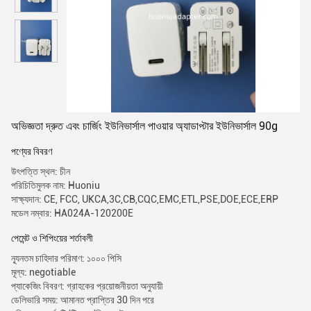
অভিজ্ঞতা দ্রুত এবং চার্জিং ইউনিভার্সাল পাওয়ার অ্যাডাপ্টার ইউনিভার্সাল 90g
পণ্যের বিবরণ
উৎপত্তি স্থল: চীন
পরিচিতিমুলক নাম: Huoniu
সাক্ষ্যদান: CE, FCC, UKCA,3C,CB,CQC,EMC,ETL,PSE,DOE,ECE,ERP
মডেল নম্বার: HA024A-120200E
পেমেন্ট ও শিপিংয়ের শর্তাবলী
ন্যূনতম চাহিদার পরিমাণ: ১০০০ পিসি
মূল্য: negotiable
প্যাকেজিং বিবরণ: গ্রাহকের প্রয়োজনীয়তা অনুযায়ী
ডেলিভারি সময়: আমানত প্রাপ্তির 30 দিন পরে