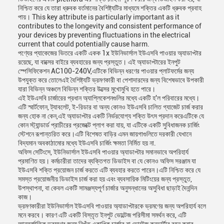
নিশ্চিত করে যে তারা ধ্রুবক বর্তমানের বৈশিষ্ট্যটির মাধ্যমে শক্তির একটি ধ্রুবক প্রবাহ
পায়। This key attribute is particularly important as it
contributes to the longevity and consistent performance of
your devices by preventing fluctuations in the electrical
current that could potentially cause harm.
পণ্যের প্যাকেজের ভিতরে একটি একক 1x ইউনিভার্সাল ইউএসবি পাওয়ার অ্যাডাপ্টার
রয়েছে, যা বাক্সের বাইরে ব্যবহারের জন্য প্রস্তুত। এই অ্যাডাপ্টারের ইনপুট
স্পেসিফিকেশন AC100-240V,এটিকে বিভিন্ন ধরণের পাওয়ার প্লাটফর্মের জন্য
উপযুক্ত করে তোলেএই বৈশিষ্ট্যটি ভ্রমণকারী বা পেশাদারদের জন্য বিশেষভাবে উপকারী
যারা বিভিন্ন অঞ্চলে বিভিন্ন শক্তির উত্সের মুখোমুখি হতে পারে।
এই ইউএসবি চার্জারের প্রধান অ্যাপ্লিকেশনগুলির মধ্যে একটি হ'ল পরিবারের মধ্যে।
এটি স্মার্টফোন, ট্যাবলেট, ই-রিডার বা অন্য কোনও ইউএসবি চালিত গ্যাজেট চার্জ করার
জন্য হোক না কেন,এই অ্যাডাপ্টার একটি নির্ভরযোগ্য শক্তি উৎস প্রদান করেএটিকে যে
কোন স্ট্যান্ডার্ড প্রাচীরের প্রজেক্টে প্লাগ করা যায়, যা এটিকে একটি সুবিধাজনক চার্জিং
স্টেশনে রূপান্তরিত করে।এটি বিশেষত বাড়ির এমন জায়গাগুলিতে দরকারী যেখানে
বিদ্যমান অবকাঠামোর মধ্যে ইউএসবি চার্জিং ক্ষমতা নির্মিত হয় না.
অফিস সেটিংসে, ইউনিভার্সাল ইউএসবি পাওয়ার অ্যাডাপ্টার সমানভাবে অপরিহার্য
প্রমাণিত হয়। কর্মচারীরা তাদের ব্যক্তিগত ডিভাইস বা যে কোনও অফিস সরঞ্জাম যা
ইউএসবি শক্তি প্রয়োজন চার্জ করতে এটি ব্যবহার করতে পারেন।এটি নিশ্চিত করে যে
সমস্ত প্রয়োজনীয় ডিভাইস চার্জ করা হয় এবং ব্যবসায়িক মিটিংয়ের জন্য প্রস্তুত,
উপস্থাপনা, বা কেবল একটি সামঞ্জস্যপূর্ণ চার্জার অনুসন্ধানের অসুবিধা ছাড়াই দৈনন্দিন
কাজ।
ভ্রমণকারীরা ইউনিভার্সাল ইউএসবি পাওয়ার অ্যাডাপ্টারকে ভ্রমণের জন্য অপরিহার্য বলে
মনে করবে। কারণ এটি একটি বিস্তৃত ইনপুট ভোল্টেজ পরিসীমা সমর্থন করে, এটি