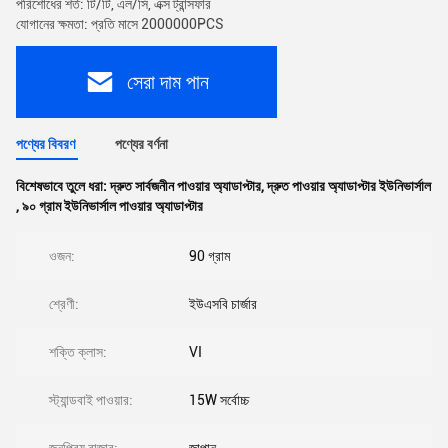
পরিশোধের শর্ত: টি/টি, এল/সি, এক্স ট্রান্সফার
যোগানের ক্ষমতা: প্রতি মাসে 2000000PCS
সেরা দাম পান
পণ্যের বিবরণ
পণ্যের বর্ণনা
বিশেষভাবে তুলে ধরা:
দ্রুত সার্বজনীন পাওয়ার অ্যাডাপ্টার
,
দ্রুত পাওয়ার অ্যাডাপ্টার ইউনিভার্সাল
,
৯০ গ্রাম ইউনিভার্সাল পাওয়ার অ্যাডাপ্টার
ওজন:
90 গ্রাম
শ্রেণী:
ইউএসবি চার্জার
শক্তি ক্লাস:
VI
স্ট্যান্ডবাই পাওয়ার:
15W সর্বোচ্চ