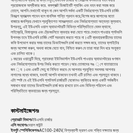
আন্তর্জাতিক ভ্রমণের জন্য নিখুঁত,একাধিক চার্জার বা ভোল্টেজ কনভার্টার বহন করার
প্রয়োজনকে অস্বীকার করে. কমপ্যাক্ট ডিজাইনটি প্যাকিং এবং বহন করা সহজ করে
তোলে, আপনি যেখানেই থাকুন না কেন আপনি সর্বদা একটি নির্ভরযোগ্য ইউএসবি চার্জিং
বিকল্পে অ্যাক্সেস পাবেন বলে মানসিক শান্তি প্রদান করে,বিশেষ করে জাপানের মতো
বাজারে জনপ্রিয় যেখানে প্রযুক্তিগত সামঞ্জস্যতা এবং নির্ভরযোগ্যতা অত্যন্ত মূল্যবান.
উপরন্তু, এই ইউএসবি ওয়াল অ্যাডাপ্টারটি বিভিন্ন পরিস্থিতিতে যেমন ক্যাফে,
লাইব্রেরি, বিমানবন্দর এবং ট্রেনগুলিতে ব্যবহার করা যেতে পারে যেখানে পাওয়ার প্লটগুলি
উপলব্ধ তবে ইউএসবি চার্জিং পোর্ট সরবরাহ করতে পারে না।এটি ব্যবহারকারীদের তাদের
কফি উপভোগ করার সময় তাদের ডিভাইসগুলি চার্জ করতে সক্ষম করে, তাদের ফ্লাইটের
জন্য অপেক্ষা করুন, অথবা কাজে যেতে যান, নিশ্চিত করুন যে তারা সারা দিন ধরে সংযুক্ত
এবং চালিত থাকে।
১ বছরের ওয়ারেন্টি দিয়ে, গ্রাহকরা ইউনিভার্সাল ইউএসবি পাওয়ার অ্যাডাপ্টারের গুণমান
এবং নির্ভরযোগ্যতার উপর নির্ভর করতে পারেন।আর তোমাদের সঙ ্ গে যাতায়াতের
জন ্ য ।এবং একটি সেতু যা নিশ্চিত করবে যে আপনার প্রযুক্তি সবসময় আপনার
নাগালের মধ্যে থাকবে, যখনই আপনি থাকবেন তখনই এটি চালিত এবং প্রস্তুত থাকবে।
এটা স্পষ্ট যে এই ইউএসবি প্লাটফর্ম চার্জারটি যেকোনও ব্যক্তির জন্য একটি সর্বজনীন
সমাধান যারা তাদের ডিভাইসগুলি চার্জ করে রাখতে চান এবং বিভিন্ন পরিবেশ এবং
পরিস্থিতিতে ব্যবহারের জন্য প্রস্তুত.
কাস্টমাইজেশনঃ
প্রোডাক্ট বিভাগঃ
ইউএসবি চার্জার
এসি সংযোগঃ
দেয়াল মাউন্ট
ইনপুট স্পেসিফিকেশনঃ
AC100-240V, বিশ্বব্যাপী ভ্রমণ এবং শক্তি দক্ষতার জন্য