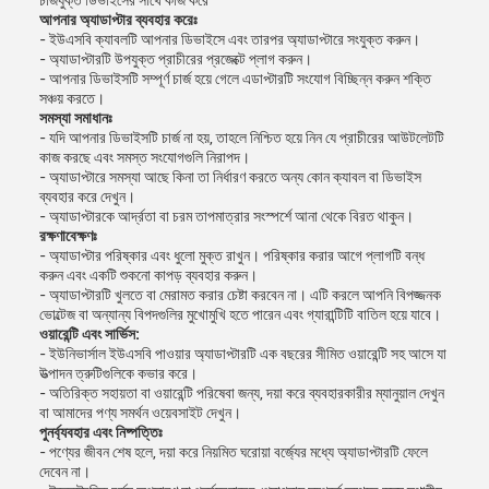
চার্জযুক্ত ডিভাইসের সাথে কাজ করে
আপনার অ্যাডাপ্টার ব্যবহার করেঃ
- ইউএসবি ক্যাবলটি আপনার ডিভাইসে এবং তারপর অ্যাডাপ্টারে সংযুক্ত করুন।
- অ্যাডাপ্টারটি উপযুক্ত প্রাচীরের প্রজেক্টে প্লাগ করুন।
- আপনার ডিভাইসটি সম্পূর্ণ চার্জ হয়ে গেলে এডাপ্টারটি সংযোগ বিচ্ছিন্ন করুন শক্তি
সঞ্চয় করতে।
সমস্যা সমাধানঃ
- যদি আপনার ডিভাইসটি চার্জ না হয়, তাহলে নিশ্চিত হয়ে নিন যে প্রাচীরের আউটলেটটি
কাজ করছে এবং সমস্ত সংযোগগুলি নিরাপদ।
- অ্যাডাপ্টারে সমস্যা আছে কিনা তা নির্ধারণ করতে অন্য কোন ক্যাবল বা ডিভাইস
ব্যবহার করে দেখুন।
- অ্যাডাপ্টারকে আর্দ্রতা বা চরম তাপমাত্রার সংস্পর্শে আনা থেকে বিরত থাকুন।
রক্ষণাবেক্ষণঃ
- অ্যাডাপ্টার পরিষ্কার এবং ধুলো মুক্ত রাখুন। পরিষ্কার করার আগে প্লাগটি বন্ধ
করুন এবং একটি শুকনো কাপড় ব্যবহার করুন।
- অ্যাডাপ্টারটি খুলতে বা মেরামত করার চেষ্টা করবেন না। এটি করলে আপনি বিপজ্জনক
ভোল্টেজ বা অন্যান্য বিপদগুলির মুখোমুখি হতে পারেন এবং গ্যারান্টিটি বাতিল হয়ে যাবে।
ওয়ারেন্টি এবং সার্ভিস:
- ইউনিভার্সাল ইউএসবি পাওয়ার অ্যাডাপ্টারটি এক বছরের সীমিত ওয়ারেন্টি সহ আসে যা
উত্পাদন ত্রুটিগুলিকে কভার করে।
- অতিরিক্ত সহায়তা বা ওয়ারেন্টি পরিষেবা জন্য, দয়া করে ব্যবহারকারীর ম্যানুয়াল দেখুন
বা আমাদের পণ্য সমর্থন ওয়েবসাইট দেখুন।
পুনর্ব্যবহার এবং নিষ্পত্তিঃ
- পণ্যের জীবন শেষ হলে, দয়া করে নিয়মিত ঘরোয়া বর্জ্যের মধ্যে অ্যাডাপ্টারটি ফেলে
দেবেন না।