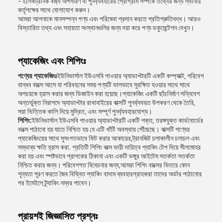
- ইলেকট্রনিক বর্জ্য অপসারণ বা পুনর্ব্যবহারের প্রোগ্রাম সম্পর্কে তথ্যের জন্য স্থানীয়
কর্তৃপক্ষের সাথে যোগাযোগ করুন।
আমরা আপনাকে মানসম্পন্ন পণ্য এবং পরিষেবা প্রদান করতে প্রতিশ্রুতিবদ্ধ। আরও
বিস্তারিত তথ্য এবং সহায়তা সংস্থানগুলির জন্য দয়া করে পণ্য ডকুমেন্টেশন দেখুন।
প্যাকেজিং এবং শিপিংঃ
পণ্যের প্যাকেজিংঃ
ইউনিভার্সাল ইউএসবি পাওয়ার অ্যাডাপ্টারটি একটি কম্প্যাক্ট, পরিবেশ
বান্ধব বাক্সে আসে যা পরিবহনের সময় পণ্যটি ভালভাবে সুরক্ষিত হওয়ার সাথে সাথে
অপচয়কে হ্রাস করার জন্য ডিজাইন করা হয়েছে।প্যাকেজিং একটি ছাঁচনির্মাণ সন্নিবেশ
অন্তর্ভুক্ত নিরাপদে অ্যাডাপ্টার রাখাবাইরের বাক্সটি পুনর্ব্যবহৃত উপকরণ থেকে তৈরি,
সয়া ভিত্তিক কালি দিয়ে মুদ্রিত, এবং সম্পূর্ণ পুনর্ব্যবহারযোগ্য।
শিপিং:
ইউনিভার্সাল ইউএসবি পাওয়ার অ্যাডাপ্টারটি একটি শক্ত, তরঙ্গযুক্ত কার্ডবোর্ডের
বাক্সে পাঠানো হয় যাতে নিশ্চিত হয় যে এটি খাঁটি অবস্থায় পৌঁছেছে। বাক্সটি পণ্যের
প্যাকেজিংয়ের সাথে সুসংগতভাবে ফিট করার আকারের,ট্রানজিট চলাকালীন চলাচল এবং
সম্ভাব্য ক্ষতি হ্রাস করা. প্রতিটি শিপিং বাক্স ভারী দায়িত্ব প্যাকিং টেপ দিয়ে সীলমোহর
করা হয় এবং স্পষ্টভাবে প্রাপকের ঠিকানা এবং একটি ভঙ্গুর আইটেম সতর্কতা সতর্কতা
নিশ্চিত করার জন্য। পরিবেশগত বিবেচনার জন্য,আমরা শিপিং বাক্সের ভিতরে কোন
শূন্যতা পূরণ করতে জৈব বিঘ্নিত প্যাকিং বাদাম ব্যবহারগ্রাহকরা তাদের অর্ডার পাঠানোর
পর ইমেইলে ট্র্যাকিং নম্বর পাবেন।
প্রায়শই জিজ্ঞাসিত প্রশ্নঃ