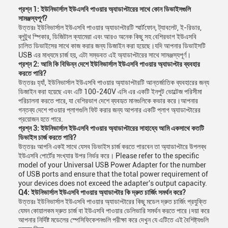
প্রশ্ন 1: ইউনিভার্সাল ইউএসবি পাওয়ার অ্যাডাপ্টারের সাথে কোন ডিভাইসগুলি
সামঞ্জস্যপূর্ণ?
উত্তরঃ ইউনিভার্সাল ইউএসবি পাওয়ার অ্যাডাপ্টারটি স্মার্টফোন, ট্যাবলেট, ই-রিডার,
ব্লুটুথ স্পিকার, ডিজিটাল ক্যামেরা এবং আরও অনেক কিছু সহ বেশিরভাগ ইউএসবি
চালিত ডিভাইসের সাথে কাজ করার জন্য ডিজাইন করা হয়েছে।যদি আপনার ডিভাইসটি
USB এর মাধ্যমে চার্জ হয়, এটা সম্ভবত এই অ্যাডাপ্টারের সাথে সামঞ্জস্যপূর্ণ।
প্রশ্ন 2: আমি কি বিভিন্ন দেশে ইউনিভার্সাল ইউএসবি পাওয়ার অ্যাডাপ্টার ব্যবহার
করতে পারি?
উত্তরঃ হ্যাঁ, ইউনিভার্সাল ইউএসবি পাওয়ার অ্যাডাপ্টারটি আন্তর্জাতিক ব্যবহারের জন্য
ডিজাইন করা হয়েছে এবং এটি 100-240V এসি এর একটি ইনপুট ভোল্টেজ পরিসীমা
পরিচালনা করতে পারে, যা বেশিরভাগ দেশে ব্যবহৃত মানগুলিকে কভার করে।আপনার
গন্তব্য দেশে পাওয়ার প্লাগগুলি ফিট করার জন্য আপনার একটি প্লাগ অ্যাডাপ্টারের
প্রয়োজন হতে পারে.
প্রশ্ন 3: ইউনিভার্সাল ইউএসবি পাওয়ার অ্যাডাপ্টারের সাহায্যে আমি একসাথে কতটি
ডিভাইস চার্জ করতে পারি?
উত্তরঃ আপনি একই সাথে যেসব ডিভাইস চার্জ করতে পারবেন তা অ্যাডাপ্টারে উপলব্ধ
ইউএসবি পোর্টের সংখ্যার উপর নির্ভর করে। Please refer to the specific
model of your Universal USB Power Adapter for the number
of USB ports and ensure that the total power requirement of
your devices does not exceed the adapter's output capacity.
Q4: ইউনিভার্সাল ইউএসবি পাওয়ার অ্যাডাপ্টার কি দ্রুত চার্জিং সমর্থন করে?
উত্তরঃ ইউনিভার্সাল ইউএসবি পাওয়ার অ্যাডাপ্টারের কিছু মডেল দ্রুত চার্জিং প্রযুক্তি
যেমন কোয়ালকম দ্রুত চার্জ বা ইউএসবি পাওয়ার ডেলিভারি সমর্থন করতে পারে।দয়া করে
আপনার নির্দিষ্ট মডেলের স্পেসিফিকেশনগুলি পরীক্ষা করে দেখুন যে এটিতে এই বৈশিষ্ট্যগুলি