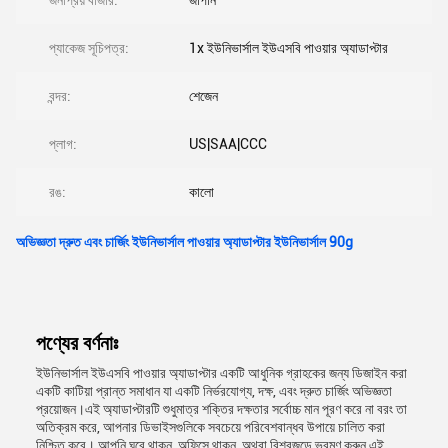
জনপ্রিয় বাজার:
জাপান
প্যাকেজ সূচিপত্র:
1x ইউনিভার্সাল ইউএসবি পাওয়ার অ্যাডাপ্টার
বন্দর:
শেজেন
প্লাগ:
US|SAA|CCC
রঙ:
কালো
অভিজ্ঞতা দ্রুত এবং চার্জিং ইউনিভার্সাল পাওয়ার অ্যাডাপ্টার ইউনিভার্সাল 90g
পণ্যের বর্ণনাঃ
ইউনিভার্সাল ইউএসবি পাওয়ার অ্যাডাপ্টার একটি আধুনিক গ্রাহকের জন্য ডিজাইন করা
একটি কাটিয়া প্রান্ত সমাধান যা একটি নির্ভরযোগ্য, দক্ষ, এবং দ্রুত চার্জিং অভিজ্ঞতা
প্রয়োজন।এই অ্যাডাপ্টারটি শুধুমাত্র শক্তির দক্ষতার সর্বোচ্চ মান পূরণ করে না বরং তা
অতিক্রম করে, আপনার ডিভাইসগুলিকে সবচেয়ে পরিবেশবান্ধব উপায়ে চালিত করা
নিশ্চিত করে। আপনি ঘরে থাকুন, অফিসে থাকুন, অথবা বিশ্বজুড়ে ভ্রমণ করুন,এই