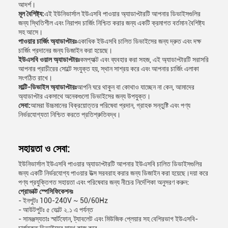
আদর্শ।
মূল বৈশিষ্ট্য:
এই ইউনিভার্সাল ইউএসবি পাওয়ার অ্যাডাপ্টারটি আপনার ডিভাইসগুলির
জন্য স্থিতিশীল এবং নিরাপদ চার্জিং নিশ্চিত করার জন্য একটি ক্রমাগত বর্তমান বৈশিষ্ট্য
সহ আসে।
পাওয়ার চার্জিং অ্যাডাপ্টারঃ
একাধিক ইউএসবি চালিত ডিভাইসের জন্য দ্রুত এবং দক্ষ
চার্জিং প্রদানের জন্য ডিজাইন করা হয়েছে।
ইউএসবি ওয়াল অ্যাডাপ্টারঃ
কমপ্যাক্ট এবং ব্যবহার করা সহজ, এই অ্যাডাপ্টারটি সরাসরি
আপনার প্রাচীরের সোল্টে সংযুক্ত হয়, স্থান সাশ্রয় করে এবং আপনার চার্জিং এলাকা
সংগঠিত রাখে।
মাল্টি-ডিভাইস অ্যাডাপ্টারঃ
আপনি ঘরে থাকুন বা কোথাও যাচ্ছেন না কেন, আমাদের
অ্যাডাপ্টার একসাথে অনেকগুলো ডিভাইসের জন্য উপযুক্ত।
সেবা:
আমরা উচ্চমানের বিক্রয়োত্তর পরিষেবা প্রদান, গ্রাহক সন্তুষ্টি এবং পণ্য
নির্ভরযোগ্যতা নিশ্চিত করতে প্রতিশ্রুতিবদ্ধ।
সহায়তা ও সেবা:
ইউনিভার্সাল ইউএসবি পাওয়ার অ্যাডাপ্টারটি আপনার ইউএসবি চালিত ডিভাইসগুলির
জন্য একটি নির্ভরযোগ্য পাওয়ার উত্স সরবরাহ করার জন্য ডিজাইন করা হয়েছে।দয়া করে
পণ্য প্রযুক্তিগত সহায়তা এবং পরিষেবার জন্য নীচের নির্দেশিকা অনুসরণ করুন:
প্রোডাক্ট স্পেসিফিকেশনঃ
- ইনপুটঃ 100-240V ~ 50/60Hz
- আউটপুটঃ ৫ ভোল্ট ২.১ এ পর্যন্ত
- সামঞ্জস্যতাঃ স্মার্টফোন, ট্যাবলেট এবং মিউজিক প্লেয়ার সহ বেশিরভাগ ইউএসবি-