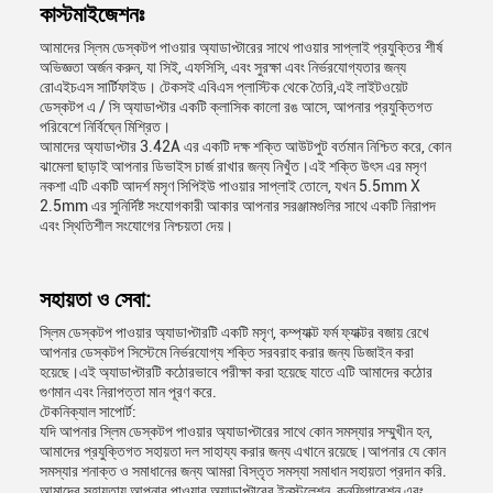
কাস্টমাইজেশনঃ
আমাদের স্লিম ডেস্কটপ পাওয়ার অ্যাডাপ্টারের সাথে পাওয়ার সাপ্লাই প্রযুক্তির শীর্ষ
অভিজ্ঞতা অর্জন করুন, যা সিই, এফসিসি, এবং সুরক্ষা এবং নির্ভরযোগ্যতার জন্য
রোএইচএস সার্টিফাইড। টেকসই এবিএস প্লাস্টিক থেকে তৈরি,এই লাইটওয়েট
ডেস্কটপ এ / সি অ্যাডাপ্টার একটি ক্লাসিক কালো রঙ আসে, আপনার প্রযুক্তিগত
পরিবেশে নির্বিঘ্নে মিশ্রিত।
আমাদের অ্যাডাপ্টার 3.42A এর একটি দক্ষ শক্তি আউটপুট বর্তমান নিশ্চিত করে, কোন
ঝামেলা ছাড়াই আপনার ডিভাইস চার্জ রাখার জন্য নিখুঁত।এই শক্তি উৎস এর মসৃণ
নকশা এটি একটি আদর্শ মসৃণ সিপিইউ পাওয়ার সাপ্লাই তোলে, যখন 5.5mm X
2.5mm এর সুনির্দিষ্ট সংযোগকারী আকার আপনার সরঞ্জামগুলির সাথে একটি নিরাপদ
এবং স্থিতিশীল সংযোগের নিশ্চয়তা দেয়।
সহায়তা ও সেবা:
স্লিম ডেস্কটপ পাওয়ার অ্যাডাপ্টারটি একটি মসৃণ, কম্প্যাক্ট ফর্ম ফ্যাক্টর বজায় রেখে
আপনার ডেস্কটপ সিস্টেমে নির্ভরযোগ্য শক্তি সরবরাহ করার জন্য ডিজাইন করা
হয়েছে।এই অ্যাডাপ্টারটি কঠোরভাবে পরীক্ষা করা হয়েছে যাতে এটি আমাদের কঠোর
গুণমান এবং নিরাপত্তা মান পূরণ করে.
টেকনিক্যাল সাপোর্ট:
যদি আপনার স্লিম ডেস্কটপ পাওয়ার অ্যাডাপ্টারের সাথে কোন সমস্যার সম্মুখীন হন,
আমাদের প্রযুক্তিগত সহায়তা দল সাহায্য করার জন্য এখানে রয়েছে।আপনার যে কোন
সমস্যার শনাক্ত ও সমাধানের জন্য আমরা বিস্তৃত সমস্যা সমাধান সহায়তা প্রদান করি.
আমাদের সহায়তায় আপনার পাওয়ার অ্যাডাপ্টারের ইনস্টলেশন, কনফিগারেশন এবং