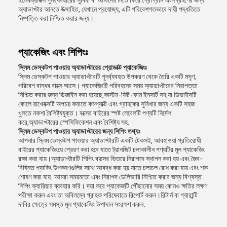
ইলেকট্রনিক্স পুনর্ব্যবহারের সুবিধা বা আমাদের নিতে ফিরে প্রোগ্রাম অংশগ্রহণের জন্য
অ্যাডাপ্টার আনতে উত্সাহিত, যেখানে প্রযোজ্য, এটি পরিবেশগতভাবে দায়ী পদ্ধতিতে
নিষ্পত্তি করা নিশ্চিত করার জন্য।
প্যাকেজিং এবং শিপিংঃ
স্লিম ডেস্কটপ পাওয়ার অ্যাডাপ্টারের প্রোডাক্ট প্যাকেজিংঃ
স্লিম ডেস্কটপ পাওয়ার অ্যাডাপ্টারটি পুনর্ব্যবহৃত উপকরণ থেকে তৈরি একটি মসৃণ,
পরিবেশ বান্ধব বাক্সে আসে। প্যাকেজিংটি পরিবহনের সময় অ্যাডাপ্টারের নিরাপত্তা
নিশ্চিত করার জন্য ডিজাইন করা হয়েছে,কাস্টম-ফিট ফোম ইনসার্ট সহ যা ডিভাইসটি
কোলে রাখেবক্সটি অপচয় কমাতে কমপ্যাক্ট এবং গ্রাহকের সুবিধার জন্য একটি সহজ
খুলতে নকশা বৈশিষ্ট্যযুক্ত। বক্সের বাইরের স্পষ্ট লেবেলটি পণ্যটি নির্দেশ
করে,অ্যাডাপ্টারের স্পেসিফিকেশন এবং বৈশিষ্ট্য সহ.
স্লিম ডেস্কটপ পাওয়ার অ্যাডাপ্টারের জন্য শিপিং তথ্যঃ
আপনার স্লিম ডেস্কটপ পাওয়ার অ্যাডাপ্টারটি একটি টেকসই, আবহাওয়া প্রতিরোধী
বাইরের প্যাকেজিংয়ে প্রেরণ করা হবে যাতে ট্রানজিট চলাকালীন পণ্যটির মূল প্যাকেজিং
রক্ষা করা যায়।অ্যাডাপ্টারটি শিপিং বাক্সের ভিতরে নিরাপদে স্থাপন করা হয় এবং জৈব-
বিঘ্নিত প্যাকিং উপকরণগুলির সাথে আবদ্ধ করা হয় যাতে চলাচল রোধ করা যায় এবং শক
শোষণ করা যায়. আমরা সময়মতো এবং নিরাপদ ডেলিভারি নিশ্চিত করার জন্য বিশ্বস্ত
শিপিং ক্যারিয়ার ব্যবহার করি। দয়া করে প্যাকেজটি পৌঁছানোর সময় কোনও ক্ষতির লক্ষণ
পরীক্ষা করুন এবং তা অবিলম্বে গ্রাহক পরিষেবাতে রিপোর্ট করুন।রিটার্ন বা গ্যারান্টি
দাবির ক্ষেত্রে সমস্ত মূল প্যাকেজিং উপাদান সংরক্ষণ করুন.