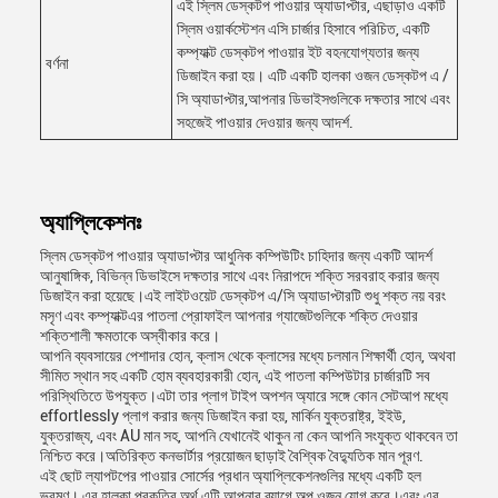
এই স্লিম ডেস্কটপ পাওয়ার অ্যাডাপ্টার, এছাড়াও একটি
স্লিম ওয়ার্কস্টেশন এসি চার্জার হিসাবে পরিচিত, একটি
কম্প্যাক্ট ডেস্কটপ পাওয়ার ইট বহনযোগ্যতার জন্য
বর্ণনা
ডিজাইন করা হয়। এটি একটি হালকা ওজন ডেস্কটপ এ /
সি অ্যাডাপ্টার,আপনার ডিভাইসগুলিকে দক্ষতার সাথে এবং
সহজেই পাওয়ার দেওয়ার জন্য আদর্শ.
অ্যাপ্লিকেশনঃ
স্লিম ডেস্কটপ পাওয়ার অ্যাডাপ্টার আধুনিক কম্পিউটিং চাহিদার জন্য একটি আদর্শ
আনুষাঙ্গিক, বিভিন্ন ডিভাইসে দক্ষতার সাথে এবং নিরাপদে শক্তি সরবরাহ করার জন্য
ডিজাইন করা হয়েছে।এই লাইটওয়েট ডেস্কটপ এ/সি অ্যাডাপ্টারটি শুধু শক্ত নয় বরং
মসৃণ এবং কম্প্যাক্টএর পাতলা প্রোফাইল আপনার গ্যাজেটগুলিকে শক্তি দেওয়ার
শক্তিশালী ক্ষমতাকে অস্বীকার করে।
আপনি ব্যবসায়ের পেশাদার হোন, ক্লাস থেকে ক্লাসের মধ্যে চলমান শিক্ষার্থী হোন, অথবা
সীমিত স্থান সহ একটি হোম ব্যবহারকারী হোন, এই পাতলা কম্পিউটার চার্জারটি সব
পরিস্থিতিতে উপযুক্ত।এটা তার প্লাগ টাইপ অপশন অ্যারে সঙ্গে কোন সেটআপ মধ্যে
effortlessly প্লাগ করার জন্য ডিজাইন করা হয়, মার্কিন যুক্তরাষ্ট্র, ইইউ,
যুক্তরাজ্য, এবং AU মান সহ, আপনি যেখানেই থাকুন না কেন আপনি সংযুক্ত থাকবেন তা
নিশ্চিত করে।অতিরিক্ত কনভার্টার প্রয়োজন ছাড়াই বৈশ্বিক বৈদ্যুতিক মান পূরণ.
এই ছোট ল্যাপটপের পাওয়ার সোর্সের প্রধান অ্যাপ্লিকেশনগুলির মধ্যে একটি হল
ভ্রমণ। এর হালকা প্রকৃতির অর্থ এটি আপনার ব্যাগে অল্প ওজন যোগ করে।এবং এর