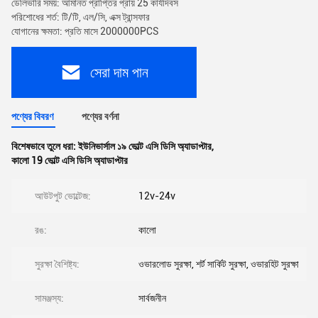
ডেলিভারি সময়: আমানত প্রাপ্তির প্রায় 25 কার্যদিবস
পরিশোধের শর্ত: টি/টি, এল/সি, এক্স ট্রান্সফার
যোগানের ক্ষমতা: প্রতি মাসে 2000000PCS
সেরা দাম পান
পণ্যের বিবরণ
পণ্যের বর্ণনা
বিশেষভাবে তুলে ধরা:
ইউনিভার্সাল ১৯ ভোল্ট এসি ডিসি অ্যাডাপ্টার
,
কালো 19 ভোল্ট এসি ডিসি অ্যাডাপ্টার
আউটপুট ভোল্টেজ:
12v-24v
রঙ:
কালো
সুরক্ষা বৈশিষ্ট্য:
ওভারলোড সুরক্ষা, শর্ট সার্কিট সুরক্ষা, ওভারহিট সুরক্ষা
সামঞ্জস্য:
সার্বজনীন