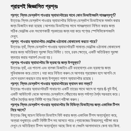
প্রায়শই জিজ্ঞাসিত প্রশ্নঃ
প্রশ্ন: স্লিম ডেস্কটপ পাওয়ার অ্যাডাপ্টারের সাথে কোন ডিভাইসগুলি সামঞ্জস্যপূর্ণ?
উত্তরঃ স্লিম ডেস্কটপ পাওয়ার অ্যাডাপ্টার বিভিন্ন ডেস্কটপ ডিভাইসকে সমর্থন করার
জন্য ডিজাইন করা হয়েছে।আপনার ডিভাইসের সাথে সামঞ্জস্যতা নিশ্চিত করার জন্য
সঠিক ভোল্টেজ এবং সংযোগকারী প্রকারের জন্য দয়া করে পণ্যের স্পেসিফিকেশনগুলি
দেখুন.
প্রশ্ন: পাওয়ার অ্যাডাপ্টার ভোল্টেজ ওঠানামা মোকাবেলা করতে পারে?
উত্তরঃ হ্যাঁ, স্লিম ডেস্কটপ পাওয়ার অ্যাডাপ্টারটি সামান্য ভোল্টেজ ওঠানামা মোকাবেলা
করার জন্য অতিরিক্ত সুরক্ষা দিয়ে নির্মিত। তবে, চরম ক্ষেত্রে, একটি অতিরিক্ত সুরক্ষা
ব্যবহার করার পরামর্শ দেওয়া হয়।
প্রশ্নঃ পাওয়ার অ্যাডাপ্টার কি ভ্রমণের জন্য উপযুক্ত?
উত্তরঃ হ্যাঁ, এর পাতলা এবং হালকা ডিজাইন এটি বহনযোগ্য এবং ভ্রমণের জন্য
সুবিধাজনক করে তোলে। দয়া করে নিশ্চিত করুন যে আপনার প্রয়োজন হলে আপনি যে
দেশে ভ্রমণ করছেন তার জন্য উপযুক্ত প্লাগ অ্যাডাপ্টার রয়েছে।
প্রশ্ন: স্লিম ডেস্কটপ পাওয়ার অ্যাডাপ্টারের ক্যাবল কত লম্বা?
উত্তরঃ পাওয়ার অ্যাডাপ্টারটি সাধারণত একটি তারের সাথে আসে যা প্রায় 6 ফুট দীর্ঘ,
একটি আউটলেট থেকে আপনার ডেস্কটপে পৌঁছানোর জন্য পর্যাপ্ত দৈর্ঘ্য সরবরাহ করে।
সঠিক দৈর্ঘ্যের জন্য নির্দিষ্ট পণ্যের বিবরণ পরীক্ষা করুন।
প্রশ্নঃ স্লিম ডেস্কটপ পাওয়ার অ্যাডাপ্টার কি বিভিন্ন ডিভাইসের জন্য একাধিক টিপস
নিয়ে আসে?
উত্তরঃ কিছু মডেল বিভিন্ন ডিভাইস ফিট করার জন্য একাধিক টিপস অন্তর্ভুক্ত করে,
অন্যরা শুধুমাত্র একটি নির্দিষ্ট টিপ সহ আসতে পারে।প্যাকেজের বিষয়বস্তু পরীক্ষা করে
দেখুন যে অতিরিক্ত টিপস অন্তর্ভুক্ত আছে কিনা বা সেগুলি আলাদাভাবে কেনা যায় কিনা.