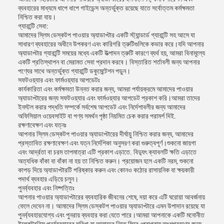
ব্যবহারের মাধ্যমে ধাপে ধাপে গাইডেন্স অন্তর্ভুক্ত রয়েছে যাতে সর্বোত্তম কর্মক্ষমতা
নিশ্চিত করা যায়।
গ্যারান্টি সেবা:
আমাদের স্লিম ডেস্কটপ পাওয়ার অ্যাডাপ্টার একটি স্ট্যান্ডার্ড গ্যারান্টি সহ আসে যা
সাধারণ ব্যবহারের অধীনে উপকরণ এবং কারিগরি ত্রুটিগুলিকে কভার করে।যদি আপনার
অ্যাডাপ্টার গ্যারান্টি সময়ের মধ্যে একটি উত্পাদন ত্রুটি কারণে ব্যর্থ হয়, আমরা বিনামূল্যে
একটি প্রতিস্থাপন বা মেরামত সেবা প্রদান করবে। বিস্তারিত শর্তাবলী জন্য আপনার
পণ্যের সাথে অন্তর্ভুক্ত গ্যারান্টি ডকুমেন্টেশন পড়ুন।
সফটওয়্যার এবং ফার্মওয়্যার আপডেটঃ
কার্যকারিতা এবং কর্মক্ষমতা উন্নত করার জন্য, আমরা পর্যায়ক্রমে আমাদের পাওয়ার
অ্যাডাপ্টারের জন্য সফটওয়্যার এবং ফার্মওয়্যার আপডেট প্রকাশ করি।আমরা তাদের
ইনস্টল করার পদ্ধতি সম্পর্কে সর্বশেষ আপডেট এবং নির্দেশাবলীর জন্য আমাদের
অফিসিয়াল ওয়েবসাইট বা পণ্য সমর্থন পৃষ্ঠা নিয়মিত চেক করার পরামর্শ দিই.
রক্ষণাবেক্ষণ এবং যত্নঃ
আপনার স্লিম ডেস্কটপ পাওয়ার অ্যাডাপ্টারের দীর্ঘায়ু নিশ্চিত করার জন্য, আমাদের
প্রস্তাবিত রক্ষণাবেক্ষণ এবং যত্ন নির্দেশিকা অনুসরণ করা গুরুত্বপূর্ণ।শুকনো জায়গা
এবং আর্দ্রতা বা চরম তাপমাত্রা এটি প্রকাশ এড়াতে. বিদ্যুৎ ক্যাবলটি ক্ষতি এড়াতে
অত্যধিক বাঁকা বা বাঁকা না হয় তা নিশ্চিত করুন। প্রয়োজন হলে একটি নরম, শুকনো
কাপড় দিয়ে অ্যাডাপ্টারটি পরিষ্কার করুন এবং কোনও কঠোর রাসায়নিক বা ক্ষয়কারী
পদার্থ ব্যবহার এড়িয়ে চলুন।
পুনর্ব্যবহার এবং নিষ্পত্তিঃ
আপনার পাওয়ার অ্যাডাপ্টারের ব্যবহারিক জীবনের শেষে, দয়া করে এটি ঘরোয়া আবর্জনায়
ফেলে দেবেন না। আমাদের স্লিম ডেস্কটপ পাওয়ার অ্যাডাপ্টারে এমন উপাদান রয়েছে যা
পুনর্ব্যবহারযোগ্য এবং পুনরায় ব্যবহার করা যেতে পারে।আমরা আপনাকে একটি মনোনীত