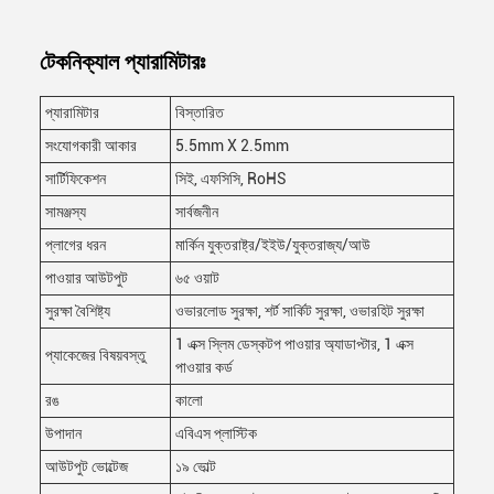
টেকনিক্যাল প্যারামিটারঃ
প্যারামিটার
বিস্তারিত
সংযোগকারী আকার
5.5mm X 2.5mm
সার্টিফিকেশন
সিই, এফসিসি, RoHS
সামঞ্জস্য
সার্বজনীন
প্লাগের ধরন
মার্কিন যুক্তরাষ্ট্র/ইইউ/যুক্তরাজ্য/আউ
পাওয়ার আউটপুট
৬৫ ওয়াট
সুরক্ষা বৈশিষ্ট্য
ওভারলোড সুরক্ষা, শর্ট সার্কিট সুরক্ষা, ওভারহিট সুরক্ষা
1 এক্স স্লিম ডেস্কটপ পাওয়ার অ্যাডাপ্টার, 1 এক্স
প্যাকেজের বিষয়বস্তু
পাওয়ার কর্ড
রঙ
কালো
উপাদান
এবিএস প্লাস্টিক
আউটপুট ভোল্টেজ
১৯ ভোল্ট