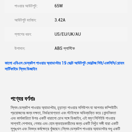
পাওয়ার আউটপুট:
65W
আউটপুট বর্তমান:
3.42A
প্লাগের ধরন:
US/EU/UK/AU
উপাদান:
ABS প্লাস্টিক
কালো এবিএস ডেস্কটপ পাওয়ার অ্যাডাপ্টার 19 ভোল্ট আউটপুট ভোল্টেজ সিই/এফসিসি/রোহস
সার্টিফাইড স্লিম ডিজাইন
পণ্যের বর্ণনাঃ
স্লিম ডেস্কটপ পাওয়ার অ্যাডাপ্টার, চূড়ান্ত পাওয়ার সলিউশন যা আপনার কম্পিউটিং
প্রয়োজনের জন্য দক্ষতা, নির্ভরযোগ্যতা এবং স্টাইলকে অভিব্যক্তি করে।নান্দনিকতা
এবং কার্যকারিতা উপর একটি ধারালো চোখ সঙ্গে ডিজাইন, এই মসৃণ সিপিইউ পাওয়ার
সাপ্লাই পেশাদার, গেমার এবং হোম ব্যবহারকারীদের জন্য একটি নিখুঁত সঙ্গী যারা একটি
সুশৃঙ্খল এবং বিশুদ্ধ কর্মক্ষেত্র খুঁজছেন।স্লিম ডেস্কটপ পাওয়ার অ্যাডাপ্টার শুধু একটি