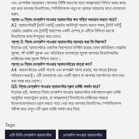
এবং এম্পের্যাজ প্রয়োজন।আপনার নির্দিষ্ট মডেলের সাথে সামঞ্জস্যতা নিশ্চিত করার জন্য
দয়া করে আপনার ডিভাইসের স্পেসিফিকেশন পড়ুন বা গ্রাহক সহায়তার সাথে যোগাযোগ
করুন.
প্রশ্ন ২ঃ স্লিম ডেস্কটপ পাওয়ার অ্যাডাপ্টার কত শক্তি সরবরাহ করতে পারে?
A2: অ্যাডাপ্টারটি [ভর্তি ওয়াট] ওয়াটের আউটপুট প্রদান করতে সক্ষম, [ভর্তি ভর্তি]
ভোল্টের ভোল্টেজ এবং [ভর্তি] অ্যাম্পের একটি এম্পের,যা এটিকে বিভিন্ন ধরণের
ডিভাইসের জন্য উপযুক্ত করে তোলে.
প্রশ্ন 3: স্লিম ডেস্কটপ পাওয়ার অ্যাডাপ্টার ব্যবহার করা কি নিরাপদ?
উত্তরঃ হ্যাঁ, অ্যাডাপ্টারে একাধিক নিরাপত্তা বৈশিষ্ট্য রয়েছে যেমন অতিরিক্ত ভোল্টেজ
সুরক্ষা, শর্ট সার্কিট সুরক্ষা এবং অতিরিক্ত তাপমাত্রা সুরক্ষা আপনার ডিভাইসগুলির
চার্জিংয়ের সময় সুরক্ষা নিশ্চিত করতে।
প্রশ্ন ৪ঃ স্লিম ডেস্কটপ পাওয়ার অ্যাডাপ্টারের মাত্রা কত?
A4: অ্যাডাপ্টারের একটি পাতলা এবং কম্প্যাক্ট নকশা রয়েছে, যার মাত্রা [মাত্রা
সন্নিবেশ করান]। এটি বহনযোগ্য এবং একটি ব্যাগে বা আপনার ল্যাপটপের পাশে বহন
করা সহজ করে তোলে।
Q5: স্লিম ডেস্কটপ পাওয়ার অ্যাডাপ্টার দ্রুত চার্জিং সমর্থন করে?
উত্তরঃ হ্যাঁ, আমাদের স্লিম ডেস্কটপ পাওয়ার অ্যাডাপ্টারে সর্বশেষতম দ্রুত চার্জিং
প্রযুক্তি অন্তর্ভুক্ত রয়েছে, যা সামঞ্জস্যপূর্ণ ডিভাইসের চার্জিংয়ের সময়কে
উল্লেখযোগ্যভাবে হ্রাস করতে পারে।দয়া করে আপনার ডিভাইসের স্পেসিফিকেশন
পরীক্ষা করে দেখুন এটি দ্রুত চার্জিং সমর্থন করে কিনা.
Tags:
এসি ডিসি ডেস্কটপ অ্যাডাপ্টার
ডেস্কটপ পাওয়ার অ্যাডাপ্টার