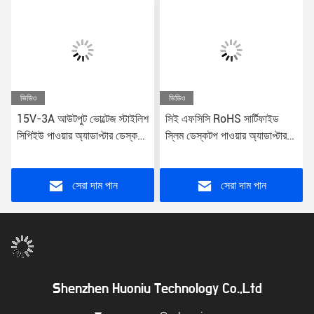
ভিডিও
ভিডিও
15V-3A আউটপুট ভোল্টেজ স্টাইলিশ
সিই এফসিসি RoHS সার্টিফাইড
সিপিইউ পাওয়ার অ্যাডাপ্টার ডেস্কটপ
স্লিম ডেস্কটপ পাওয়ার অ্যাডাপ্টার
কম্পিউটারের জন্য স্ট্রিমলাইনড
ইউনিভার্সাল প্লাগ টাইপ 65W 24V
টাওয়ার পাওয়ার প্লাগ
আউটপুট
সেরা দাম পান
সেরা দাম পান
Shenzhen Huoniu Technology Co.,Ltd