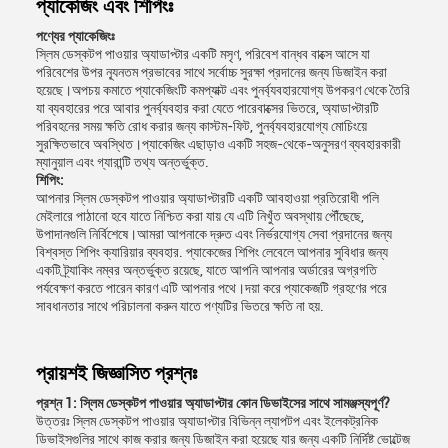
প্যাকেজিং এবং শিপিংঃ
পণ্যের প্যাকেজিংঃ
স্লিম ডেস্কটপ পাওয়ার অ্যাডাপ্টার একটি মসৃণ, পরিবেশ বান্ধব বাক্সে আসে যা
পরিবেশের উপর ন্যূনতম প্রভাবের সাথে সর্বোচ্চ সুরক্ষা প্রদানের জন্য ডিজাইন করা
হয়েছে।অপচয় কমাতে প্যাকেজিংটি কমপ্যাক্ট এবং পুনর্ব্যবহারযোগ্য উপকরণ থেকে তৈরি
যা ব্যবহারের পরে আবার পুনর্ব্যবহার করা যেতে পারেবাক্সের ভিতরে, অ্যাডাপ্টারটি
পরিবহনের সময় ক্ষতি রোধ করার জন্য কাস্টম-ফিট, পুনর্ব্যবহারযোগ্য মোচিংয়ে
সুরক্ষিতভাবে অবস্থিত।প্যাকেজিং এছাড়াও একটি সহজ-থেকে-অনুসরণ ব্যবহারকারী
ম্যানুয়াল এবং গ্যারান্টি তথ্য অন্তর্ভুক্ত.
শিপিং:
আপনার স্লিম ডেস্কটপ পাওয়ার অ্যাডাপ্টারটি একটি আবহাওয়া প্রতিরোধী পলি
মেইলারে পাঠানো হবে যাতে নিশ্চিত করা যায় যে এটি নিখুঁত অবস্থায় পৌঁছেছে,
উপাদানগুলি নির্বিশেষে।আমরা আপনাকে দ্রুত এবং নির্ভরযোগ্য সেবা প্রদানের জন্য
বিশ্বস্ত শিপিং ক্যারিয়ার ব্যবহার. প্যাকেজের শিপিং লেবেলে আপনার সুবিধার জন্য
একটি ট্র্যাকিং নম্বর অন্তর্ভুক্ত রয়েছে, যাতে আপনি আপনার অর্ডারের অগ্রগতি
পর্যবেক্ষণ করতে পারেন কারণ এটি আপনার পথে।দয়া করে প্যাকেজটি গ্রহণের পরে
সাবধানতার সাথে পরিচালনা করুন যাতে পণ্যটির ভিতরে ক্ষতি না হয়.
প্রায়শই জিজ্ঞাসিত প্রশ্নঃ
প্রশ্ন 1: স্লিম ডেস্কটপ পাওয়ার অ্যাডাপ্টার কোন ডিভাইসের সাথে সামঞ্জস্যপূর্ণ?
উত্তরঃ স্লিম ডেস্কটপ পাওয়ার অ্যাডাপ্টার বিভিন্ন ল্যাপটপ এবং ইলেকট্রনিক
ডিভাইসগুলির সাথে কাজ করার জন্য ডিজাইন করা হয়েছে যার জন্য একটি নির্দিষ্ট ভোল্টেজ