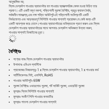
আনুষাঙ্গিক নয়;
স্লিম ডেস্কটপ পাওয়ার অ্যাডাপ্টার হল পাওয়ার অ্যাক্সেসরিজ কেমন হওয়া উচিত তার
প্রমাণ। এটি একটি মসৃণ নকশা, শক্তিশালী সুরক্ষা বৈশিষ্ট্য, প্রচুর ক্যাবল দৈর্ঘ্য,
সর্বজনীন সামঞ্জস্য,এবং দক্ষ শক্তি আউটপুটএই শক্তিশালী সংমিশ্রণটি একটি
নির্ভরযোগ্য এবং আড়ম্বরপূর্ণ সিপিইউ পাওয়ার সাপ্লাই প্রয়োজন যে কেউ জন্য এটি
একটি আবশ্যক করে তোলে।পাওয়ার অ্যাডাপ্টারের ভবিষ্যতকে গ্রহণ করুন এবং স্লিম
ডেস্কটপ পাওয়ার অ্যাডাপ্টারের সাথে আপনার ডেস্কটপ অভিজ্ঞতা উন্নত করুন,
পাওয়ার সাপ্লাই ডিজাইনের চূড়া।
বৈশিষ্ট্যঃ
পণ্যের নামঃ স্লিম ডেস্কটপ পাওয়ার অ্যাডাপ্টার
উপাদানঃ এবিএস প্লাস্টিক
প্যাকেজের বিষয়বস্তুঃ 1 x স্লিম ডেস্কটপ পাওয়ার অ্যাডাপ্টার, 1 x পাওয়ার কর্ড
সার্টিফিকেশনঃ সিই, এফসিসি, RoHS
পাওয়ার আউটপুটঃ 65W
সুরক্ষা বৈশিষ্ট্যঃ ওভারলোড সুরক্ষা, শর্ট সার্কিট সুরক্ষা, ওভারহিট সুরক্ষা
মূলশব্দঃ স্লিম সিপিইউ পাওয়ার সাপ্লাই
মূলশব্দঃ সংকীর্ণ পিসি পাওয়ার কনভার্টার
মূলশব্দঃ পাতলা ডেস্কটপ পাওয়ার সাপ্লাই