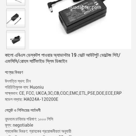
কালো এবিএস ডেস্কটপ পাওয়ার অ্যাডাপ্টার 19 ভোল্ট আউটপুট ভোল্টেজ সিই/
এফসিসি/রোহস সার্টিফাইড স্লিম ডিজাইন
পণ্যের বিবরণ
উৎপত্তি স্থল: চীন
পরিচিতিমুলক নাম: Huoniu
সাক্ষ্যদান: CE, FCC, UKCA,3C,CB,CQC,EMC,ETL,PSE,DOE,ECE,ERP
মডেল নম্বার: HA024A-120200E
পেমেন্ট ও শিপিংয়ের শর্তাবলী
ন্যূনতম চাহিদার পরিমাণ: ১০০০ পিসি
মূল্য: negotiable
প্যাকেজিং বিবরণ: গ্রাহকের প্রয়োজনীয়তা অনুযায়ী