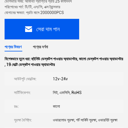
ডেলিভারি সময়: আমানত প্রাপ্তির প্রায় 25 কার্যদিবস
পরিশোধের শর্ত: টি/টি, এল/সি, এক্স ট্রান্সফার
যোগানের ক্ষমতা: প্রতি মাসে 2000000PCS
সেরা দাম পান
পণ্যের বিবরণ
পণ্যের বর্ণনা
বিশেষভাবে তুলে ধরা:
হুইনিউ ডেস্কটপ পাওয়ার অ্যাডাপ্টার
,
কালো ডেস্কটপ পাওয়ার অ্যাডাপ্টার
,
19 ভোল্ট ডেস্কটপ পাওয়ার অ্যাডাপ্টার
আউটপুট ভোল্টেজ:
12v-24v
সার্টিফিকেশন:
সিই, এফসিসি, RoHS
রঙ:
কালো
সুরক্ষা বৈশিষ্ট্য:
ওভারলোড সুরক্ষা, শর্ট সার্কিট সুরক্ষা, ওভারহিট সুরক্ষা