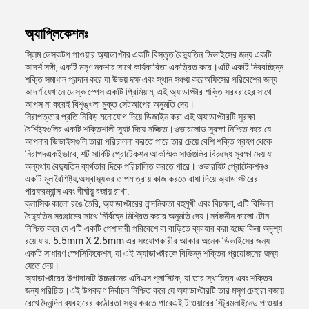
অ্যাপ্লিকেশনঃ
স্লিম ডেস্কটপ পাওয়ার অ্যাডাপ্টার একটি বিস্তৃত বৈদ্যুতিন ডিভাইসের জন্য একটি
আদর্শ সঙ্গী, একটি মসৃণ নকশার সাথে কার্যকারিতা একত্রিত করে।এটি একটি নিরবচ্ছিন্ন
শক্তি সমাধান প্রদান করে যা উভয় দক্ষ এবং স্থান সঞ্চয় করেঅফিসের পরিবেশের জন্য
আদর্শ যেখানে ডেস্ক স্পেস একটি প্রিমিয়াম, এই অ্যাডাপ্টার শক্তি সরবরাহের সাথে
আপস না করেই বিশৃঙ্খলা মুক্ত সেটআপের অনুমতি দেয়।
নিরাপত্তার প্রতি নিবিড় মনোযোগ দিয়ে ডিজাইন করা এই অ্যাডাপ্টারটি সুরক্ষা
বৈশিষ্ট্যগুলির একটি শক্তিশালী স্যুট দিয়ে সজ্জিত।ওভারলোড সুরক্ষা নিশ্চিত করে যে
আপনার ডিভাইসগুলি তারা পরিচালনা করতে পারে তার চেয়ে বেশি শক্তি গ্রহণ থেকে
নিরাপদএকইভাবে, শর্ট সার্কিট প্রোটেকশন আকস্মিক সার্জগুলির বিরুদ্ধে সুরক্ষা দেয় যা
অন্যথায় বৈদ্যুতিন ব্যর্থতার দিকে পরিচালিত করতে পারে। ওভারহিট প্রোটেকশনও
একটি মূল বৈশিষ্ট্য,অস্বাস্থ্যকর তাপমাত্রায় কাজ করতে বাধা দিয়ে অ্যাডাপ্টারের
পারফরম্যান্স এবং দীর্ঘায়ু বজায় রাখা.
ক্লাসিক কালো রঙে তৈরি, অ্যাডাপ্টারের নান্দনিকতা বহুমুখী এবং বিচক্ষণ, এটি বিভিন্ন
বৈদ্যুতিন সরঞ্জামের সাথে নির্বিঘ্নে মিশ্রিত করার অনুমতি দেয়।সর্বজনীন কালো টোন
নিশ্চিত করে যে এটি একটি পেশাদারী পরিবেশে বা বাড়িতে ব্যবহার করা হচ্ছে কিনা অদৃশ্য
রয়ে যায়. 5.5mm X 2.5mm এর সংযোগকারীর আকার অনেক ডিভাইসের জন্য
একটি সাধারণ স্পেসিফিকেশন, যা এই অ্যাডাপ্টারকে বিভিন্ন শক্তির প্রয়োজনের জন্য
যেতে দেয়।
অ্যাডাপ্টারের উপাদানটি উচ্চমানের এবিএস প্লাস্টিক, যা তার স্থায়িত্ব এবং শক্তির
জন্য পরিচিত।এই উপকরণ নির্বাচন নিশ্চিত করে যে অ্যাডাপ্টারটি তার মসৃণ চেহারা বজায়
রেখে দৈনন্দিন ব্যবহারের কঠোরতা সহ্য করতে পারেএই টাওয়ারের স্ট্রিমলাইনেড পাওয়ার