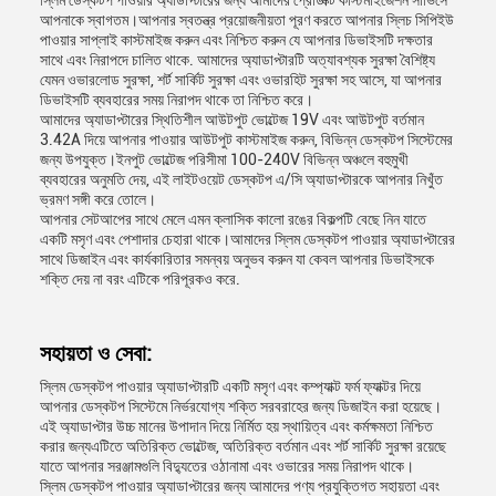
স্লিম ডেস্কটপ পাওয়ার অ্যাডাপ্টারের জন্য আমাদের প্রোডাক্ট কাস্টমাইজেশন সার্ভিসে
আপনাকে স্বাগতম।আপনার স্বতন্ত্র প্রয়োজনীয়তা পূরণ করতে আপনার স্লিচ সিপিইউ
পাওয়ার সাপ্লাই কাস্টমাইজ করুন এবং নিশ্চিত করুন যে আপনার ডিভাইসটি দক্ষতার
সাথে এবং নিরাপদে চালিত থাকে. আমাদের অ্যাডাপ্টারটি অত্যাবশ্যক সুরক্ষা বৈশিষ্ট্য
যেমন ওভারলোড সুরক্ষা, শর্ট সার্কিট সুরক্ষা এবং ওভারহিট সুরক্ষা সহ আসে, যা আপনার
ডিভাইসটি ব্যবহারের সময় নিরাপদ থাকে তা নিশ্চিত করে।
আমাদের অ্যাডাপ্টারের স্থিতিশীল আউটপুট ভোল্টেজ 19V এবং আউটপুট বর্তমান
3.42A দিয়ে আপনার পাওয়ার আউটপুট কাস্টমাইজ করুন, বিভিন্ন ডেস্কটপ সিস্টেমের
জন্য উপযুক্ত।ইনপুট ভোল্টেজ পরিসীমা 100-240V বিভিন্ন অঞ্চলে বহুমুখী
ব্যবহারের অনুমতি দেয়, এই লাইটওয়েট ডেস্কটপ এ/সি অ্যাডাপ্টারকে আপনার নিখুঁত
ভ্রমণ সঙ্গী করে তোলে।
আপনার সেটআপের সাথে মেলে এমন ক্লাসিক কালো রঙের বিকল্পটি বেছে নিন যাতে
একটি মসৃণ এবং পেশাদার চেহারা থাকে।আমাদের স্লিম ডেস্কটপ পাওয়ার অ্যাডাপ্টারের
সাথে ডিজাইন এবং কার্যকারিতার সমন্বয় অনুভব করুন যা কেবল আপনার ডিভাইসকে
শক্তি দেয় না বরং এটিকে পরিপূরকও করে.
সহায়তা ও সেবা:
স্লিম ডেস্কটপ পাওয়ার অ্যাডাপ্টারটি একটি মসৃণ এবং কম্প্যাক্ট ফর্ম ফ্যাক্টর দিয়ে
আপনার ডেস্কটপ সিস্টেমে নির্ভরযোগ্য শক্তি সরবরাহের জন্য ডিজাইন করা হয়েছে।
এই অ্যাডাপ্টার উচ্চ মানের উপাদান দিয়ে নির্মিত হয় স্থায়িত্ব এবং কর্মক্ষমতা নিশ্চিত
করার জন্যএটিতে অতিরিক্ত ভোল্টেজ, অতিরিক্ত বর্তমান এবং শর্ট সার্কিট সুরক্ষা রয়েছে
যাতে আপনার সরঞ্জামগুলি বিদ্যুতের ওঠানামা এবং ওভারের সময় নিরাপদ থাকে।
স্লিম ডেস্কটপ পাওয়ার অ্যাডাপ্টারের জন্য আমাদের পণ্য প্রযুক্তিগত সহায়তা এবং