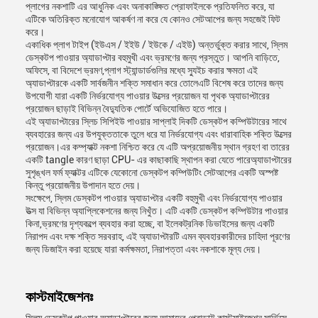
প্লাগের নকশাটি এর আধুনিক এবং অনাকাঙ্ক্ষিত প্রোফাইলকে প্রতিফলিত করে, যা
এটিকে অতিরিক্ত মনোযোগ আকর্ষণ না করে যে কোনও সেটআপের জন্য সহজেই ফিট
করে।
একাধিক প্লাগ টাইপ (ইউএস / ইইউ / ইউকে / এইউ) অন্তর্ভুক্ত করার সাথে, স্লিম
ডেস্কটপ পাওয়ার অ্যাডাপ্টার বহুমুখী এবং ভ্রমণের জন্য প্রস্তুত। আপনি বাড়িতে,
অফিসে, বা বিদেশে ভ্রমণ,প্লাগ স্ট্যান্ডার্ডগুলির মধ্যে স্যুইচ করার ক্ষমতা এই
অ্যাডাপ্টারকে একটি সার্বজনীন শক্তি সমাধান করে তোলেএটি বিশেষ করে তাদের জন্য
উপযোগী যারা একটি নির্ভরযোগ্য পাওয়ার উত্সের প্রয়োজন যা পৃথক অ্যাডাপ্টারের
প্রয়োজন ছাড়াই বিভিন্ন বৈদ্যুতিক পোর্টে অভিযোজিত হতে পারে।
এই অ্যাডাপ্টারের স্লিচ সিপিইউ পাওয়ার সাপ্লাই দিকটি ডেস্কটপ কম্পিউটারের সাথে
ব্যবহারের জন্য এর উপযুক্ততাকে তুলে ধরে যা নির্ভরযোগ্য এবং ধারাবাহিক শক্তি উত্সের
প্রয়োজন।এর কম্প্যাক্ট নকশা নিশ্চিত করে যে এটি অপ্রয়োজনীয় স্থান গ্রহণ বা তারের
একটি tangle কারণ ছাড়া CPU- এর কাছাকাছি স্থাপন করা যেতে পারেঅ্যাডাপ্টারের
সুশৃঙ্খল ফর্ম ফ্যাক্টর এটিকে যেকোনো ডেস্কটপ কম্পিউটিং সেটআপের একটি অস্পষ্ট
কিন্তু প্রয়োজনীয় উপাদান হতে দেয়।
সংক্ষেপে, স্লিম ডেস্কটপ পাওয়ার অ্যাডাপ্টার একটি বহুমুখী এবং নির্ভরযোগ্য পাওয়ার
উত্স যা বিভিন্ন অ্যাপ্লিকেশনের জন্য নিখুঁত। এটি একটি ডেস্কটপ কম্পিউটার পাওয়ার
কিনা,ভ্রমণের দৃশ্যকল্পে ব্যবহার করা হচ্ছে, বা ইলেকট্রনিক ডিভাইসের জন্য একটি
নিরাপদ এবং দক্ষ শক্তি সরবরাহ, এই অ্যাডাপ্টারটি এমন ব্যবহারকারীদের চাহিদা পূরণের
জন্য ডিজাইন করা হয়েছে যারা কর্মক্ষমতা, নিরাপত্তা এবং নকশাকে মূল্য দেয়।
কাস্টমাইজেশনঃ