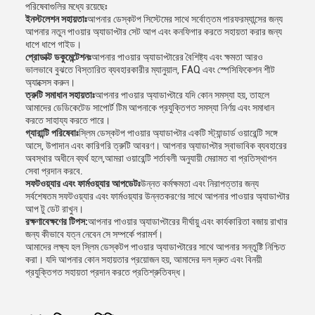
পরিষেবাগুলির মধ্যে রয়েছেঃ
ইনস্টলেশন সহায়তাঃ
আপনার ডেস্কটপ সিস্টেমের সাথে সর্বোত্তম পারফরম্যান্সের জন্য
আপনার নতুন পাওয়ার অ্যাডাপ্টার সেট আপ এবং কনফিগার করতে সহায়তা করার জন্য
ধাপে ধাপে গাইড।
প্রোডাক্ট ডকুমেন্টেশনঃ
আপনার পাওয়ার অ্যাডাপ্টারের বৈশিষ্ট্য এবং ক্ষমতা আরও
ভালভাবে বুঝতে বিস্তারিত ব্যবহারকারীর ম্যানুয়াল, FAQ এবং স্পেসিফিকেশন শীট
অ্যাক্সেস করুন।
ত্রুটি সমাধান সহায়তাঃ
আপনার পাওয়ার অ্যাডাপ্টারে যদি কোন সমস্যা হয়, তাহলে
আমাদের ডেডিকেটেড সাপোর্ট টিম আপনাকে প্রযুক্তিগত সমস্যা নির্ণয় এবং সমাধান
করতে সাহায্য করতে পারে।
গ্যারান্টি পরিষেবাঃ
স্লিম ডেস্কটপ পাওয়ার অ্যাডাপ্টার একটি স্ট্যান্ডার্ড ওয়ারেন্টি সঙ্গে
আসে, উপাদান এবং কারিগরি ত্রুটি আবরণ। আপনার অ্যাডাপ্টার স্বাভাবিক ব্যবহারের
অবস্থার অধীনে ব্যর্থ হলে,আমরা ওয়ারেন্টি শর্তাবলী অনুযায়ী মেরামত বা প্রতিস্থাপন
সেবা প্রদান করবে.
সফটওয়্যার এবং ফার্মওয়্যার আপডেটঃ
উন্নত কর্মক্ষমতা এবং নিরাপত্তার জন্য
সর্বশেষতম সফটওয়্যার এবং ফার্মওয়্যার উন্নতকরণের সাথে আপনার পাওয়ার অ্যাডাপ্টার
আপ টু ডেট রাখুন।
রক্ষণাবেক্ষণের টিপস:
আপনার পাওয়ার অ্যাডাপ্টারের দীর্ঘায়ু এবং কার্যকারিতা বজায় রাখার
জন্য কীভাবে যত্ন নেবেন সে সম্পর্কে পরামর্শ।
আমাদের লক্ষ্য হল স্লিম ডেস্কটপ পাওয়ার অ্যাডাপ্টারের সাথে আপনার সন্তুষ্টি নিশ্চিত
করা। যদি আপনার কোন সহায়তার প্রয়োজন হয়, আমাদের দল দ্রুত এবং বিনয়ী
প্রযুক্তিগত সহায়তা প্রদান করতে প্রতিশ্রুতিবদ্ধ।