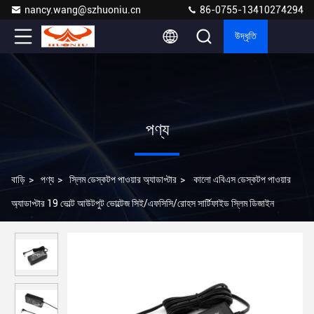
nancy.wang@szhuoniu.cn
86-0755-13410274294
উদ্ধৃতি
পণ্য
বাড়ি
>
পণ্য
>
স্লিম ডেস্কটপ পাওয়ার অ্যাডাপ্টার
>
কালো এবিএস ডেস্কটপ পাওয়ার
অ্যাডাপ্টার 19 ভোল্ট আউটপুট ভোল্টেজ সিই/এফসিসি/রোহস সার্টিফাইড স্লিম ডিজাইন