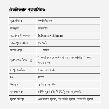
টেকনিক্যাল প্যারামিটারঃ
প্যারামিটার
স্পেসিফিকেশন
সামঞ্জস্য
সার্বজনীন
সংযোগকারী আকার
5.5mm X 2.5mm
আউটপুট ভোল্টেজ
১৯ ভোল্ট
তারের দৈর্ঘ্য
1.৫ মিটার
1 এক্স স্লিম ডেস্কটপ পাওয়ার অ্যাডাপ্টার, 1 এক্স
প্যাকেজের বিষয়বস্তু
পাওয়ার কর্ড
ইনপুট ভোল্টেজ
১০০-২৪০ ভোল্ট
রঙ
কালো
উপাদান
এবিএস প্লাস্টিক
প্লাগের ধরন
মার্কিন যুক্তরাষ্ট্র/ইইউ/যুক্তরাজ্য/আউ
সুরক্ষা বৈশিষ্ট্য
ওভারলোড সুরক্ষা, শর্ট সার্কিট সুরক্ষা, ওভারহিট সুরক্ষা