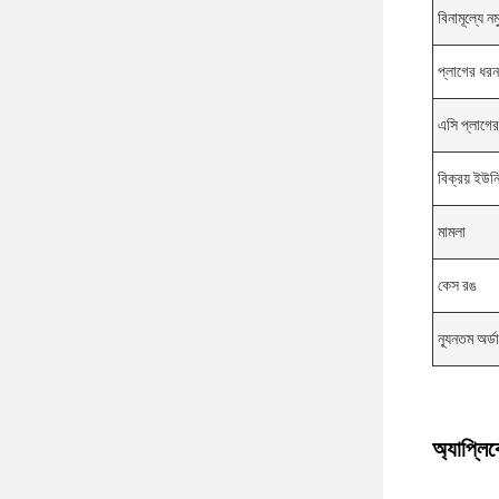
বিনামূল্যে নম
প্লাগের ধরন
এসি প্লাগে
বিক্রয় ইউন
মামলা
কেস রঙ
ন্যূনতম অর্ড
অ্যাপ্লি