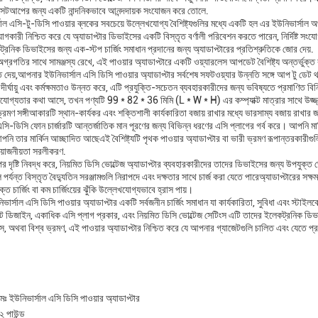
 সেটআপের জন্য একটি নান্দনিকভাবে আনন্দদায়ক সংযোজন করে তোলে.
াল এসি-টু-ডিসি পাওয়ার ব্লকের সবচেয়ে উল্লেখযোগ্য বৈশিষ্ট্যগুলির মধ্যে একটি হল এর ইউনিভার্স
োগকারী নিশ্চিত করে যে অ্যাডাপ্টার ডিভাইসের একটি বিস্তৃত বর্ণালী পরিবেশন করতে পারেন, নির্দিষ্ট সংযো
ট্রনিক ডিভাইসের জন্য এক-স্টপ চার্জিং সমাধান প্রদানের জন্য অ্যাডাপ্টারের প্রতিশ্রুতিকে জোর দেয়.
অগ্রগতির সাথে সামঞ্জস্য রেখে, এই পাওয়ার অ্যাডাপ্টারে একটি ওয়্যারলেস আপডেট বৈশিষ্ট্য অন্তর্ভুক্ত
 দেয়,আপনার ইউনিভার্সাল এসি ডিসি পাওয়ার অ্যাডাপ্টার সর্বশেষ সফটওয়্যার উন্নতি সঙ্গে আপ টু ডেট থ
 দীর্ঘায়ু এবং কর্মক্ষমতাও উন্নত করে, এটি প্রযুক্তি-সচেতন ব্যবহারকারীদের জন্য ভবিষ্যতে প্রমাণিত ব
োগ্যতার কথা আসে, তখন পণ্যটি 99 * 82 * 36 মিমি (L * W * H) এর কম্প্যাক্ট মাত্রার সাথে উজ্জ্বল
ভ্রমণ সঙ্গীআকারটি স্থান-কার্যকর এবং শক্তিশালী কার্যকারিতা বজায় রাখার মধ্যে ভারসাম্য বজায় রাখার
সি-ডিসি ফোন চার্জারটি আন্তর্জাতিক মান পূরণের জন্য বিভিন্ন ধরণের এসি প্লাগের গর্ব করে। আপনি মার্কি
আপনি তার মার্কিন আচ্ছাদিত আছেএই বৈশিষ্ট্যটি পৃথক পাওয়ার অ্যাডাপ্টার বা ভারী ভ্রমণ রূপান্তরকারীগ
্রয়োজনীয়তা সরলীকরণ.
পর দৃষ্টি নিবদ্ধ করে, নিয়মিত ডিসি ভোল্টেজ অ্যাডাপ্টার ব্যবহারকারীদের তাদের ডিভাইসের জন্য উপযুক্ত
পর্যন্ত বিস্তৃত বৈদ্যুতিন সরঞ্জামগুলি নিরাপদে এবং দক্ষতার সাথে চার্জ করা যেতে পারেঅ্যাডাপ্টারের 
ত চার্জিং বা কম চার্জিংয়ের ঝুঁকি উল্লেখযোগ্যভাবে হ্রাস পায়।
নিভার্সাল এসি ডিসি পাওয়ার অ্যাডাপ্টার একটি সর্বজনীন চার্জিং সমাধান যা কার্যকারিতা, সুবিধা এবং স
যাক্ট ডিজাইন, একাধিক এসি প্লাগ প্রকার, এবং নিয়মিত ডিসি ভোল্টেজ সেটিংস এটি তাদের ইলেকট্রনিক ডিভা
অথবা বিশ্ব ভ্রমণ, এই পাওয়ার অ্যাডাপ্টার নিশ্চিত করে যে আপনার গ্যাজেটগুলি চালিত এবং যেতে প্
ামঃ ইউনিভার্সাল এসি ডিসি পাওয়ার অ্যাডাপ্টার
 পাউন্ড