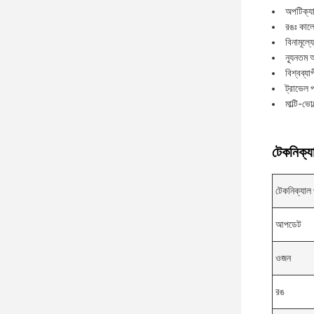
অপটিক্যা
রঙঃ কাল
বিনামূল্য
ন্যূনতম 
বিশ্বব্যা
ট্রাভেল প
মাল্টি-ভোল
টেকনিক্যা
টেকনিক্যাল 
আপডেট
ওজন
রঙ