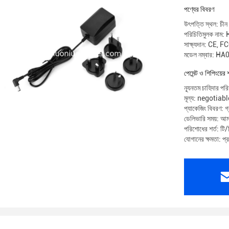
পণ্যের বিবরণ
উৎপত্তি স্থল: চীন
পরিচিতিমুলক নাম
সাক্ষ্যদান: C
মডেল নম্বার: 
পেমেন্ট ও শিপিংয়ের 
ন্যূনতম চাহিদার পর
মূল্য: negotiabl
প্যাকেজিং বিবরণ: গ্
ডেলিভারি সময়: আমা
পরিশোধের শর্ত: টি/
যোগানের ক্ষমতা: