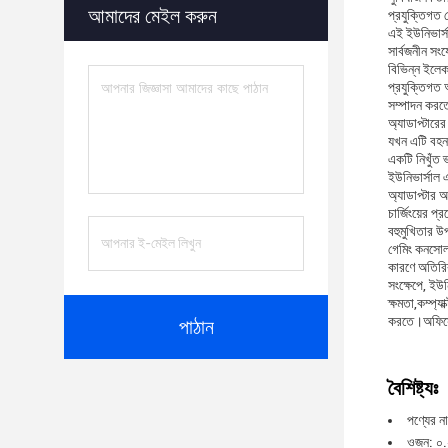
আমাদের মেইল ​​করুন
প্রযুক্তিগত
এই ইউনিভার্স
সার্বজনীন সংয
বিভিন্ন ইলেক
প্রযুক্তিগত 
সম্পাদন করতে
অ্যাডাপ্টারের
যখন এটি বহনয
একটি নিখুঁত 
ইউনিভার্সাল এ
অ্যাডাপ্টার 
চার্জিংয়ের প
বহুমুখিতার উ
গেমিং কনসোল 
কারণে অতিরিক্
সংক্ষেপে, ইউ
ক্ষমতা,কম্প্
করতে।অফিসে, 
পাঠান
বৈশিষ্ট্যঃ
পণ্যের ন
ওজন: ০.২