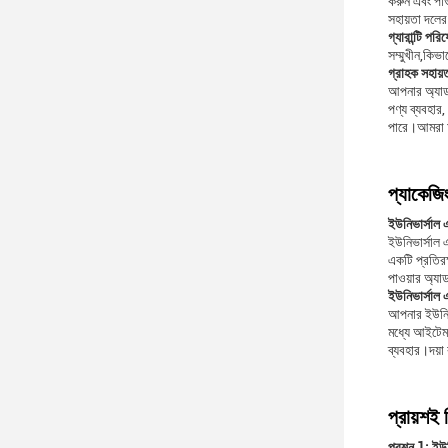
করুন এবং পাও
সহায়তা দলে
গ্যারান্টি পরিষ
সম্মুখীন,কিভা
গ্রাহক সহায়
আপনার অ্যাডাপ
পণ্য ব্যবহার,
পারে।আমরা আপ
প্যাকেজি
ইউনিভার্সাল এ
ইউনিভার্সাল এ
একটি প্রতিরক্
পাওয়ার অ্যাড
ইউনিভার্সাল এ
আপনার ইউনিভা
মধ্যে আইটেমট
ব্যবহার।দয়া
প্রায়শই 
প্রশ্ন 1: ইউ