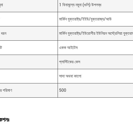
ুনা
1 বিনামূল্যে নমুনা (গুলি) উপলব্ধ
মার্কিন যুক্তরাষ্ট্র/ইইউ/যুক্তরাজ্য/আউ
র ধরন
মার্কিন যুক্তরাষ্ট্র/ইউরোপীয় ইউনিয়ন অস্ট্রেলিয়া যুক্তরা
িট
একক আইটেম
প্লাস্টিকের কেস
সাদা অথবা কালো
ার পরিমাণ
500
কেশনঃ