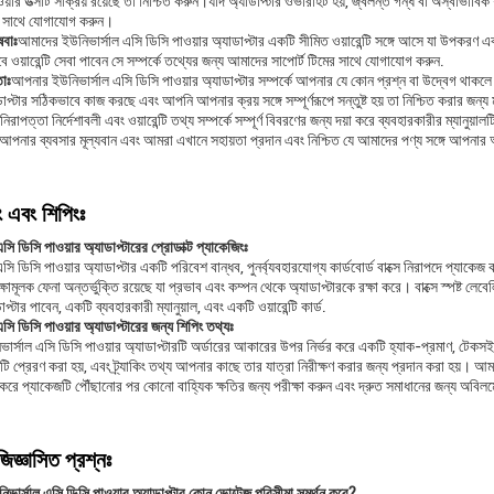
য়ার উত্সটি সক্রিয় রয়েছে তা নিশ্চিত করুন।যদি অ্যাডাপ্টার ওভারহিট হয়, জ্বলন্ত গন্ধ বা অস্বাভাবি
র সাথে যোগাযোগ করুন।
েবাঃ
আমাদের ইউনিভার্সাল এসি ডিসি পাওয়ার অ্যাডাপ্টার একটি সীমিত ওয়ারেন্টি সঙ্গে আসে যা উপকরণ এ
বে ওয়ারেন্টি সেবা পাবেন সে সম্পর্কে তথ্যের জন্য আমাদের সাপোর্ট টিমের সাথে যোগাযোগ করুন.
তাঃ
আপনার ইউনিভার্সাল এসি ডিসি পাওয়ার অ্যাডাপ্টার সম্পর্কে আপনার যে কোন প্রশ্ন বা উদ্বেগ থা
্টার সঠিকভাবে কাজ করছে এবং আপনি আপনার ক্রয় সঙ্গে সম্পূর্ণরূপে সন্তুষ্ট হয় তা নিশ্চিত করার জন্য 
 নিরাপত্তা নির্দেশাবলী এবং ওয়ারেন্টি তথ্য সম্পর্কে সম্পূর্ণ বিবরণের জন্য দয়া করে ব্যবহারকারীর ম্যানুয়
নার ব্যবসার মূল্যবান এবং আমরা এখানে সহায়তা প্রদান এবং নিশ্চিত যে আমাদের পণ্য সঙ্গে আপনার অভ
ং এবং শিপিংঃ
সি ডিসি পাওয়ার অ্যাডাপ্টারের প্রোডাক্ট প্যাকেজিংঃ
সি ডিসি পাওয়ার অ্যাডাপ্টার একটি পরিবেশ বান্ধব, পুনর্ব্যবহারযোগ্য কার্ডবোর্ড বাক্সে নিরাপদে প্যাকেজ
ষামূলক ফেনা অন্তর্ভুক্তি রয়েছে যা প্রভাব এবং কম্পন থেকে অ্যাডাপ্টারকে রক্ষা করে। বাক্সে স্পষ্ট লেবে
াপ্টার পাবেন, একটি ব্যবহারকারী ম্যানুয়াল, এবং একটি ওয়ারেন্টি কার্ড.
সি ডিসি পাওয়ার অ্যাডাপ্টারের জন্য শিপিং তথ্যঃ
র্সাল এসি ডিসি পাওয়ার অ্যাডাপ্টারটি অর্ডারের আকারের উপর নির্ভর করে একটি হ্যাক-প্রমাণ, টেকসই পল
ি প্রেরণ করা হয়, এবং ট্র্যাকিং তথ্য আপনার কাছে তার যাত্রা নিরীক্ষণ করার জন্য প্রদান করা হয়। আম
 করে প্যাকেজটি পৌঁছানোর পর কোনো বাহ্যিক ক্ষতির জন্য পরীক্ষা করুন এবং দ্রুত সমাধানের জন্য অবিল
জিজ্ঞাসিত প্রশ্নঃ
নিভার্সাল এসি ডিসি পাওয়ার অ্যাডাপ্টার কোন ভোল্টেজ পরিসীমা সমর্থন করে?