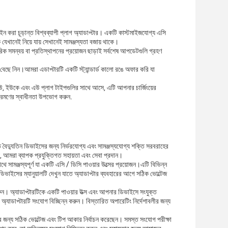
ইন করা চূড়ান্ত বিশ্বব্যাপী প্লাগ অ্যাডাপ্টার। একটি কাস্টমাইজযোগ্য এসি
যেখানেই নিয়ে যায় সেখানেই সামঞ্জস্যতা বজায় থাকে।
রীরিক সমন্বয় বা প্রতিস্থাপনের প্রয়োজন ছাড়াই সর্বশেষ আপডেটগুলি গ্রহণ
ছে নিন।আমরা এডাপ্টারটি একটি স্ট্যান্ডার্ড কালো রঙে অফার করি যা
 ইইউ, ইউকে এবং এউ প্লাগ টাইপগুলির সাথে আসে, এটি আপনার চার্জিংয়ের
 ভ্রমণের স্বাধীনতা উপভোগ করুন.
 বৈদ্যুতিন ডিভাইসের জন্য নির্ভরযোগ্য এবং সামঞ্জস্যযোগ্য শক্তি সরবরাহের
্য, আমরা ব্যাপক প্রযুক্তিগত সহায়তা এবং সেবা প্রদান।
 সামঞ্জস্যপূর্ণ যা একটি এসি / ডিসি পাওয়ার উত্সের প্রয়োজন।এটি বিভিন্ন
িভাইসের ম্যানুয়ালটি দেখুন যাতে অ্যাডাপ্টার ব্যবহারের আগে সঠিক ভোল্টেজ
রুন। অ্যাডাপ্টারটিকে একটি পাওয়ার উত্স এবং আপনার ডিভাইসে সংযুক্ত
 অ্যাডাপ্টারটি সংযোগ বিচ্ছিন্ন করুন। বিস্তারিত অপারেটিং নির্দেশাবলীর জন্য
র জন্য সঠিক ভোল্টেজ এবং টিপ আকার নির্বাচন করেছেন। সমস্ত সংযোগ পরীক্ষা