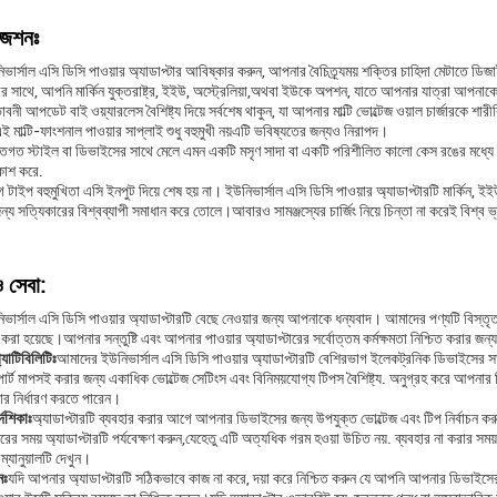
জেশনঃ
ার্সাল এসি ডিসি পাওয়ার অ্যাডাপ্টার আবিষ্কার করুন, আপনার বৈচিত্র্যময় শক্তির চাহিদা মেটাতে ডিজা
ের সাথে, আপনি মার্কিন যুক্তরাষ্ট্র, ইইউ, অস্ট্রেলিয়া,অথবা ইউকে অপশন, যাতে আপনার যাত্রা আপনাকে 
নী আপডেট বাই ওয়্যারলেস বৈশিষ্ট্য দিয়ে সর্বশেষ থাকুন, যা আপনার মাল্টি ভোল্টেজ ওয়াল চার্জারকে শা
 মাল্টি-ফাংশনাল পাওয়ার সাপ্লাই শুধু বহুমুখী নয়এটি ভবিষ্যতের জন্যও নিরাপদ।
িগত স্টাইল বা ডিভাইসের সাথে মেলে এমন একটি মসৃণ সাদা বা একটি পরিশীলিত কালো কেস রঙের মধ্যে বে
কাশ করে.
 টাইপ বহুমুখিতা এসি ইনপুট দিয়ে শেষ হয় না। ইউনিভার্সাল এসি ডিসি পাওয়ার অ্যাডাপ্টারটি মার্কিন,
ন্য সত্যিকারের বিশ্বব্যাপী সমাধান করে তোলে।আবারও সামঞ্জস্যের চার্জিং নিয়ে চিন্তা না করেই বিশ্ব
ও সেবা:
ার্সাল এসি ডিসি পাওয়ার অ্যাডাপ্টারটি বেছে নেওয়ার জন্য আপনাকে ধন্যবাদ। আমাদের পণ্যটি বিস্তৃত
করা হয়েছে।আপনার সন্তুষ্টি এবং আপনার পাওয়ার অ্যাডাপ্টারের সর্বোত্তম কর্মক্ষমতা নিশ্চিত করার জন
্যাটিবিলিটিঃ
আমাদের ইউনিভার্সাল এসি ডিসি পাওয়ার অ্যাডাপ্টারটি বেশিরভাগ ইলেকট্রনিক ডিভাইসের সাথে
োর্ট মাপসই করার জন্য একাধিক ভোল্টেজ সেটিংস এবং বিনিময়যোগ্য টিপস বৈশিষ্ট্য. অনুগ্রহ করে আপনার ড
র নির্ধারণ করতে পারেন।
দেশিকাঃ
অ্যাডাপ্টারটি ব্যবহার করার আগে আপনার ডিভাইসের জন্য উপযুক্ত ভোল্টেজ এবং টিপ নির্বাচন ক
ের সময় অ্যাডাপ্টারটি পর্যবেক্ষণ করুন,যেহেতু এটি অত্যধিক গরম হওয়া উচিত নয়. ব্যবহার না করার সময়
ম্যানুয়ালটি দেখুন।
নঃ
যদি আপনার অ্যাডাপ্টারটি সঠিকভাবে কাজ না করে, দয়া করে নিশ্চিত করুন যে আপনি আপনার ডিভাইসে