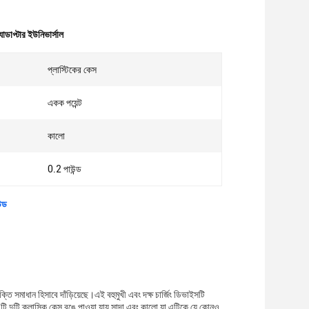
যাডাপ্টার ইউনিভার্সাল
প্লাস্টিকের কেস
একক পয়েন্ট
কালো
0.2 পাউন্ড
ন্ড
ক্তি সমাধান হিসাবে দাঁড়িয়েছে।এই বহুমুখী এবং দক্ষ চার্জিং ডিভাইসটি
 দুটি ক্লাসিক কেস রঙে পাওয়া যায় সাদা এবং কালো যা এটিকে যে কোনও