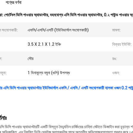
পণ্যের বর্ণনা
রা:
পোর্টেবল ডিসি পাওয়ার অ্যাডাপ্টার
,
বহনযোগ্য এসি ডিসি পাওয়ার অ্যাডাপ্টার
,
0.২ পাউন্ড পাওয়ার অ্
ল সংযোগকারী:
এফসি/এসসি/এসটি (ইউনিভার্সাল সংযোগকারী)
মামলা:
3.5 X 2.1 X 1.2 ইঞ্চি
বিক্রয় ইউনিট:
প:
সৌর
রঙ:
নমুনা:
1 বিনামূল্যে নমুনা (গুলি) উপলব্ধ
ওজন:
র এসি ডিসি পাওয়ার অ্যাডাপ্টার ইউনিভার্সাল এফসি / এসসি / এসটি সংযোগকারী হালকা ওজন 0.2 পাউ
ণনাঃ
সি ডিসি পাওয়ার অ্যাডাপ্টারটি একটি বিস্তৃত বৈদ্যুতিন চার্জিংয়ের চাহিদা মেটাতে ডিজাইন করা চূড়ান্ত শ
 অভিব্যক্তি, এর নিয়মিত ডিসি ভোল্টেজ অপশনগুলির সাথে অতুলনীয় অভিযোজনযোগ্যতা প্রদান করে।এটি