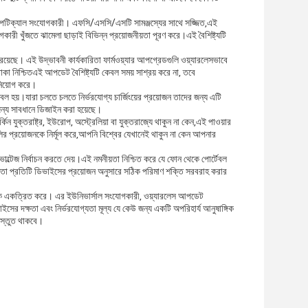
াল অপটিক্যাল সংযোগকারী। এফসি/এসসি/এসটি সামঞ্জস্যের সাথে সজ্জিত,এই
গকারী খুঁজতে ঝামেলা ছাড়াই বিভিন্ন প্রয়োজনীয়তা পূরণ করে।এই বৈশিষ্ট্যটি
 রয়েছে। এই উদ্ভাবনী কার্যকারিতা ফার্মওয়্যার আপগ্রেডগুলি ওয়্যারলেসভাবে
াকা নিশ্চিতএই আপডেট বৈশিষ্ট্যটি কেবল সময় সাশ্রয় করে না, তবে
িনিয়োগ করে।
 হয়।যারা চলতে চলতে নির্ভরযোগ্য চার্জিংয়ের প্রয়োজন তাদের জন্য এটি
 জন্য সাবধানে ডিজাইন করা হয়েছে।
ন যুক্তরাষ্ট্র, ইউরোপ, অস্ট্রেলিয়া বা যুক্তরাজ্যে থাকুন না কেন,এই পাওয়ার
ুলির প্রয়োজনকে নির্মূল করে,আপনি বিশ্বের যেখানেই থাকুন না কেন আপনার
 ভোল্টেজ নির্বাচন করতে দেয়।এই নমনীয়তা নিশ্চিত করে যে ফোন থেকে পোর্টেবল
সক্ষমতা প্রতিটি ডিভাইসের প্রয়োজন অনুসারে সঠিক পরিমাণ শক্তি সরবরাহ করার
্টাইলকে একত্রিত করে। এর ইউনিভার্সাল সংযোগকারী, ওয়্যারলেস আপডেট
ইসের দক্ষতা এবং নির্ভরযোগ্যতা মূল্য যে কেউ জন্য একটি অপরিহার্য আনুষাঙ্গিক
রস্তুত থাকবে।