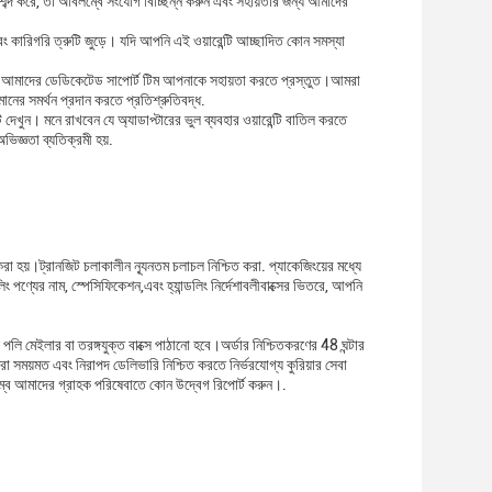
ক শব্দ করে, তা অবিলম্বে সংযোগ বিচ্ছিন্ন করুন এবং সহায়তার জন্য আমাদের
বং কারিগরি ত্রুটি জুড়ে। যদি আপনি এই ওয়ারেন্টি আচ্ছাদিত কোন সমস্যা
কলে আমাদের ডেডিকেটেড সাপোর্ট টিম আপনাকে সহায়তা করতে প্রস্তুত।আমরা
মানের সমর্থন প্রদান করতে প্রতিশ্রুতিবদ্ধ.
ালটি দেখুন। মনে রাখবেন যে অ্যাডাপ্টারের ভুল ব্যবহার ওয়ারেন্টি বাতিল করতে
িজ্ঞতা ব্যতিক্রমী হয়.
 করা হয়।ট্রানজিট চলাকালীন ন্যূনতম চলাচল নিশ্চিত করা. প্যাকেজিংয়ের মধ্যে
লিং পণ্যের নাম, স্পেসিফিকেশন,এবং হ্যান্ডলিং নির্দেশাবলীবাক্সের ভিতরে, আপনি
ি মেইলার বা তরঙ্গযুক্ত বাক্সে পাঠানো হবে।অর্ডার নিশ্চিতকরণের 48 ঘন্টার
রা সময়মত এবং নিরাপদ ডেলিভারি নিশ্চিত করতে নির্ভরযোগ্য কুরিয়ার সেবা
ম্বে আমাদের গ্রাহক পরিষেবাতে কোন উদ্বেগ রিপোর্ট করুন।.