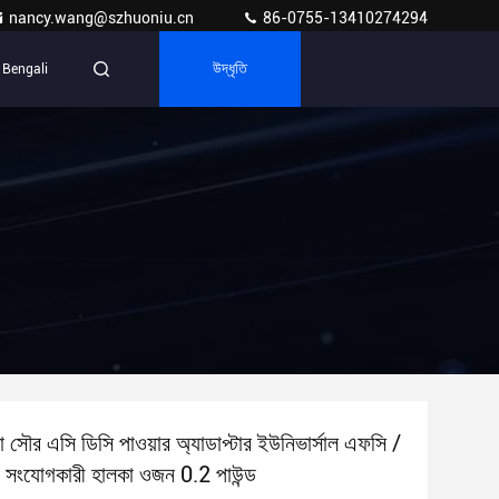
nancy.wang@szhuoniu.cn
86-0755-13410274294
Bengali
উদ্ধৃতি
ো সৌর এসি ডিসি পাওয়ার অ্যাডাপ্টার ইউনিভার্সাল এফসি /
 সংযোগকারী হালকা ওজন 0.2 পাউন্ড