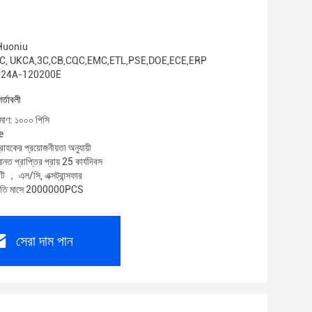
: Huoniu
E, FCC, UKCA,3C,CB,CQC,EMC,ETL,PSE,DOE,ECE,ERP
HA024A-120200E
শর্তাবলী
িমাণ: ১০০০ পিসি
e
রাহকের প্রয়োজনীয়তা অনুযায়ী
নত প্রাপ্তির প্রায় 25 কার্যদিবস
টি ， এল/সি, এক্সট্রান্সফার
 প্রতি মাসে 2000000PCS
সেরা দাম পান