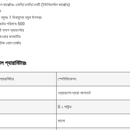
ল কানেক্টরঃ এফসি/এসসি/এসটি (ইউনিভার্সাল কানেক্টর)
ো
ে নমুনাঃ 1 বিনামূল্যে নমুনা উপলব্ধ
অর্ডার পরিমাণঃ 500
পী প্লাগ অ্যাডাপ্টার
াওয়ার কনভার্টার
্টেজ ওয়াল চার্জার
ল প্যারামিটারঃ
প্যারামিটার
স্পেসিফিকেশন
ওয়্যারলেস দ্বারা আপডেট
0.২ পাউন্ড
কালো