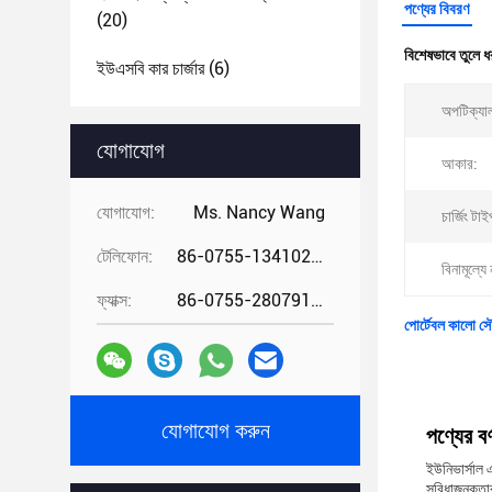
পণ্যের বিবরণ
(20)
বিশেষভাবে তুলে ধ
ইউএসবি কার চার্জার
(6)
অপটিক্যা
যোগাযোগ
আকার:
যোগাযোগ:
Ms. Nancy Wang
চার্জিং টাই
টেলিফোন:
86-0755-13410274294
বিনামূল্যে 
ফ্যাক্স:
86-0755-28079166
পোর্টেবল কালো সৌ
যোগাযোগ করুন
পণ্যের বর্
ইউনিভার্সাল এ
সুবিধাজনকতার