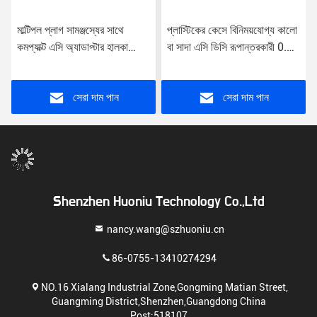
মাল্টিপল প্লাগ সামঞ্জস্যের সাথে
প্লাস্টিকের কেসে বিনিময়যোগ্য কালো
কমপ্যাক্ট এসি অ্যাডাপ্টার হালকা
বা সাদা এসি ডিসি রূপান্তরকারী 0.2
ওজনের ইউনিভার্সাল পাওয়ার সাপ্লাই
পাউন্ড
সেরা দাম পান
সেরা দাম পান
Shenzhen Huoniu Technology Co.,Ltd
nancy.wang@szhuoniu.cn
86-0755-13410274294
NO.16 Xialang Industrial Zone,Gongming Matian Street,
Guangming District,Shenzhen,Guangdong China
Post:518107