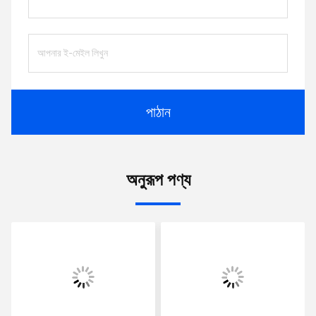
পাঠান
অনুরূপ পণ্য