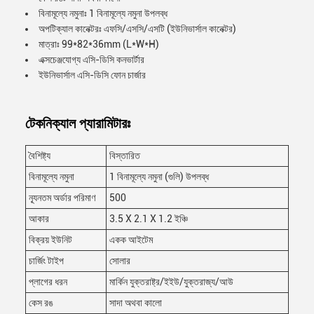
বিনামূল্যে নমুনাঃ 1 বিনামূল্যে নমুনা উপলব্ধ
অপটিক্যাল কানেক্টরঃ এফসি/এসসি/এসটি (ইউনিভার্সাল কানেক্টর)
মাত্রাঃ 99*82*36mm (L*W*H)
এক্সচেঞ্জযোগ্য এসি-ডিসি কনভার্টার
ইউনিভার্সাল এসি-ডিসি ফোন চার্জার
টেকনিক্যাল প্যারামিটারঃ
বৈশিষ্ট্য
বিস্তারিত
বিনামূল্যে নমুনা
1 বিনামূল্যে নমুনা (গুলি) উপলব্ধ
ন্যূনতম অর্ডার পরিমাণ
500
আকার
3.5 X 2.1 X 1.2 ইঞ্চি
বিক্রয় ইউনিট
একক আইটেম
চার্জিং টাইপ
সোলার
প্লাগের ধরন
মার্কিন যুক্তরাষ্ট্র/ইইউ/যুক্তরাজ্য/আউ
কেস রঙ
সাদা অথবা কালো