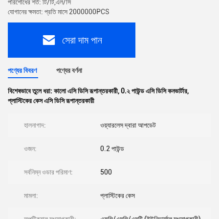
পরিশোধের শর্ত: টি/টি,এল/সি
যোগানের ক্ষমতা: প্রতি মাসে 2000000PCS
সেরা দাম পান
পণ্যের বিবরণ
পণ্যের বর্ণনা
বিশেষভাবে তুলে ধরা:
কালো এসি ডিসি রূপান্তরকারী
,
0.২ পাউন্ড এসি ডিসি কনভার্টার
,
প্লাস্টিকের কেস এসি ডিসি রূপান্তরকারী
হালনাগাদ:
ওয়্যারলেস দ্বারা আপডেট
ওজন:
0.2 পাউন্ড
সর্বনিম্ন ওডার পরিমাণ:
500
মামলা:
প্লাস্টিকের কেস