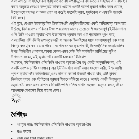
এবং অপারেটিং সহজ,সকল প্রযুক্তিগত ব্যাকগ্রাউন্ডের ব্যক্তিদের সহজেই এটি ব্যবহার
করার অনুমতি দেয়এর কম্প্যাক্ট আকার এটিকে একটি আদর্শ ভ্রমণ সঙ্গীও করে তোলে,
উল্লেখযোগ্য ভর বা ওজন যোগ না করেই সহজেই ব্যাগ, স্যুটকেস বা এমনকি পকেটে
ফিট করে।
এই যুগে, যেখানে ইলেকট্রনিক ডিভাইসগুলি দৈনন্দিন জীবনের একটি অবিচ্ছেদ্য অংশ হয়ে
উঠেছে, নির্ভরযোগ্য শক্তির উৎস প্রয়োজন আগের চেয়ে বেশি গুরুত্বপূর্ণ।ইউনিভার্সাল
এসি ডিসি পাওয়ার অ্যাডাপ্টার উচ্চ মানের প্রদান করে এই প্রয়োজন পূরণ করে,
একচেটিয়া এসি-ডিসি রূপান্তরকারী যা অনেক ডিভাইসের সাথে সামঞ্জস্যপূর্ণ এবং সারা
বিশ্বে ব্যবহার করা যেতে পারে। আপনি ঘন ঘন ভ্রমণকারী, ইলেকট্রনিক সরঞ্জামগুলির
উপর নির্ভরশীল পেশাদার,অথবা কেবল এমন কেউ যিনি সার্বজনীন চার্জিংয়ের সুবিধা
উপভোগ করেন, এই অ্যাডাপ্টার একটি চমৎকার বিনিয়োগ.
সংক্ষেপে, ইউনিভার্সাল এসি ডিসি পাওয়ার অ্যাডাপ্টার শুধু একটি আনুষাঙ্গিক নয়, এটি
একটি ব্যাপক চার্জিং সমাধান। এর ইউনিভার্সাল অপটিক্যাল সংযোগকারী, বিশ্বব্যাপী
প্লাগ অ্যাডাপ্টার কার্যকারিতা,এবং সাদা বা কালো উভয়ই পাওয়া যায়, এটি সুবিধা,
নির্ভরযোগ্যতা এবং স্টাইলের প্রমাণ হিসাবে দাঁড়িয়ে আছে। আজই একটি বিনামূল্যে
নমুনা চেষ্টা করুন এবং আপনার ডিভাইসগুলি চালিত রাখার সহজতা অনুভব করুন, জীবন
আপনাকে যেখানেই নিয়ে যায় না কেন।
বৈশিষ্ট্যঃ
পণ্যের নামঃ ইউনিভার্সাল এসি ডিসি পাওয়ার অ্যাডাপ্টার
রঙঃ কালো
কেস রঙঃ সাদা অথবা কালো