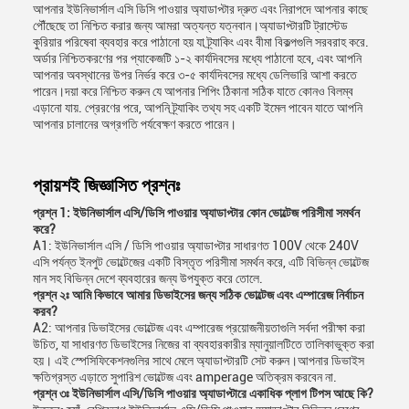
আপনার ইউনিভার্সাল এসি ডিসি পাওয়ার অ্যাডাপ্টার দ্রুত এবং নিরাপদে আপনার কাছে
পৌঁছেছে তা নিশ্চিত করার জন্য আমরা অত্যন্ত যত্নবান।অ্যাডাপ্টারটি ট্রাস্টেড
কুরিয়ার পরিষেবা ব্যবহার করে পাঠানো হয় যা ট্র্যাকিং এবং বীমা বিকল্পগুলি সরবরাহ করে.
অর্ডার নিশ্চিতকরণের পর প্যাকেজটি ১-২ কার্যদিবসের মধ্যে পাঠানো হবে, এবং আপনি
আপনার অবস্থানের উপর নির্ভর করে ৩-৫ কার্যদিবসের মধ্যে ডেলিভারি আশা করতে
পারেন।দয়া করে নিশ্চিত করুন যে আপনার শিপিং ঠিকানা সঠিক যাতে কোনও বিলম্ব
এড়ানো যায়. প্রেরণের পরে, আপনি ট্র্যাকিং তথ্য সহ একটি ইমেল পাবেন যাতে আপনি
আপনার চালানের অগ্রগতি পর্যবেক্ষণ করতে পারেন।
প্রায়শই জিজ্ঞাসিত প্রশ্নঃ
প্রশ্ন 1: ইউনিভার্সাল এসি/ডিসি পাওয়ার অ্যাডাপ্টার কোন ভোল্টেজ পরিসীমা সমর্থন
করে?
A1: ইউনিভার্সাল এসি / ডিসি পাওয়ার অ্যাডাপ্টার সাধারণত 100V থেকে 240V
এসি পর্যন্ত ইনপুট ভোল্টেজের একটি বিস্তৃত পরিসীমা সমর্থন করে, এটি বিভিন্ন ভোল্টেজ
মান সহ বিভিন্ন দেশে ব্যবহারের জন্য উপযুক্ত করে তোলে.
প্রশ্ন ২ঃ আমি কিভাবে আমার ডিভাইসের জন্য সঠিক ভোল্টেজ এবং এম্পারেজ নির্বাচন
করব?
A2: আপনার ডিভাইসের ভোল্টেজ এবং এম্পারেজ প্রয়োজনীয়তাগুলি সর্বদা পরীক্ষা করা
উচিত, যা সাধারণত ডিভাইসের নিজের বা ব্যবহারকারীর ম্যানুয়ালটিতে তালিকাভুক্ত করা
হয়। এই স্পেসিফিকেশনগুলির সাথে মেলে অ্যাডাপ্টারটি সেট করুন।আপনার ডিভাইস
ক্ষতিগ্রস্ত এড়াতে সুপারিশ ভোল্টেজ এবং amperage অতিক্রম করবেন না.
প্রশ্ন ৩ঃ ইউনিভার্সাল এসি/ডিসি পাওয়ার অ্যাডাপ্টারে একাধিক প্লাগ টিপস আছে কি?