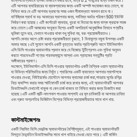
উল্লেখযোগ্যভাবে হালকা ডিজাইন বজায় রাখে, মাত্র 0.2 পাউন্ডের মধ্যে ওজন করে।
এটি আপনার ক্যারিয়ারের বা ব্যাকপ্যাকের জন্য একটি অস্পষ্ট সংযোজন করে তোলে, যা
নিশ্চিত করে যে এটি আপনার ভ্রমণের সময় ওজন সীমাবদ্ধতা অবদান রাখে না।
বাণিজ্যিক স্বার্থ বা বড় আকারের স্থাপনার জন্য, সর্বনিম্ন অর্ডার পরিমাণ 500 ইউনিট
নির্ধারণ করা হয়েছে। এটি কর্পোরেট ব্যবহার, খুচরা বা বিতরণের জন্য বাল্ক ক্রয়কে সহজ
করে তোলে।এটি আজকের সংযুক্ত বিশ্বে একটি অপরিহার্য আনুষাঙ্গিক হিসাবে পণ্যটির
ভূমিকা তুলে ধরে, যেখানে পাওয়ার থাকা শুধু সুবিধা নয়, বরং প্রয়োজনীয়তাও।
আপনি কেনার আগে চেষ্টা করার প্রয়োজনীয়তা বুঝতে, 1 বিনামূল্যে নমুনা উপলব্ধ একটি
অফার আছে।এই সুযোগ আপনি একটি বৃহত্তর অর্ডার প্রতিশ্রুতি আগে ইউনিভার্সাল
এসি ডিসি পাওয়ার অ্যাডাপ্টার প্রদান করে যে বিজোড় ইন্টিগ্রেশন এবং সুবিধা অনুভব
করতে পারবেনএটি পণ্যের পারফরম্যান্সে আস্থা এবং গ্রাহকের সন্তুষ্টির প্রতি
অঙ্গীকারের প্রমাণ।
সংক্ষেপে, ইউনিভার্সাল এসি ডিসি পাওয়ার অ্যাডাপ্টার একটি বৈশ্বিক ওয়াল অ্যাডাপ্টার
যা বিভিন্ন পরিস্থিতির জন্য নিখুঁত। প্যারিসের একটি ক্যাফেতে আপনার ল্যাপটপকে
পাওয়ার দেওয়া, নিউইয়র্কের হোস্টেলে আপনার ক্যামেরা চার্জ করা,শাহরায় সূর্যের রশ্মির
নিচে ক্যাম্পিং করার সময় স্মার্টফোনটি চার্জ করে রাখার জন্য, এই অ্যাডাপ্টারটি আপনার
ডিভাইসগুলি যেখানেই থাকুক না কেন চার্জ থাকবে তা নিশ্চিত করার জন্য ডিজাইন করা
হয়েছে।এটি একটি মাল্টি-ফাংশনাল পাওয়ার সাপ্লাই এর মূল চাবিকাঠি যা আপনার চাহিদা
এবং দ্রুত অগ্রগতির ডিজিটাল বিশ্বের বিভিন্ন প্রয়োজনীয়তার সাথে খাপ খায়.
কাস্টমাইজেশনঃ
একটি নিয়মিত ডিসি ভোল্টেজ অ্যাডাপ্টারের বৈশিষ্ট্যযুক্ত, এই পাওয়ার অ্যাডাপ্টারটি
বিস্তৃত বৈদ্যুতিন ডিভাইসগুলির সাথে খাপ খাইয়ে নেওয়া যেতে পারে। এটি মার্কিন