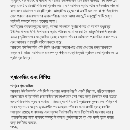
প্রযুক্তিগত সহায়তার পাশাপাশি, আমরা ইউনিভার্সাল এসি ডিসি পাওয়ার অ্যাডাপ্টারের
জন্য একটি ওয়ারেন্টি পরিষেবা প্রদান করি। যদি আপনার অ্যাডাপ্টার সঠিকভাবে কাজ না
করে এবং আমাদের ওয়ারেন্টি দ্বারা আচ্ছাদিত হয়,আমরা একটি মেরামত বা প্রতিস্থাপন
সেবা প্রদান করবেআপনার অ্যাডাপ্টারের সাথে আসা ওয়ারেন্টি ডকুমেন্টেশনটি দেখুন
শর্তাবলী সম্পর্কে আরও তথ্যের জন্য।
সর্বোত্তম পারফরম্যান্সের জন্য, আমরা আপনাকে সুপারিশ করি যে আপনি শুধুমাত্র
ইউনিভার্সাল এসি ডিসি পাওয়ার অ্যাডাপ্টারের সাথে সরবরাহিত আনুষাঙ্গিকগুলি ব্যবহার
করুন।তৃতীয় পক্ষের আনুষাঙ্গিক ব্যবহার অ্যাডাপ্টারের কর্মক্ষমতা প্রভাবিত করতে পারে
এবং আপনার ওয়ারেন্টি বাতিল করতে পারে.
আমাদের ইউনিভার্সাল এসি ডিসি পাওয়ার অ্যাডাপ্টার বেছে নেওয়ার জন্য আপনাকে
ধন্যবাদ। আমরা আপনাকে মানসম্পন্ন পণ্য এবং ব্যতিক্রমী গ্রাহক সেবা প্রদান করতে
প্রতিশ্রুতিবদ্ধ।
প্যাকেজিং এবং শিপিংঃ
পণ্যের প্যাকেজিংঃ
আপনার ইউনিভার্সাল এসি ডিসি পাওয়ার অ্যাডাপ্টারটি একটি নিরাপদ, পরিবেশ বান্ধব
বাক্সে আসে যা ট্রানজিট চলাকালীন অ্যাডাপ্টারকে রক্ষা করার জন্য ডিজাইন করা হয়েছে
এবং পরিবেশগত প্রভাব কমাতে। ভিতরে,আপনি একটি প্রতিরক্ষামূলক ফেনা সন্নিবেশ
মধ্যে মসৃণভাবে আবৃত অ্যাডাপ্টার পাবেনঅ্যাডাপ্টারের সাথে একটি ব্যবহারকারীর
ম্যানুয়াল রয়েছে যা ব্যবহার এবং সুরক্ষা নির্দেশাবলীর জন্য নির্দেশাবলী সরবরাহ করে।
প্যাকেজিংয়ের জন্য ব্যবহৃত সমস্ত উপকরণ পুনর্ব্যবহারযোগ্য এবং বর্জ্য হ্রাস করার
জন্য নির্বাচিত হয়েছে.
শিপিং: