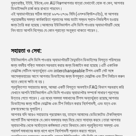
যুক্তরাষ্ট্র, ইইউ, ইউকে,এবং AU বিকল্পআপনার যাত্রা যেখানেই হোক না কেন, আপনার
ডিভাইসগুলি চার্জ করে রাখতে পারবেন।
এই অ্যাডাপ্টারের সঠিক মাত্রা ৯৯*৮২*৩৬ মিমি (এল*ডব্লিউ*এইচ), যা আপনার
প্রয়োজনীয় সমস্ত কার্যকারিতা প্রদানের সময় যতটা সম্ভব স্থান-নির্ভরশীল হওয়ার
জন্য তৈরি করা হয়েছে।আমাদের ইউনিভার্সাল এসি ডিসি পাওয়ার অ্যাডাপ্টারটি বেছে
নিন যাতে আপনি বিশ্বের যে কোন প্রান্তে সংযুক্ত থাকতে পারেন।.
সহায়তা ও সেবা:
ইউনিভার্সাল এসি ডিসি পাওয়ার অ্যাডাপ্টারটি বৈদ্যুতিন ডিভাইসের বিস্তৃত পরিসরের
জন্য নমনীয় শক্তি সমাধান সরবরাহ করার জন্য ডিজাইন করা হয়েছে।এটি একাধিক
ভোল্টেজ সেটিংস অন্তর্ভুক্ত এবং interchangeable টিপস একটি সেট সঙ্গে
আসেব্যবহারের আগে আপনার ডিভাইসের জন্য উপযুক্ত ভোল্টেজ এবং টিপ নির্বাচন করুন
যাতে কোনো ক্ষতি না হয়।
প্রযুক্তিগত সহায়তার জন্য, আমরা একটি বিস্তৃত অনলাইন FAQ বিভাগ সরবরাহ করি
যেখানে আপনি ইউনিভার্সাল এসি ডিসি পাওয়ার অ্যাডাপ্টার সম্পর্কে সাধারণ প্রশ্নের
উত্তর পেতে পারেন। এর মধ্যে সমস্যা সমাধানের টিপস অন্তর্ভুক্ত রয়েছে,আপনার
ডিভাইসের জন্য সঠিক ভোল্টেজ এবং টিপ নির্বাচন করার নির্দেশাবলী, এবং যত্ন এবং
রক্ষণাবেক্ষণের সুপারিশ।
আপনার যদি আরও সহায়তার প্রয়োজন হয়, তাহলে আমাদের ডেডিকেটেড টেকনিক্যাল
সাপোর্ট টিম আপনাকে যে কোন সমস্যার মধ্য দিয়ে যেতে সাহায্য করবে।তারা আপনার
অ্যাডাপ্টার থেকে সর্বোত্তম কর্মক্ষমতা পেতে কিভাবে কোন প্রযুক্তিগত সমস্যা এবং
পরামর্শ সমাধানের জন্য ধাপে ধাপে নির্দেশাবলী প্রদান করতে পারেন.