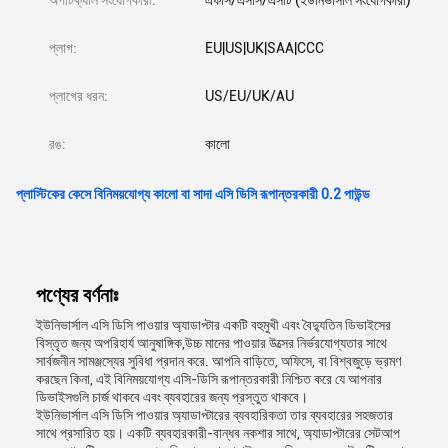
অপটিক্যাল সংযোগকারী:
এফসি/এসসি/এসটি (ইউনিভার্সাল সংযোগকারী)
প্লাগ:
EU|US|UK|SAA|CCC
প্লাগের ধরন:
US/EU/UK/AU
রঙ:
কালো
প্লাস্টিকের কেসে বিনিময়যোগ্য কালো বা সাদা এসি ডিসি রূপান্তরকারী 0.2 পাউন্ড
পণ্যের বর্ণনাঃ
ইউনিভার্সাল এসি ডিসি পাওয়ার অ্যাডাপ্টার একটি বহুমুখী এবং বৈদ্যুতিন ডিভাইসের
বিস্তৃত জন্য অপরিহার্য আনুষাঙ্গিক,উচ্চ মানের পাওয়ার উত্সের নির্ভরযোগ্যতার সাথে
সার্বজনীন সামঞ্জস্যের সুবিধা প্রদান করে. আপনি বাড়িতে, অফিসে, বা বিশ্বজুড়ে ভ্রমণ
করছেন কিনা, এই বিনিময়যোগ্য এসি-ডিসি রূপান্তরকারী নিশ্চিত করে যে আপনার
ডিভাইসগুলি চার্জ থাকবে এবং ব্যবহারের জন্য প্রস্তুত থাকবে।
ইউনিভার্সাল এসি ডিসি পাওয়ার অ্যাডাপ্টারের ব্যবহারিকতা তার ব্যবহারের সহজতার
সাথে প্রসারিত হয়। একটি ব্যবহারকারী-বান্ধব নকশার সাথে, অ্যাডাপ্টারের সেটআপ