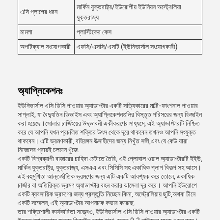
মার্কিন যুক্তরাষ্ট্র/ইউরোপীয় ইউনিয়ন অস্ট্রেলিয়া
এসি প্লাগের ধরন
যুক্তরাজ্য
মামলা
প্লাস্টিকের কেস
অপটিক্যাল সংযোগকারী
এফসি/এসসি/এসটি (ইউনিভার্সাল সংযোগকারী)
অ্যাপ্লিকেশনঃ
ইউনিভার্সাল এসি ডিসি পাওয়ার অ্যাডাপ্টার একটি সত্যিকারের মাল্টি-ফাংশনাল পাওয়ার
সাপ্লাই, যা বৈদ্যুতিন ডিভাইস এবং অ্যাপ্লিকেশনগুলির বিস্তৃত পরিসরের জন্য ডিজাইন
করা হয়েছে।সোলার চার্জিংয়ের উদ্ভাবনী একীকরণের মাধ্যমে, এই অ্যাডাপ্টারটি নিশ্চিত
করে যে আপনি যখন প্রচলিত শক্তির উৎস থেকে দূরে থাকবেন তখনও আপনি সংযুক্ত
থাকবেন। এটি ভ্রমণকারী, বহিরঙ্গন উত্সাহীদের জন্য নিখুঁত সঙ্গী,এবং যে কেউ যারা
নিজেদের প্রায়ই চলমান খুঁজে.
একটি বিশ্বব্যাপী বাজারের চাহিদা মেটাতে তৈরি, এই গ্লোবাল ওয়াল অ্যাডাপ্টারটি ইইউ,
মার্কিন যুক্তরাষ্ট্র, যুক্তরাজ্য, এসএএ এবং সিসিসি সহ একাধিক প্লাগ বিকল্প সহ আসে।
এই বহুমুখিতা আন্তর্জাতিক ভ্রমণের জন্য এটি একটি আবশ্যক করে তোলে, একাধিক
চার্জার বা অতিরিক্ত ভ্রমণ অ্যাডাপ্টার বহন করার ঝামেলা দূর করে। আপনি ইউরোপে
একটি ব্যবসায়িক ভ্রমণের জন্য প্রস্তুতি নিচ্ছেন কিনা, অস্ট্রেলিয়ায় ছুটি,অথবা চীনে
একটি সম্মেলন, এই অ্যাডাপ্টার আপনাকে কভার করেছে.
তার শক্তিশালী কার্যকারিতা সত্ত্বেও, ইউনিভার্সাল এসি ডিসি পাওয়ার অ্যাডাপ্টার একটি