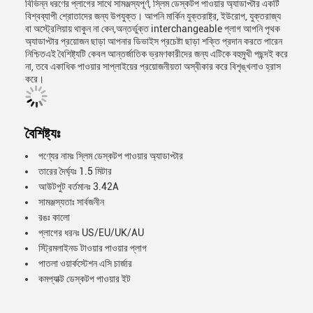
বিভিন্ন ধরণের প্লাগের সাথে সামঞ্জস্যপূর্ণ, স্লিম ডেস্কটপ পাওয়ার অ্যাডাপ্টার একটি
বিশ্বব্যাপী শ্রোতাদের জন্য উপযুক্ত। আপনি মার্কিন যুক্তরাষ্ট্র, ইউরোপ, যুক্তরাজ্য
বা অস্ট্রেলিয়ায় থাকুন না কেন,অন্তর্ভুক্ত interchangeable প্লাগ আপনি পৃথক
অ্যাডাপ্টার প্রয়োজন ছাড়া আপনার ডিভাইস প্রচেষ্টা ছাড়া শক্তি প্রদান করতে পারেন
নিশ্চিতএই বৈশিষ্ট্যটি কেবল আন্তর্জাতিক ভ্রমণকারীদের জন্য এটিকে বহুমুখী পছন্দই করে
না, তবে একাধিক পাওয়ার সাপ্লাইয়ের প্রয়োজনীয়তা অস্বীকার করে বিশৃঙ্খলাও হ্রাস
করে।
বৈশিষ্ট্যঃ
পণ্যের নামঃ স্লিম ডেস্কটপ পাওয়ার অ্যাডাপ্টার
তারের দৈর্ঘ্যঃ 1.5 মিটার
আউটপুট বর্তমানঃ 3.42A
সামঞ্জস্যতাঃ সার্বজনীন
রঙঃ কালো
প্লাগের ধরনঃ US/EU/UK/AU
স্ট্রিমলাইনড টাওয়ার পাওয়ার প্লাগ
পাতলা ওয়ার্কস্টেশন এসি চার্জার
কমপ্যাক্ট ডেস্কটপ পাওয়ার ইট