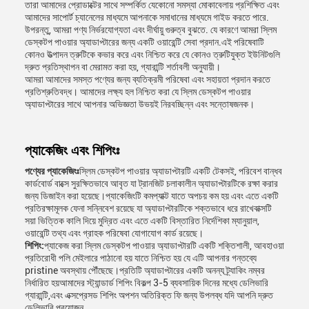
তারা আমাদের প্রোডাক্টের সাথে সম্পর্কিত যেকোনো সমস্যা মোকাবেলায় প্রশিক্ষিত এবং
আমাদের সাপোর্ট চ্যানেলের মাধ্যমে আপনাকে সমাধানের মাধ্যমে গাইড করতে পারে.
উপরন্তু, আমরা পণ্য নির্ভরযোগ্যতা এবং দীর্ঘায়ু গুরুত্ব বুঝতে. যে কারণে আমরা স্লিম
ডেস্কটপ পাওয়ার অ্যাডাপ্টারের জন্য একটি ওয়ারেন্টি সেবা প্রদান.এই পরিষেবাটি
কোনও উত্পাদন ত্রুটিকে কভার করে এবং নিশ্চিত করে যে কোনও ত্রুটিযুক্ত ইউনিটগুলি
দ্রুত প্রতিস্থাপন বা মেরামত করা হয়, গ্যারান্টি শর্তাবলী অনুযায়ী।
আমরা আমাদের সমস্ত পণ্যের জন্য ব্যতিক্রমী পরিষেবা এবং সহায়তা প্রদান করতে
প্রতিশ্রুতিবদ্ধ। আমাদের লক্ষ্য হল নিশ্চিত করা যে স্লিম ডেস্কটপ পাওয়ার
অ্যাডাপ্টারের সাথে আপনার অভিজ্ঞতা উভয়ই নিরবচ্ছিন্ন এবং সন্তোষজনক।
প্যাকেজিং এবং শিপিংঃ
পণ্যের প্যাকেজিংঃ
স্লিম ডেস্কটপ পাওয়ার অ্যাডাপ্টারটি একটি টেকসই, পরিবেশ বান্ধব
কার্ডবোর্ড বাক্সে সুরক্ষিতভাবে আবৃত যা ট্রানজিট চলাকালীন অ্যাডাপ্টারটিকে রক্ষা করার
জন্য ডিজাইন করা হয়েছে।প্যাকেজিংটি কমপ্যাক্ট যাতে অপচয় কম হয় এবং এতে একটি
প্রতিরক্ষামূলক ফেনা সন্নিবেশ রয়েছে যা অ্যাডাপ্টারটিকে শক্তভাবে ধরে রাখেবাক্সটি
সয়া ভিত্তিক কালি দিয়ে মুদ্রিত এবং এতে একটি বিস্তারিত নির্দেশিকা ম্যানুয়াল,
ওয়ারেন্টি তথ্য এবং গ্রাহক পরিষেবা যোগাযোগ কার্ড রয়েছে।
শিপিং:
প্যাকেজ করা স্লিম ডেস্কটপ পাওয়ার অ্যাডাপ্টারটি একটি শক্তিশালী, আবহাওয়া
প্রতিরোধী পলি মেইলারে পাঠানো হয় যাতে নিশ্চিত হয় যে এটি আপনার গন্তব্যে
pristine অবস্থায় পৌঁছেছে।প্রতিটি অ্যাডাপ্টারের একটি অনন্য ট্র্যাকিং নম্বর
নির্ধারিত হয়আমাদের স্ট্যান্ডার্ড শিপিং বিকল্প 3-5 ব্যবসায়িক দিনের মধ্যে ডেলিভারি
গ্যারান্টি,এবং এক্সপ্রেসড শিপিং অপশন অতিরিক্ত ফি জন্য উপলব্ধ যদি আপনি দ্রুত
ডেলিভারি প্রয়োজন.