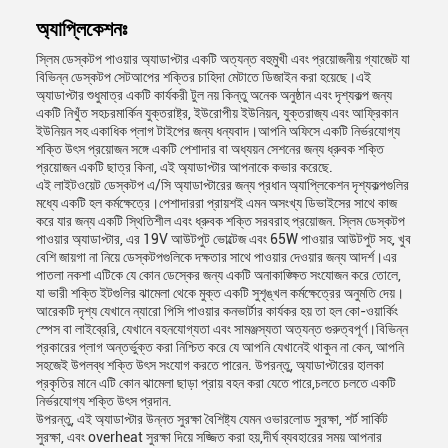
অ্যাপ্লিকেশনঃ
স্লিম ডেস্কটপ পাওয়ার অ্যাডাপ্টার একটি অত্যন্ত বহুমুখী এবং প্রয়োজনীয় গ্যাজেট যা
বিভিন্ন ডেস্কটপ সেটআপের শক্তির চাহিদা মেটাতে ডিজাইন করা হয়েছে।এই
অ্যাডাপ্টার শুধুমাত্র একটি কার্যকরী টুল নয় কিন্তু অনেক অনুষ্ঠান এবং দৃশ্যকল্প জন্য
একটি নিখুঁত সহচরমার্কিন যুক্তরাষ্ট্র, ইউরোপীয় ইউনিয়ন, যুক্তরাজ্য এবং আফ্রিকান
ইউনিয়ন সহ একাধিক প্লাগ টাইপের জন্য ধন্যবাদ।আপনি অফিসে একটি নির্ভরযোগ্য
শক্তি উৎস প্রয়োজন সঙ্গে একটি পেশাদার বা অধ্যয়ন সেশনের জন্য ধ্রুবক শক্তি
প্রয়োজন একটি ছাত্র কিনা, এই অ্যাডাপ্টার আপনাকে কভার করেছে.
এই লাইটওয়েট ডেস্কটপ এ/সি অ্যাডাপ্টারের জন্য প্রধান অ্যাপ্লিকেশন দৃশ্যকল্পগুলির
মধ্যে একটি হল কর্মক্ষেত্রে।পেশাদাররা প্রায়শই এমন অসংখ্য ডিভাইসের সাথে কাজ
করে যার জন্য একটি স্থিতিশীল এবং ধ্রুবক শক্তি সরবরাহ প্রয়োজন. স্লিম ডেস্কটপ
পাওয়ার অ্যাডাপ্টার, এর 19V আউটপুট ভোল্টেজ এবং 65W পাওয়ার আউটপুট সহ, খুব
বেশি জায়গা না নিয়ে ডেস্কটপগুলিকে দক্ষতার সাথে পাওয়ার দেওয়ার জন্য আদর্শ।এর
পাতলা নকশা এটিকে যে কোন ডেস্কের জন্য একটি অনাকাঙ্ক্ষিত সংযোজন করে তোলে,
যা ভারী শক্তি ইটগুলির ঝামেলা থেকে মুক্ত একটি সুশৃঙ্খল কর্মক্ষেত্রের অনুমতি দেয়।
আরেকটি দৃশ্য যেখানে ন্যারো পিসি পাওয়ার কনভার্টার কার্যকর হয় তা হল কো-ওয়ার্কিং
স্পেস বা লাইব্রেরি, যেখানে বহনযোগ্যতা এবং সামঞ্জস্যতা অত্যন্ত গুরুত্বপূর্ণ।বিভিন্ন
প্রকারের প্লাগ অন্তর্ভুক্ত করা নিশ্চিত করে যে আপনি যেখানেই থাকুন না কেন, আপনি
সহজেই উপলব্ধ শক্তি উৎস সংযোগ করতে পারেন. উপরন্তু, অ্যাডাপ্টারের হালকা
প্রকৃতির মানে এটি কোন ঝামেলা ছাড়া প্রায় বহন করা যেতে পারে,চলতে চলতে একটি
নির্ভরযোগ্য শক্তি উৎস প্রদান.
উপরন্তু, এই অ্যাডাপ্টার উন্নত সুরক্ষা বৈশিষ্ট্য যেমন ওভারলোড সুরক্ষা, শর্ট সার্কিট
সুরক্ষা, এবং overheat সুরক্ষা দিয়ে সজ্জিত করা হয়,দীর্ঘ ব্যবহারের সময় আপনার