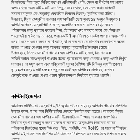
ডিভাইসের নিরাপত্তা নিশ্চিত করাএই বৈশিষ্ট্যগুলি গেমিং সেশন বা দীর্ঘ ঘন্টা সফ্টওয়্যার
অপারেশনের জন্য এটি একটি আদর্শ পছন্দ করে তোলে, যেখানে পাওয়ার সাপ্লাই
সমালোচনামূলক এবং সম্ভাব্য বৈদ্যুতিক বিপদের বিরুদ্ধে সুরক্ষিত করা উচিত।
উপরন্তু, স্লিম ডেস্কটপ পাওয়ার অ্যাডাপ্টারটি হোম ব্যবহারের জন্যও উপযুক্ত।
আপনি আপনার ডেস্কটপটি বিনোদন, অনলাইন ক্লাস বা আপনার হোম ব্যবসা
পরিচালনার জন্য ব্যবহার করছেন কিনা,এই অ্যাডাপ্টার দক্ষতার সাথে এবং নিরাপদে
প্রয়োজনীয় শক্তি প্রদান করে. প্যাকেজটি 1 এক্স স্লিম ডেস্কটপ পাওয়ার অ্যাডাপ্টার
এবং 1 এক্স পাওয়ার কর্ডের সাথে আসে, যা নিশ্চিত করে যে আপনার ডেস্কটপকে বক্সের
বাইরে পাওয়ার দেওয়ার জন্য আপনার সমস্ত প্রয়োজনীয় উপাদান রয়েছে।
উপসংহারে, স্লিম ডেস্কটপ পাওয়ার অ্যাডাপ্টার একটি হালকা, নিরাপদ এবং
সর্বজনীনভাবে সামঞ্জস্যপূর্ণ পাওয়ার উত্সের প্রয়োজনের জন্য যে কারও জন্য একটি নিখুঁত
সমাধান।এর মসৃণ নকশা এবং শক্তিশালী সুরক্ষা বৈশিষ্ট্য এটি বিভিন্ন অ্যাপ্লিকেশন
দৃশ্যকল্পের জন্য একটি চমৎকার পছন্দ করেএই অ্যাডাপ্টারের সাহায্যে, আপনার
ডেস্কটপকে পাওয়ার দেওয়া এতটা সুবিধাজনক বা নির্ভরযোগ্য হতে পারেনি।
কাস্টমাইজেশনঃ
আমাদের লাইটওয়েট ডেস্কটপ এ/সি অ্যাডাপ্টারের সাহায্যে আপনার পাওয়ার সলিউশন
উন্নত করুন, যা আপনার নির্দিষ্ট চাহিদা মেটাতে ডিজাইন করা হয়েছে।আমাদের স্লিম
ডেস্কটপ পাওয়ার অ্যাডাপ্টার একটি স্ট্রিমলাইনেড টাওয়ার পাওয়ার প্লাগ দিয়ে
নির্ভরযোগ্য পারফরম্যান্স সরবরাহ করে যা সহজেই ডেস্কগুলির পিছনে বা তারের
পরিচালনা সিস্টেমের মধ্যে ফিট করে. সিই, এফসিসি, এবং RoHS এর সাথে সার্টিফাইড,
আপনি এই পাতলা ওয়ার্কস্টেশন এসি চার্জারের নিরাপত্তা এবং সম্মতিতে বিশ্বাস করতে
পারেন।