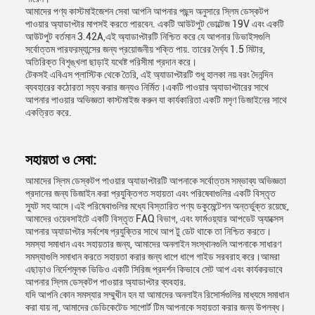
আমাদের পণ্য কাস্টমাইজেশন সেবা আপনি আপনার পছন্দ অনুসারে স্লিম ডেস্কটপ
পাওয়ার অ্যাডাপ্টার মাপসই করতে পারবেন. একটি আউটপুট ভোল্টেজ 19V এবং একটি
আউটপুট বর্তমান 3.42A,এই অ্যাডাপ্টারটি নিশ্চিত করে যে আপনার ডিভাইসগুলি
সর্বোত্তম পারফরম্যান্সের জন্য প্রয়োজনীয় শক্তি পায়. তারের দৈর্ঘ্য 1.5 মিটার,
অতিরিক্ত বিশৃঙ্খলা ছাড়াই যথেষ্ট পরিসীমা প্রদান করে।
টেকসই এবিএস প্লাস্টিক থেকে তৈরি, এই অ্যাডাপ্টারটি শুধু হালকা নয় বরং দৈনন্দিন
ব্যবহারের কঠোরতা সহ্য করার জন্যও নির্মিত।একটি পাওয়ার অ্যাডাপ্টারের সাথে
আপনার পাওয়ার অভিজ্ঞতা কাস্টমাইজ করুন যা কার্যকারিতা একটি মসৃণ ডিজাইনের সাথে
একত্রিত করে.
সহায়তা ও সেবা:
আমাদের স্লিম ডেস্কটপ পাওয়ার অ্যাডাপ্টারটি আপনাকে সর্বোত্তম সম্ভাব্য অভিজ্ঞতা
প্রদানের জন্য ডিজাইন করা প্রযুক্তিগত সহায়তা এবং পরিষেবাগুলির একটি বিস্তৃত
স্যুট সহ আসে।এই পরিষেবাগুলির মধ্যে বিস্তারিত পণ্য ডকুমেন্টেশন অন্তর্ভুক্ত রয়েছে,
আমাদের ওয়েবসাইটে একটি বিস্তৃত FAQ বিভাগ, এবং ফার্মওয়্যার আপডেট অ্যাক্সেস
আপনার অ্যাডাপ্টার সর্বশেষ প্রযুক্তির সাথে আপ টু ডেট থাকে তা নিশ্চিত করতে।
সমস্যা সমাধান এবং সহায়তার জন্য, আমাদের অনলাইন সংস্থানগুলি আপনাকে সাধারণ
সমস্যাগুলি সমাধান করতে সহায়তা করার জন্য ধাপে ধাপে গাইড সরবরাহ করে।আমরা
এছাড়াও নির্দেশমূলক ভিডিও একটি সিরিজ প্রদর্শন কিভাবে সেট আপ এবং কার্যকরভাবে
আপনার স্লিম ডেস্কটপ পাওয়ার অ্যাডাপ্টার ব্যবহার.
যদি আপনি কোন সমস্যার সম্মুখীন হন যা আমাদের অনলাইন রিসোর্সগুলির মাধ্যমে সমাধান
করা যায় না, আমাদের ডেডিকেটেড সাপোর্ট টিম আপনাকে সহায়তা করার জন্য উপলব্ধ।