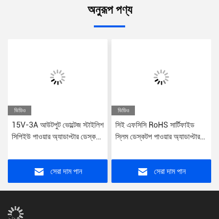
অনুরূপ পণ্য
ভিডিও
ভিডিও
15V-3A আউটপুট ভোল্টেজ স্টাইলিশ
সিই এফসিসি RoHS সার্টিফাইড
সিপিইউ পাওয়ার অ্যাডাপ্টার ডেস্কটপ
স্লিম ডেস্কটপ পাওয়ার অ্যাডাপ্টার
কম্পিউটারের জন্য স্ট্রিমলাইনড
ইউনিভার্সাল প্লাগ টাইপ 65W 24V
টাওয়ার পাওয়ার প্লাগ
আউটপুট
সেরা দাম পান
সেরা দাম পান