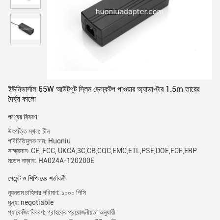
ইউনিভার্সাল 65W আউটপুট স্লিম ডেস্কটপ পাওয়ার অ্যাডাপ্টার 1.5m তারের
দৈর্ঘ্য কালো
পণ্যের বিবরণ
উৎপত্তি স্থল: চীন
পরিচিতিমুলক নাম: Huoniu
সাক্ষ্যদান: CE, FCC, UKCA,3C,CB,CQC,EMC,ETL,PSE,DOE,ECE,ERP
মডেল নম্বার: HA024A-120200E
পেমেন্ট ও শিপিংয়ের শর্তাবলী
ন্যূনতম চাহিদার পরিমাণ: ১০০০ পিসি
মূল্য: negotiable
প্যাকেজিং বিবরণ: গ্রাহকের প্রয়োজনীয়তা অনুযায়ী