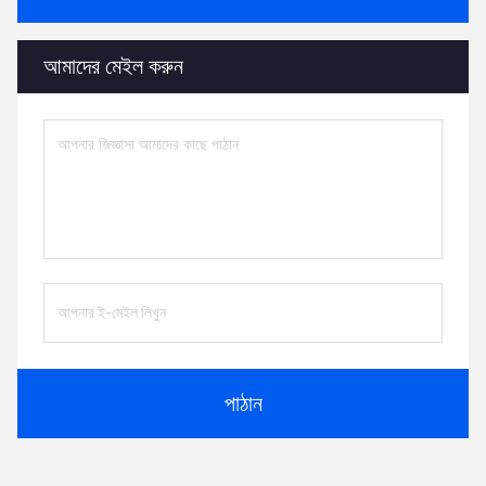
আমাদের মেইল ​​করুন
পাঠান