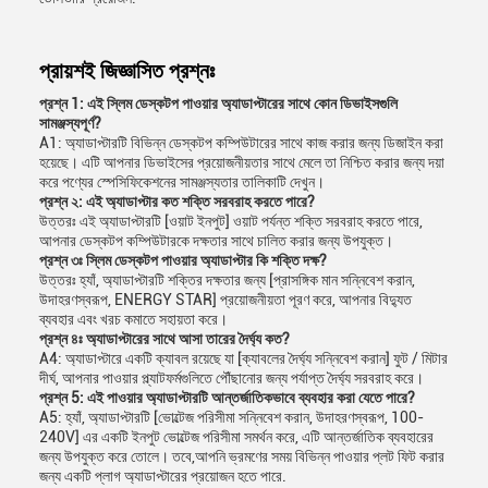
প্রায়শই জিজ্ঞাসিত প্রশ্নঃ
প্রশ্ন 1: এই স্লিম ডেস্কটপ পাওয়ার অ্যাডাপ্টারের সাথে কোন ডিভাইসগুলি
সামঞ্জস্যপূর্ণ?
A1: অ্যাডাপ্টারটি বিভিন্ন ডেস্কটপ কম্পিউটারের সাথে কাজ করার জন্য ডিজাইন করা
হয়েছে। এটি আপনার ডিভাইসের প্রয়োজনীয়তার সাথে মেলে তা নিশ্চিত করার জন্য দয়া
করে পণ্যের স্পেসিফিকেশনের সামঞ্জস্যতার তালিকাটি দেখুন।
প্রশ্ন ২: এই অ্যাডাপ্টার কত শক্তি সরবরাহ করতে পারে?
উত্তরঃ এই অ্যাডাপ্টারটি [ওয়াট ইনপুট] ওয়াট পর্যন্ত শক্তি সরবরাহ করতে পারে,
আপনার ডেস্কটপ কম্পিউটারকে দক্ষতার সাথে চালিত করার জন্য উপযুক্ত।
প্রশ্ন ৩ঃ স্লিম ডেস্কটপ পাওয়ার অ্যাডাপ্টার কি শক্তি দক্ষ?
উত্তরঃ হ্যাঁ, অ্যাডাপ্টারটি শক্তির দক্ষতার জন্য [প্রাসঙ্গিক মান সন্নিবেশ করান,
উদাহরণস্বরূপ, ENERGY STAR] প্রয়োজনীয়তা পূরণ করে, আপনার বিদ্যুত
ব্যবহার এবং খরচ কমাতে সহায়তা করে।
প্রশ্ন ৪ঃ অ্যাডাপ্টারের সাথে আসা তারের দৈর্ঘ্য কত?
A4: অ্যাডাপ্টারে একটি ক্যাবল রয়েছে যা [ক্যাবলের দৈর্ঘ্য সন্নিবেশ করান] ফুট / মিটার
দীর্ঘ, আপনার পাওয়ার প্ল্যাটফর্মগুলিতে পৌঁছানোর জন্য পর্যাপ্ত দৈর্ঘ্য সরবরাহ করে।
প্রশ্ন 5: এই পাওয়ার অ্যাডাপ্টারটি আন্তর্জাতিকভাবে ব্যবহার করা যেতে পারে?
A5: হ্যাঁ, অ্যাডাপ্টারটি [ভোল্টেজ পরিসীমা সন্নিবেশ করান, উদাহরণস্বরূপ, 100-
240V] এর একটি ইনপুট ভোল্টেজ পরিসীমা সমর্থন করে, এটি আন্তর্জাতিক ব্যবহারের
জন্য উপযুক্ত করে তোলে। তবে,আপনি ভ্রমণের সময় বিভিন্ন পাওয়ার প্লট ফিট করার
জন্য একটি প্লাগ অ্যাডাপ্টারের প্রয়োজন হতে পারে.