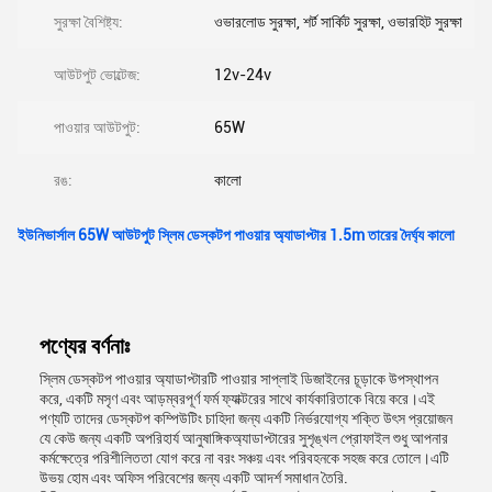
সুরক্ষা বৈশিষ্ট্য:
ওভারলোড সুরক্ষা, শর্ট সার্কিট সুরক্ষা, ওভারহিট সুরক্ষা
আউটপুট ভোল্টেজ:
12v-24v
পাওয়ার আউটপুট:
65W
রঙ:
কালো
ইউনিভার্সাল 65W আউটপুট স্লিম ডেস্কটপ পাওয়ার অ্যাডাপ্টার 1.5m তারের দৈর্ঘ্য কালো
পণ্যের বর্ণনাঃ
স্লিম ডেস্কটপ পাওয়ার অ্যাডাপ্টারটি পাওয়ার সাপ্লাই ডিজাইনের চূড়াকে উপস্থাপন
করে, একটি মসৃণ এবং আড়ম্বরপূর্ণ ফর্ম ফ্যাক্টরের সাথে কার্যকারিতাকে বিয়ে করে।এই
পণ্যটি তাদের ডেস্কটপ কম্পিউটিং চাহিদা জন্য একটি নির্ভরযোগ্য শক্তি উৎস প্রয়োজন
যে কেউ জন্য একটি অপরিহার্য আনুষাঙ্গিকঅ্যাডাপ্টারের সুশৃঙ্খল প্রোফাইল শুধু আপনার
কর্মক্ষেত্রে পরিশীলিততা যোগ করে না বরং সঞ্চয় এবং পরিবহনকে সহজ করে তোলে।এটি
উভয় হোম এবং অফিস পরিবেশের জন্য একটি আদর্শ সমাধান তৈরি.