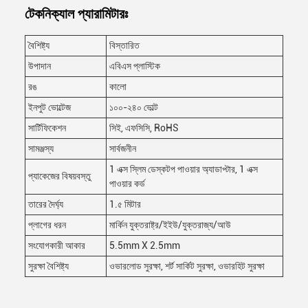
টেকনিক্যাল প্যারামিটারঃ
বৈশিষ্ট্য
বিস্তারিত
উপাদান
এবিএস প্লাস্টিক
রঙ
কালো
ইনপুট ভোল্টেজ
১০০-২৪০ ভোল্ট
সার্টিফিকেশন
সিই, এফসিসি, RoHS
সামঞ্জস্য
সার্বজনীন
1 এক্স স্লিম ডেস্কটপ পাওয়ার অ্যাডাপ্টার, 1 এক্স
প্যাকেজের বিষয়বস্তু
পাওয়ার কর্ড
তারের দৈর্ঘ্য
1.৫ মিটার
প্লাগের ধরন
মার্কিন যুক্তরাষ্ট্র/ইইউ/যুক্তরাজ্য/আউ
সংযোগকারী আকার
5.5mm X 2.5mm
সুরক্ষা বৈশিষ্ট্য
ওভারলোড সুরক্ষা, শর্ট সার্কিট সুরক্ষা, ওভারহিট সুরক্ষা