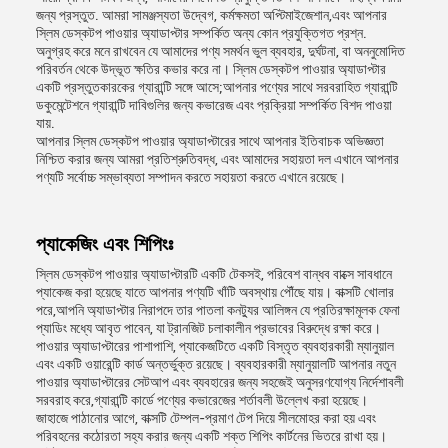
জন্য প্রস্তুত. আমরা সামঞ্জস্যতা উদ্বেগ, কর্মক্ষমতা অপ্টিমাইজেশান,এবং আপনার
স্লিম ডেস্কটপ পাওয়ার অ্যাডাপ্টার সম্পর্কিত অন্য কোন প্রযুক্তিগত প্রশ্ন.
অনুগ্রহ করে মনে রাখবেন যে আমাদের পণ্য সমর্থন ভুল ব্যবহার, দুর্ঘটনা, বা অননুমোদিত
পরিবর্তন থেকে উদ্ভূত ক্ষতির কভার করে না। স্লিম ডেস্কটপ পাওয়ার অ্যাডাপ্টার
একটি প্রস্তুতকারকের গ্যারান্টি সঙ্গে আসে;আপনার পণ্যের সাথে সরবরাহিত গ্যারান্টি
ডকুমেন্টেশনে গ্যারান্টি দাবিগুলির জন্য কভারেজ এবং প্রক্রিয়া সম্পর্কিত বিশদ পাওয়া
যায়.
আপনার স্লিম ডেস্কটপ পাওয়ার অ্যাডাপ্টারের সাথে আপনার ইতিবাচক অভিজ্ঞতা
নিশ্চিত করার জন্য আমরা প্রতিশ্রুতিবদ্ধ, এবং আমাদের সহায়তা দল এখানে আপনার
পণ্যটি সর্বোচ্চ সম্ভাব্যতা সম্পাদন করতে সহায়তা করতে এখানে রয়েছে।
প্যাকেজিং এবং শিপিংঃ
স্লিম ডেস্কটপ পাওয়ার অ্যাডাপ্টারটি একটি টেকসই, পরিবেশ বান্ধব বাক্সে সাবধানে
প্যাকেজ করা হয়েছে যাতে আপনার পণ্যটি খাঁটি অবস্থায় পৌঁছে যায়। বাক্সটি খোলার
পরে,আপনি অ্যাডাপ্টার নিরাপদে তার পাতলা কনট্যুর আলিঙ্গন যে প্রতিরক্ষামূলক ফেনা
প্যাডিং মধ্যে আবৃত পাবেন, যা ট্রানজিট চলাকালীন প্রভাবের বিরুদ্ধে রক্ষা করে।
পাওয়ার অ্যাডাপ্টারের পাশাপাশি, প্যাকেজটিতে একটি বিস্তৃত ব্যবহারকারী ম্যানুয়াল
এবং একটি ওয়ারেন্টি কার্ড অন্তর্ভুক্ত রয়েছে। ব্যবহারকারী ম্যানুয়ালটি আপনার নতুন
পাওয়ার অ্যাডাপ্টারের সেটআপ এবং ব্যবহারের জন্য সহজেই অনুসরণযোগ্য নির্দেশাবলী
সরবরাহ করে,গ্যারান্টি কার্ডে পণ্যের কভারেজের শর্তাবলী উল্লেখ করা হয়েছে।
জাহাজে পাঠানোর আগে, বাক্সটি টেম্পল-প্রমাণ টেপ দিয়ে সীলমোহর করা হয় এবং
পরিবহনের কঠোরতা সহ্য করার জন্য একটি শক্ত শিপিং কার্টনের ভিতরে রাখা হয়।