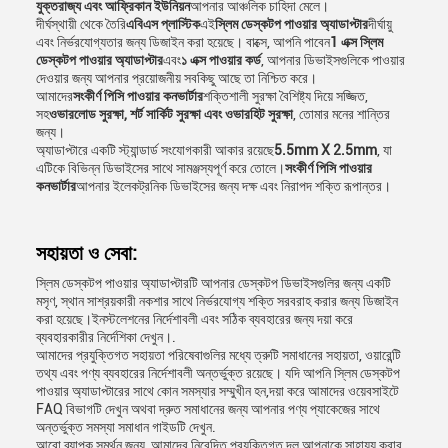
যুক্তরাজ্য এবং আফ্রিকান ইউনিয়ন
আপনার আঞ্চলিক চাহিদা মেলে।
দীর্ঘস্থায়ী থেকে তৈরি
এবিএস প্লাস্টিক
এই
স্লিম ডেস্কটপ পাওয়ার অ্যাডাপ্টার
দীর্ঘায়ু
এবং নির্ভরযোগ্যতার জন্য ডিজাইন করা হয়েছে। বাক্সে, আপনি পাবেন
1 এক্স স্লিম
ডেস্কটপ পাওয়ার অ্যাডাপ্টার
এবং
১ এক্স পাওয়ার কর্ড
, আপনার ডিভাইসগুলিকে পাওয়ার
দেওয়ার জন্য আপনার প্রয়োজনীয় সবকিছু আছে তা নিশ্চিত করে।
আমাদের
সংকীর্ণ পিসি পাওয়ার কনভার্টার
শক্তিশালী সুরক্ষা বৈশিষ্ট্য দিয়ে সজ্জিত,
সহ
ওভারলোড সুরক্ষা, শর্ট সার্কিট সুরক্ষা এবং ওভারহিট সুরক্ষা
, তোমার মনের শান্তির
জন্য।
অ্যাডাপ্টারে একটি স্ট্যান্ডার্ড সংযোগকারী আকার রয়েছে
5.5mm X 2.5mm
, যা
এটিকে বিভিন্ন ডিভাইসের সাথে সামঞ্জস্যপূর্ণ করে তোলে।
সংকীর্ণ পিসি পাওয়ার
কনভার্টার
আপনার ইলেকট্রনিক ডিভাইসের জন্য দক্ষ এবং নিরাপদ শক্তি রূপান্তর।
সহায়তা ও সেবা:
স্লিম ডেস্কটপ পাওয়ার অ্যাডাপ্টারটি আপনার ডেস্কটপ ডিভাইসগুলির জন্য একটি
মসৃণ, স্থান সাশ্রয়কারী নকশার সাথে নির্ভরযোগ্য শক্তি সরবরাহ করার জন্য ডিজাইন
করা হয়েছে।ইনস্টলেশনের নির্দেশাবলী এবং সঠিক ব্যবহারের জন্য দয়া করে
ব্যবহারকারীর নির্দেশিকা দেখুন।.
আমাদের প্রযুক্তিগত সহায়তা পরিষেবাগুলির মধ্যে ত্রুটি সমাধানের সহায়তা, ওয়ারেন্টি
তথ্য এবং পণ্য ব্যবহারের নির্দেশাবলী অন্তর্ভুক্ত রয়েছে। যদি আপনি স্লিম ডেস্কটপ
পাওয়ার অ্যাডাপ্টারের সাথে কোন সমস্যার সম্মুখীন হন,দয়া করে আমাদের ওয়েবসাইটে
FAQ বিভাগটি দেখুন অথবা দ্রুত সমাধানের জন্য আপনার পণ্য প্যাকেজের সাথে
অন্তর্ভুক্ত সমস্যা সমাধান গাইডটি দেখুন.
আরো ব্যাপক সমর্থন জন্য, আমাদের নিবেদিত প্রযুক্তিগত দল আপনাকে সাহায্য করার