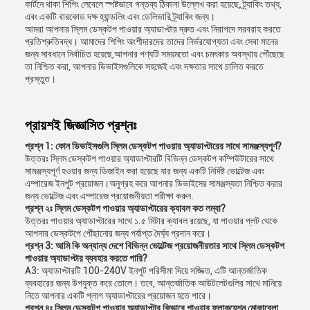
কার্টনে থাকা শিপিং লেবেলে স্পষ্টভাবে গন্তব্য ঠিকানা উল্লেখ করা হয়েছে, ট্র্যাকিং তথ্য,
এবং একটি বারকোড দক্ষ হ্যান্ডলিং এবং ডেলিভারি ট্র্যাকিং জন্য।
আমরা আপনার স্লিম ডেস্কটপ পাওয়ার অ্যাডাপ্টার দ্রুত এবং নিরাপদে সরবরাহ করতে
প্রতিশ্রুতিবদ্ধ। আমাদের শিপিং অংশীদারদের তাদের নির্ভরযোগ্যতা এবং সেবা মানের
জন্য সাবধানে নির্বাচিত হয়েছে,আপনার পণ্যটি সময়মতো এবং চমৎকার অবস্থায় পৌঁছেছে
তা নিশ্চিত করা, আপনার ডিভাইসগুলিকে সহজেই এবং দক্ষতার সাথে চালিত করতে
প্রস্তুত।
প্রায়শই জিজ্ঞাসিত প্রশ্নঃ
প্রশ্ন 1: কোন ডিভাইসগুলি স্লিম ডেস্কটপ পাওয়ার অ্যাডাপ্টারের সাথে সামঞ্জস্যপূর্ণ?
উত্তরঃ স্লিম ডেস্কটপ পাওয়ার অ্যাডাপ্টারটি বিভিন্ন ডেস্কটপ কম্পিউটারের সাথে
সামঞ্জস্যপূর্ণ হওয়ার জন্য ডিজাইন করা হয়েছে যার জন্য একটি নির্দিষ্ট ভোল্টেজ এবং
এম্পারেজ ইনপুট প্রয়োজন।অনুগ্রহ করে আপনার ডিভাইসের সামঞ্জস্যতা নিশ্চিত করার
জন্য ভোল্টেজ এবং এম্পারেজ প্রয়োজনীয়তা পরীক্ষা করুন.
প্রশ্ন ২ঃ স্লিম ডেস্কটপ পাওয়ার অ্যাডাপ্টারের ক্যাবল কত লম্বা?
উত্তরঃ পাওয়ার অ্যাডাপ্টারের সাথে ১.৫ মিটার ক্যাবল রয়েছে, যা পাওয়ার প্লট থেকে
আপনার ডেস্কটপে পৌঁছানোর জন্য পর্যাপ্ত দৈর্ঘ্য প্রদান করে।
প্রশ্ন 3: আমি কি অন্যান্য দেশে বিভিন্ন ভোল্টেজ প্রয়োজনীয়তার সাথে স্লিম ডেস্কটপ
পাওয়ার অ্যাডাপ্টার ব্যবহার করতে পারি?
A3: অ্যাডাপ্টারটি 100-240V ইনপুট পরিসীমা দিয়ে সজ্জিত, এটি আন্তর্জাতিক
ব্যবহারের জন্য উপযুক্ত করে তোলে। তবে, আন্তর্জাতিক আউটলেটগুলির সাথে মানিয়ে
নিতে আপনার একটি প্লাগ অ্যাডাপ্টারের প্রয়োজন হতে পারে।
প্রশ্ন ৪ঃ স্লিম ডেস্কটপ পাওয়ার অ্যাডাপ্টার কিভাবে পাওয়ার ফ্লাকুয়েশন মোকাবেলা