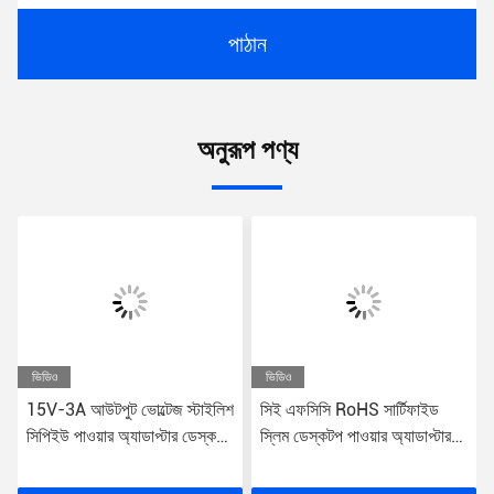
পাঠান
অনুরূপ পণ্য
ভিডিও
ভিডিও
15V-3A আউটপুট ভোল্টেজ স্টাইলিশ
সিই এফসিসি RoHS সার্টিফাইড
সিপিইউ পাওয়ার অ্যাডাপ্টার ডেস্কটপ
স্লিম ডেস্কটপ পাওয়ার অ্যাডাপ্টার
কম্পিউটারের জন্য স্ট্রিমলাইনড
ইউনিভার্সাল প্লাগ টাইপ 65W 24V
টাওয়ার পাওয়ার প্লাগ
আউটপুট