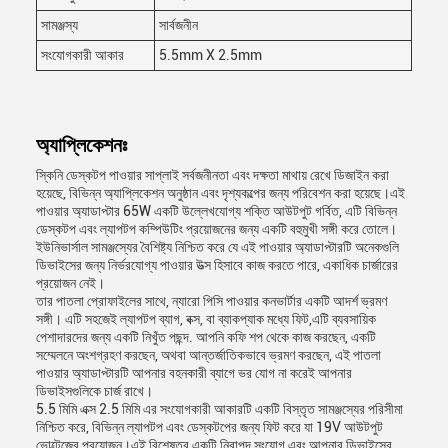
সামঞ্জস্য
সার্বজনীন
সংযোগকারী আকার
5.5mm X 2.5mm
অ্যাপ্লিকেশনঃ
স্কিনি ডেস্কটপ পাওয়ার সাপ্লাই সর্বজনীনতা এবং দক্ষতা মাথায় রেখে ডিজাইন করা
হয়েছে, বিভিন্ন অ্যাপ্লিকেশন অনুষ্ঠান এবং দৃশ্যকল্পের জন্য পরিবেশন করা হয়েছে।এই
পাওয়ার অ্যাডাপ্টার 65W একটি উল্লেখযোগ্য শক্তি আউটপুট গর্বিত, এটি বিভিন্ন
ডেস্কটপ এবং ল্যাপটপ কম্পিউটিং প্রয়োজনের জন্য একটি বহুমুখী সঙ্গী করে তোলে।
ইউনিভার্সাল সামঞ্জস্যের বৈশিষ্ট্য নিশ্চিত করে যে এই পাওয়ার অ্যাডাপ্টারটি অনেকগুলি
ডিভাইসের জন্য নির্ভরযোগ্য পাওয়ার উত্স হিসাবে কাজ করতে পারে, একাধিক চার্জারের
প্রয়োজন নেই।
তার পাতলা প্রোফাইলের সাথে, ন্যারো পিসি পাওয়ার কনভার্টার একটি আদর্শ ভ্রমণ
সঙ্গী। এটি সহজেই ল্যাপটপ ব্যাগ, বক্স, বা ব্যাকপ্যাক মধ্যে ফিট,এটি ব্যবসায়িক
পেশাদারদের জন্য একটি নিখুঁত পছন্দ. আপনি কফি শপ থেকে কাজ করছেন, একটি
সম্মেলনে অংশগ্রহণ করছেন, অথবা আন্তর্জাতিকভাবে ভ্রমণ করছেন, এই পাতলা
পাওয়ার অ্যাডাপ্টারটি আপনার বহনকারী ব্যাগে ভর যোগ না করেই আপনার
ডিভাইসগুলিকে চার্জ রাখে।
5.5 মিমি এক্স 2.5 মিমি এর সংযোগকারী আকারটি একটি বিস্তৃত সামঞ্জস্যের পরিসীমা
নিশ্চিত করে, বিভিন্ন ল্যাপটপ এবং ডেস্কটপের জন্য ফিট করে যা 19V আউটপুট
ভোল্টেজের প্রয়োজন।এই বিশেষত্ব একটি নিরাপদ সংযোগ এবং আপনার ডিভাইসের