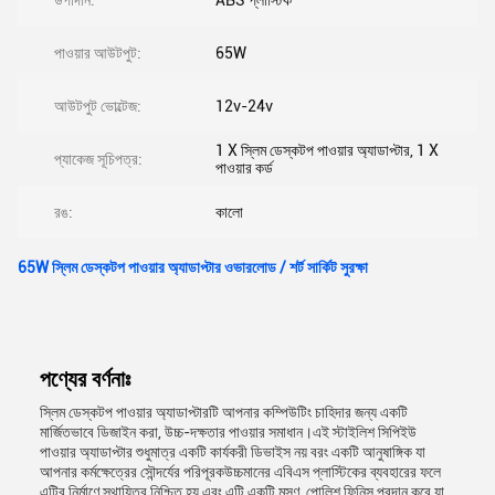
উপাদান:
ABS প্লাস্টিক
পাওয়ার আউটপুট:
65W
আউটপুট ভোল্টেজ:
12v-24v
1 X স্লিম ডেস্কটপ পাওয়ার অ্যাডাপ্টার, 1 X
প্যাকেজ সূচিপত্র:
পাওয়ার কর্ড
রঙ:
কালো
65W স্লিম ডেস্কটপ পাওয়ার অ্যাডাপ্টার ওভারলোড / শর্ট সার্কিট সুরক্ষা
পণ্যের বর্ণনাঃ
স্লিম ডেস্কটপ পাওয়ার অ্যাডাপ্টারটি আপনার কম্পিউটিং চাহিদার জন্য একটি
মার্জিতভাবে ডিজাইন করা, উচ্চ-দক্ষতার পাওয়ার সমাধান।এই স্টাইলিশ সিপিইউ
পাওয়ার অ্যাডাপ্টার শুধুমাত্র একটি কার্যকরী ডিভাইস নয় বরং একটি আনুষাঙ্গিক যা
আপনার কর্মক্ষেত্রের সৌন্দর্যের পরিপূরকউচ্চমানের এবিএস প্লাস্টিকের ব্যবহারের ফলে
এটির নির্মাণে স্থায়িত্ব নিশ্চিত হয় এবং এটি একটি মসৃণ, পোলিশ ফিনিস প্রদান করে যা