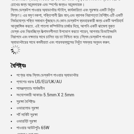
চোখের জন্য আনন্দদায়ক এবং স্পর্শের জন্যও আনন্দদায়ক।
স্লিম ডেস্কটপ পাওয়ার অ্যাডাপ্টার স্টাইল, কার্যকারিতা এবং সুরক্ষার একটি নিখুঁত
মিশ্রণ। এর মসৃণ নকশা, শক্তিশালী বিল্ড মান,এবং ব্যাপক নিরাপত্তা বৈশিষ্ট্য এটি একটি
নির্ভরযোগ্য শক্তি সমাধান খুঁজছেন যে কোন ডেস্কটপ ব্যবহারকারী জন্য একটি অপরিহার্য
আনুষাঙ্গিক করতে. এই পাতলা কম্পিউটার চার্জার দিয়ে, আপনি একটি ঝামেলা মুক্ত
ডেস্ক এবং নিরবচ্ছিন্ন উত্পাদনশীলতা উপভোগ করতে পারেন, আপনার ডিভাইসগুলি
নিরাপদে এবং দক্ষতার সাথে চালিত হয় তা নিশ্চিত করে।স্লিম ডেস্কটপ পাওয়ার
অ্যাডাপ্টারের সাথে কমনীয়তা এবং পারফরম্যান্সের নিখুঁত সমন্বয় অনুভব করুন.
বৈশিষ্ট্যঃ
পণ্যের নামঃ স্লিম ডেস্কটপ পাওয়ার অ্যাডাপ্টার
প্লাগের ধরনঃ US/EU/UK/AU
সামঞ্জস্যতাঃ সার্বজনীন
সংযোগকারী আকারঃ 5.5mm X 2.5mm
সুরক্ষা বৈশিষ্ট্যঃ
ওভারলোড সুরক্ষা
শর্ট সার্কিট সুরক্ষা
ওভারহিট সুরক্ষা
পাওয়ার আউটপুটঃ 65W