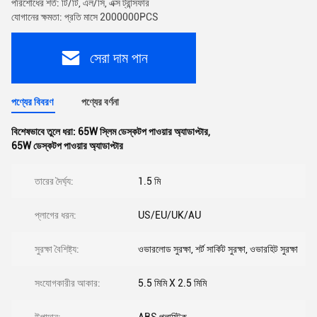
পরিশোধের শর্ত: টি/টি, এল/সি, এক্স ট্রান্সফার
যোগানের ক্ষমতা: প্রতি মাসে 2000000PCS
সেরা দাম পান
পণ্যের বিবরণ
পণ্যের বর্ণনা
বিশেষভাবে তুলে ধরা:
65W স্লিম ডেস্কটপ পাওয়ার অ্যাডাপ্টার
,
65W ডেস্কটপ পাওয়ার অ্যাডাপ্টার
তারের দৈর্ঘ্য:
1.5 মি
প্লাগের ধরন:
US/EU/UK/AU
সুরক্ষা বৈশিষ্ট্য:
ওভারলোড সুরক্ষা, শর্ট সার্কিট সুরক্ষা, ওভারহিট সুরক্ষা
সংযোগকারীর আকার:
5.5 মিমি X 2.5 মিমি