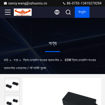
nancy.wang@szhuoniu.cn
86-0755-13410274294
উদ্ধৃতি
পণ্য
বাড়ি
>
পণ্য
>
স্লিম ডেস্কটপ পাওয়ার অ্যাডাপ্টার
>
65W স্লিম ডেস্কটপ পাওয়ার
অ্যাডাপ্টার ওভারলোড / শর্ট সার্কিট সুরক্ষা