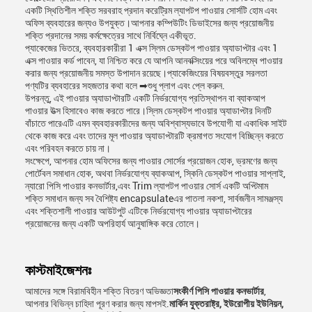
একটি স্থিতিশীল শক্তি সরবরাহ প্রদান করেট্রিম ল্যাপটপ পাওয়ার সোর্সটি হোম এবং
অফিস ব্যবহারের জন্যও উপযুক্ত।আপনার কম্পিউটিং ডিভাইসের জন্য প্রয়োজনীয়
শক্তি প্রদানের সময় কর্মক্ষেত্রের সাথে নির্বিঘ্নে একীভূত.
প্যাকেজের ভিতরে, ব্যবহারকারীরা 1 এক্স স্লিম ডেস্কটপ পাওয়ার অ্যাডাপ্টার এবং 1
এক্স পাওয়ার কর্ড পাবেন, যা নিশ্চিত করে যে আপনি আনবক্সিংয়ের পরে অবিলম্বে পাওয়ার
করার জন্য প্রয়োজনীয় সমস্ত উপাদান রয়েছে।প্যাকেজিংয়ের বিষয়বস্তুর সরলতা
পণ্যটির ব্যবহারের সহজতার কথা বলে ➡শুধু প্লাগ এবং প্লে করুন.
উপরন্তু, এই পাওয়ার অ্যাডাপ্টারটি একটি নির্ভরযোগ্য প্রতিস্থাপন বা ব্যাকআপ
পাওয়ার উত্স হিসাবেও কাজ করতে পারে।স্লিম ডেস্কটপ পাওয়ার অ্যাডাপ্টার দিনটি
বাঁচাতে পারেএটি এমন ব্যবহারকারীদের জন্য অবিশ্বাস্যভাবে উপযোগী যা একাধিক সাইট
থেকে কাজ করে এবং তাদের মূল পাওয়ার অ্যাডাপ্টারটি ক্রমাগত সংযোগ বিচ্ছিন্ন করতে
এবং পরিবহন করতে চায় না।
সংক্ষেপে, আপনার হোম অফিসের জন্য পাওয়ার সোর্সের প্রয়োজন হোক, ভ্রমণের জন্য
পোর্টেবল সমাধান হোক, অথবা নির্ভরযোগ্য ব্যাকআপ, স্কিনি ডেস্কটপ পাওয়ার সাপ্লাই,
ন্যারো পিসি পাওয়ার কনভার্টার,এবং Trim ল্যাপটপ পাওয়ার সোর্স একটি অপ্টিমাম
শক্তি সমাধান জন্য সব বৈশিষ্ট্য encapsulateএর পাতলা নকশা, সার্বজনীন সামঞ্জস্য
এবং শক্তিশালী পাওয়ার আউটপুট এটিকে নির্ভরযোগ্য পাওয়ার অ্যাডাপ্টারের
প্রয়োজনের জন্য একটি অপরিহার্য আনুষাঙ্গিক করে তোলে।
কাস্টমাইজেশনঃ
আমাদের সঙ্গে বিরামবিহীন শক্তি বিতরণ অভিজ্ঞতা
সংকীর্ণ পিসি পাওয়ার কনভার্টার
,
আপনার বিভিন্ন চাহিদা পূরণ করার জন্য মাপসই.
মার্কিন যুক্তরাষ্ট্র, ইউরোপীয় ইউনিয়ন,