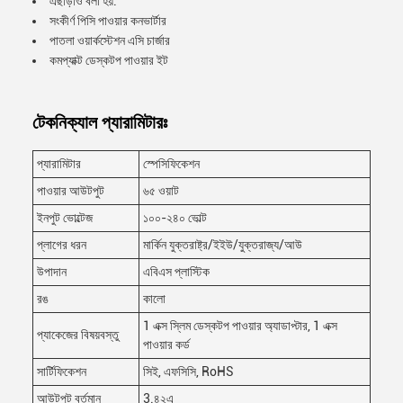
এছাড়াও বলা হয়:
সংকীর্ণ পিসি পাওয়ার কনভার্টার
পাতলা ওয়ার্কস্টেশন এসি চার্জার
কমপ্যাক্ট ডেস্কটপ পাওয়ার ইট
টেকনিক্যাল প্যারামিটারঃ
প্যারামিটার
স্পেসিফিকেশন
পাওয়ার আউটপুট
৬৫ ওয়াট
ইনপুট ভোল্টেজ
১০০-২৪০ ভোল্ট
প্লাগের ধরন
মার্কিন যুক্তরাষ্ট্র/ইইউ/যুক্তরাজ্য/আউ
উপাদান
এবিএস প্লাস্টিক
রঙ
কালো
1 এক্স স্লিম ডেস্কটপ পাওয়ার অ্যাডাপ্টার, 1 এক্স
প্যাকেজের বিষয়বস্তু
পাওয়ার কর্ড
সার্টিফিকেশন
সিই, এফসিসি, RoHS
আউটপুট বর্তমান
3.৪২এ