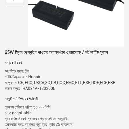
65W স্লিম ডেস্কটপ পাওয়ার অ্যাডাপ্টার ওভারলোড / শর্ট সার্কিট সুরক্ষা
পণ্যের বিবরণ
উৎপত্তি স্থল: চীন
পরিচিতিমুলক নাম: Huoniu
সাক্ষ্যদান: CE, FCC, UKCA,3C,CB,CQC,EMC,ETL,PSE,DOE,ECE,ERP
মডেল নম্বার: HA024A-120200E
পেমেন্ট ও শিপিংয়ের শর্তাবলী
ন্যূনতম চাহিদার পরিমাণ: ১০০০ পিসি
মূল্য: negotiable
প্যাকেজিং বিবরণ: গ্রাহকের প্রয়োজনীয়তা অনুযায়ী
ডেলিভারি সময়: আমানত প্রাপ্তির প্রায় 25 কার্যদিবস