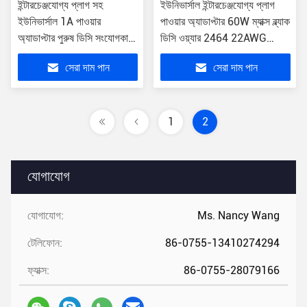
ইন্টারচেঞ্জযোগ্য প্লাগ সহ
ইউনিভার্সাল ইন্টারচেঞ্জযোগ্য প্লাগ
ইউনিভার্সাল 1A পাওয়ার
পাওয়ার অ্যাডাপ্টার 60W ম্যাক্স ব্ল্যাক
অ্যাডাপ্টার পুরুষ ডিসি সংযোগকারী
ডিসি ওয়্যার 2464 22AWG
100-240V ইনপুট ভোল্টেজ
1.2M AU EU US UK
সেরা দাম পান
সেরা দাম পান
Version OCP OLP OVP
1
2
যোগাযোগ
যোগাযোগ:
Ms. Nancy Wang
টেলিফোন:
86-0755-13410274294
ফ্যাক্স:
86-0755-28079166