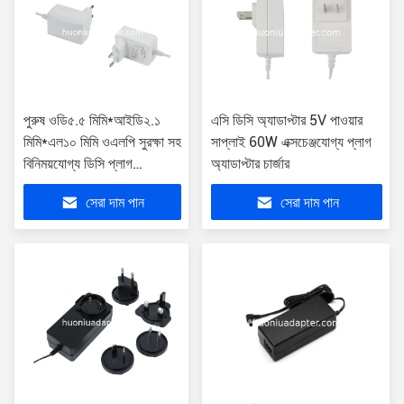
পুরুষ ওডি৫.৫ মিমি*আইডি২.১
এসি ডিসি অ্যাডাপ্টার 5V পাওয়ার
মিমি*এল১০ মিমি ওএলপি সুরক্ষা সহ
সাপ্লাই 60W এক্সচেঞ্জযোগ্য প্লাগ
বিনিময়যোগ্য ডিসি প্লাগ
অ্যাডাপ্টার চার্জার
অ্যাডাপ্টার
সেরা দাম পান
সেরা দাম পান