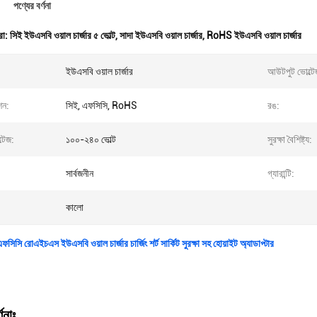
পণ্যের বর্ণনা
রা:
সিই ইউএসবি ওয়াল চার্জার ৫ ভোল্ট
,
সাদা ইউএসবি ওয়াল চার্জার
,
RoHS ইউএসবি ওয়াল চার্জার
ইউএসবি ওয়াল চার্জার
আউটপুট ভোল্টে
শন:
সিই, এফসিসি, RoHS
রঙ:
্টেজ:
১০০-২৪০ ভোল্ট
সুরক্ষা বৈশিষ্ট্য:
সার্বজনীন
গ্যারান্টি:
কালো
ফসিসি রোএইচএস ইউএসবি ওয়াল চার্জার চার্জিং শর্ট সার্কিট সুরক্ষা সহ হোয়াইট অ্যাডাপ্টার
ণনাঃ