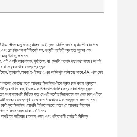
্চ-পারফরম্যান্স আনুষাঙ্গিক।এই দ্রুত-চার্জ পাওয়ার অ্যাডাপ্টার নিশ্চিত
রোএইচএস সার্টিফিকেট সহ, পণ্যটি প্রতিটি ব্যবহারে সুরক্ষা এবং
ং বহুমুখিতা তুলে ধরেন.
ওজনের, এটি একটি ব্যাকপ্যাক, স্যুটকেস, বা এমনকি পকেটে বহন করা সহজ।আপনি
ার বা সংযুক্ত থাকার জন্য প্রস্তুত।
মার্টফোন, ট্যাবলেট,অথবা ই-রিডার ২ এর আউটপুট বর্তমানের সাথে.4A. এটা সেই
বা কাজের সেশনের মধ্যে আপনার ডিভাইসগুলিকে দ্রুত চার্জ করার প্রস্তাব
টি ব্যবসায়িক কল, ইমেল এবং উপস্থাপনাগুলির জন্য সর্বদা শক্তিযুক্ত।
রের শংসাপত্রগুলি নিশ্চিত করে যে এটি সর্বোচ্চ নিরাপত্তা মান মেনে চলে,এটিকে
টি সবচেয়ে গুরুত্বপূর্ণ, যাতে আপনি অবহিত এবং সংযুক্ত থাকতে পারেন।
 হল একটি মৃত ডিভাইস।আপনি নিশ্চিত করতে পারেন যে আপনার বিনোদন
লাপ উপভোগ করার জন্য আরও বেশি সময়।
ি অপরিহার্য হাতিয়ার।হালকা ওজন, এবং শক্তিশালী চার্জারটি বিভিন্ন