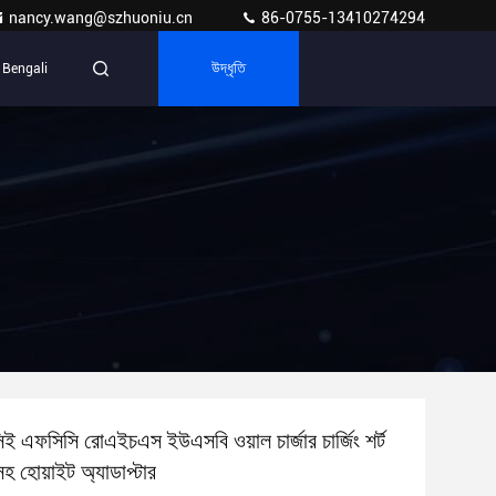
nancy.wang@szhuoniu.cn
86-0755-13410274294
Bengali
উদ্ধৃতি
সিই এফসিসি রোএইচএস ইউএসবি ওয়াল চার্জার চার্জিং শর্ট
া সহ হোয়াইট অ্যাডাপ্টার