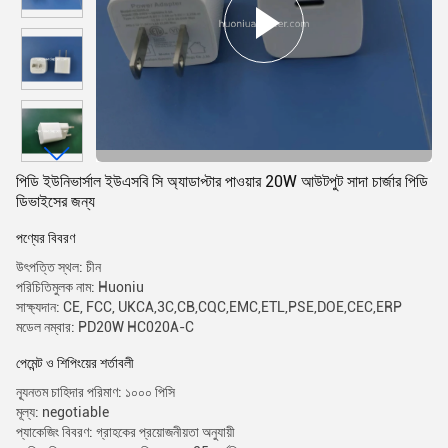
পিডি ইউনিভার্সাল ইউএসবি সি অ্যাডাপ্টার পাওয়ার 20W আউটপুট সাদা চার্জার পিডি
ডিভাইসের জন্য
পণ্যের বিবরণ
উৎপত্তি স্থল: চীন
পরিচিতিমুলক নাম: Huoniu
সাক্ষ্যদান: CE, FCC, UKCA,3C,CB,CQC,EMC,ETL,PSE,DOE,CEC,ERP
মডেল নম্বার: PD20W HC020A-C
পেমেন্ট ও শিপিংয়ের শর্তাবলী
ন্যূনতম চাহিদার পরিমাণ: ১০০০ পিসি
মূল্য: negotiable
প্যাকেজিং বিবরণ: গ্রাহকের প্রয়োজনীয়তা অনুযায়ী