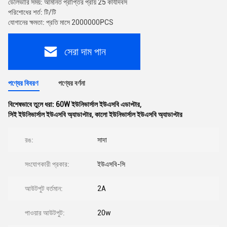
ডেলিভারি সময়: আমানত প্রাপ্তির প্রায় 25 কার্যদিবস
পরিশোধের শর্ত: টি/টি
যোগানের ক্ষমতা: প্রতি মাসে 2000000PCS
সেরা দাম পান
পণ্যের বিবরণ
পণ্যের বর্ণনা
বিশেষভাবে তুলে ধরা:
60W ইউনিভার্সাল ইউএসবি এডাপ্টার
,
সিই ইউনিভার্সাল ইউএসবি অ্যাডাপ্টার
,
কালো ইউনিভার্সাল ইউএসবি অ্যাডাপ্টার
রঙ:
সাদা
সংযোগকারী প্রকার:
ইউএসবি-সি
আউটপুট বর্তমান:
2A
পাওয়ার আউটপুট:
20w