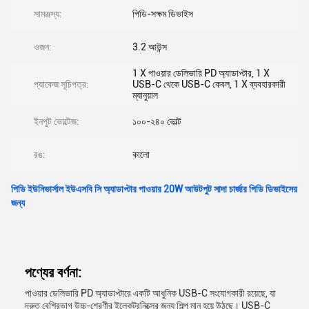
সামঞ্জস্য:
পিডি-সক্ষম ডিভাইস
ওজন:
3.2 আউন্স
1 X পাওয়ার ডেলিভারি PD অ্যাডাপ্টার, 1 X
প্যাকেজ সূচিপত্র:
USB-C থেকে USB-C কেবল, 1 X ব্যবহারকারী
ম্যানুয়াল
ইনপুট ভোল্টেজ:
১০০-২৪০ ভোল্ট
রঙ:
কালো
পিডি ইউনিভার্সাল ইউএসবি সি অ্যাডাপ্টার পাওয়ার 20W আউটপুট সাদা চার্জার পিডি ডিভাইসের
জন্য
পণ্যের বর্ণনা:
পাওয়ার ডেলিভারি PD অ্যাডাপ্টারে একটি আধুনিক USB-C সংযোগকারী রয়েছে, যা
দ্রুত বেশিরভাগ উচ্চ-শ্রেণীর ইলেকট্রনিক্সের জন্য শিল্প মান হয়ে উঠছে। USB-C