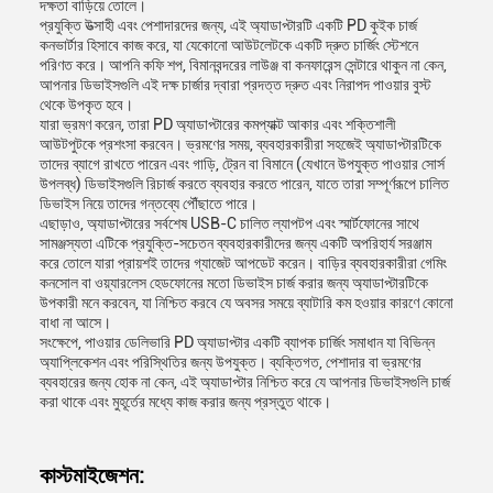
দক্ষতা বাড়িয়ে তোলে।
প্রযুক্তি উত্সাহী এবং পেশাদারদের জন্য, এই অ্যাডাপ্টারটি একটি PD কুইক চার্জ
কনভার্টার হিসাবে কাজ করে, যা যেকোনো আউটলেটকে একটি দ্রুত চার্জিং স্টেশনে
পরিণত করে। আপনি কফি শপ, বিমানবন্দরের লাউঞ্জ বা কনফারেন্স সেন্টারে থাকুন না কেন,
আপনার ডিভাইসগুলি এই দক্ষ চার্জার দ্বারা প্রদত্ত দ্রুত এবং নিরাপদ পাওয়ার বুস্ট
থেকে উপকৃত হবে।
যারা ভ্রমণ করেন, তারা PD অ্যাডাপ্টারের কমপ্যাক্ট আকার এবং শক্তিশালী
আউটপুটকে প্রশংসা করবেন। ভ্রমণের সময়, ব্যবহারকারীরা সহজেই অ্যাডাপ্টারটিকে
তাদের ব্যাগে রাখতে পারেন এবং গাড়ি, ট্রেন বা বিমানে (যেখানে উপযুক্ত পাওয়ার সোর্স
উপলব্ধ) ডিভাইসগুলি রিচার্জ করতে ব্যবহার করতে পারেন, যাতে তারা সম্পূর্ণরূপে চালিত
ডিভাইস নিয়ে তাদের গন্তব্যে পৌঁছাতে পারে।
এছাড়াও, অ্যাডাপ্টারের সর্বশেষ USB-C চালিত ল্যাপটপ এবং স্মার্টফোনের সাথে
সামঞ্জস্যতা এটিকে প্রযুক্তি-সচেতন ব্যবহারকারীদের জন্য একটি অপরিহার্য সরঞ্জাম
করে তোলে যারা প্রায়শই তাদের গ্যাজেট আপডেট করেন। বাড়ির ব্যবহারকারীরা গেমিং
কনসোল বা ওয়্যারলেস হেডফোনের মতো ডিভাইস চার্জ করার জন্য অ্যাডাপ্টারটিকে
উপকারী মনে করবেন, যা নিশ্চিত করবে যে অবসর সময়ে ব্যাটারি কম হওয়ার কারণে কোনো
বাধা না আসে।
সংক্ষেপে, পাওয়ার ডেলিভারি PD অ্যাডাপ্টার একটি ব্যাপক চার্জিং সমাধান যা বিভিন্ন
অ্যাপ্লিকেশন এবং পরিস্থিতির জন্য উপযুক্ত। ব্যক্তিগত, পেশাদার বা ভ্রমণের
ব্যবহারের জন্য হোক না কেন, এই অ্যাডাপ্টার নিশ্চিত করে যে আপনার ডিভাইসগুলি চার্জ
করা থাকে এবং মুহূর্তের মধ্যে কাজ করার জন্য প্রস্তুত থাকে।
কাস্টমাইজেশন: