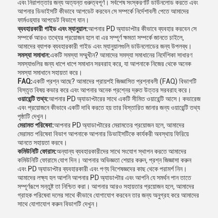
এবং নিরাপত্তার জন্য অত্যন্ত গুরুত্বপূর্ণ। সর্বশেষ সংস্করণটি ডাউনলোড করতে এবং
আপনার ডিভাইসটি কীভাবে আপডেট করবেন সে সম্পর্কে নির্দেশাবলী পেতে আমাদের
ফার্মওয়্যার আপডেট বিভাগে যান।
ব্যবহারকারী গাইড এবং ম্যানুয়াল:
আপনার PD অ্যাডাপ্টার কীভাবে ব্যবহার করবেন সে
সম্পর্কে আরও তথ্যের প্রয়োজন হলে বা এর সম্পূর্ণ ক্ষমতা সম্পর্কে জানতে চাইলে,
আমাদের ব্যাপক ব্যবহারকারী গাইড এবং ম্যানুয়ালগুলি ডাউনলোডের জন্য উপলব্ধ।
সমস্যা সমাধান:
একটি সমস্যা সম্মুখীন? আমাদের সমস্যা সমাধানের নির্দেশিকা সাধারণ
সমস্যাগুলির জন্য ধাপে ধাপে সমাধান সরবরাহ করে, যা আপনাকে নিজের থেকে অনেক
সমস্যা সমাধানে সহায়তা করে।
FAQ:
একটি প্রশ্ন আছে? আমাদের প্রায়শই জিজ্ঞাসিত প্রশ্নাবলী (FAQ) বিভাগটি
বিস্তৃত বিষয় কভার করে এবং আপনার অনেক প্রশ্নের দ্রুত উত্তর সরবরাহ করে।
ওয়ারেন্টি তথ্য:
আপনার PD অ্যাডাপ্টারের সাথে একটি সীমিত ওয়ারেন্টি আসে। কভারেজ
এবং প্রয়োজনে কীভাবে একটি দাবি করতে হয় তার বিস্তারিত জানার জন্য ওয়ারেন্টি তথ্য
পৃষ্ঠাটি দেখুন।
মেরামত পরিষেবা:
আপনার PD অ্যাডাপ্টারের মেরামতের প্রয়োজন হলে, আমাদের
মেরামত পরিষেবা বিভাগ আপনাকে আপনার ডিভাইসটিকে কার্যকরী অবস্থায় ফিরিয়ে
আনতে সহায়তা করবে।
কমিউনিটি ফোরাম:
অন্যান্য ব্যবহারকারীদের সাথে সংযোগ স্থাপন করতে আমাদের
কমিউনিটি ফোরামে যোগ দিন। আপনার অভিজ্ঞতা শেয়ার করুন, প্রশ্ন জিজ্ঞাসা করুন
এবং PD অ্যাডাপ্টার ব্যবহারকারী এবং পণ্য বিশেষজ্ঞদের কাছ থেকে পরামর্শ নিন।
আমাদের লক্ষ্য হল আপনি আপনার PD অ্যাডাপ্টার এবং আপনি যে সমর্থন পান তাতে
সম্পূর্ণরূপে সন্তুষ্ট তা নিশ্চিত করা। আপনার আরও সহায়তার প্রয়োজন হলে, আমাদের
গ্রাহক পরিষেবা দলের সাথে কীভাবে যোগাযোগ করবেন তার জন্য অনুগ্রহ করে আমাদের
সাথে যোগাযোগ করুন বিভাগটি দেখুন।