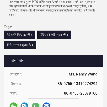
রোধ করার জন্য সুরক্ষা বৈশিষ্ট্যগুলির সাথে ডিজাইন করা হয়েছে। যাইহোক, ব্যবহারের
সময় অ্যাডাপ্টারটি ঢেকে রাখা বা এর বায়ুচলাচলকে বাধা দেওয়া গুরুত্বপূর্ণ নয়, এবং
অতিরিক্ত গরম হওয়ার ঝুঁকি কমাতে প্রস্তুতকারকের নির্দেশিকা অনুসারে এটি ব্যবহার
করুন।
Tags:
ইউএসবি সিডি এডাপ্টার
ইউএসবি পিডি অ্যাডাপ্টার
পিডি পাওয়ার অ্যাডাপ্টার
যোগাযোগ
যোগাযোগ:
Ms. Nancy Wang
টেলিফোন:
86-0755-13410274294
ফ্যাক্স:
86-0755-28079166