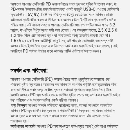
আমাদের পাওয়ার ডেলিভারি PD অ্যাডাপ্টারের সাথে চূড়ান্ত সুবিধা উপভোগ করুন, যা
PD-সক্ষম ডিভাইসগুলির জন্য ডিজাইন করা একটি বহুমুখী USB-C পাওয়ার ডেলিভারি
অ্যাডাপ্টার। 5V, 9V, 12V সহ বিভিন্ন আউটপুট ভোল্টেজের সাথে আপনার চার্জিং
অভিজ্ঞতা কাস্টমাইজ করুন যা নিশ্চিত করে আপনার ডিভাইসটি তার প্রয়োজনীয় সঠিক
শক্তি পায়। এই হালকা ওজনের পাওয়ার ডেলিভারি ওয়াল প্লাগটির ওজন মাত্র 3.2
আউন্স, যা এটিকে নিখুঁত ভ্রমণ সঙ্গী করে তোলে। এর কমপ্যাক্ট মাত্রা, 2.5 X 2.5 X
1.2 ইঞ্চি, মানে এটি আপনার ব্যাগ বা আউটলেটে অপ্রয়োজনীয় জায়গা নেবে না।
1.67A এর একটি দক্ষ আউটপুট কারেন্ট সহ, এই পাওয়ার ডেলিভারি ওয়াল প্লাগটি
আপনার ডিভাইসগুলিকে দ্রুত এবং নিরাপদে চার্জ করার জন্য ডিজাইন করা হয়েছে। এই
অপরিহার্য PD অ্যাডাপ্টারের সাথে আপনার চার্জিং সেটআপ উন্নত করুন।
সমর্থন এবং পরিষেবা:
আপনার পাওয়ার ডেলিভারি (PD) অ্যাডাপ্টারের জন্য প্রযুক্তিগত সহায়তা এবং
পরিষেবা পৃষ্ঠায় স্বাগতম। আমাদের দল আপনাকে আপনার পণ্যটি সর্বোত্তমভাবে কাজ
করে তা নিশ্চিত করার জন্য সর্বোচ্চ স্তরের সহায়তা প্রদানের জন্য নিবেদিত। নীচে
আপনি আপনার PD অ্যাডাপ্টার থেকে সর্বাধিক সুবিধা পেতে সহায়তা করার জন্য ডিজাইন
করা পরিষেবা এবং সংস্থানগুলির একটি পরিসর পাবেন।
পণ্য নিবন্ধন:
আপনার সমর্থন অভিজ্ঞতা বাড়ানোর জন্য, আমরা আপনাকে অনলাইনে
আপনার PD অ্যাডাপ্টার নিবন্ধন করার পরামর্শ দিই। নিবন্ধকরণ আমাদের আপনাকে
আরও দ্রুত এবং দক্ষতার সাথে সহায়তা করতে সহায়তা করবে যদি আপনার সমর্থন
প্রয়োজন হয়।
ফার্মওয়্যার আপডেট:
আপনার PD অ্যাডাপ্টারের ফার্মওয়্যার আপ টু ডেট রাখা কর্মক্ষমতা