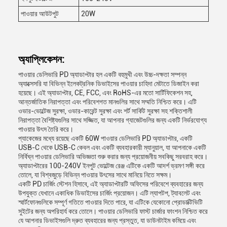
পাওয়ার আউটপুট
20W
অ্যাপ্লিকেশন:
পাওয়ার ডেলিভারি PD অ্যাডাপ্টার হল একটি বহুমুখী এবং উচ্চ-দক্ষতা সম্পন্ন
অ্যাক্সেসরি যা বিভিন্ন ইলেকট্রনিক ডিভাইসের পাওয়ার চাহিদা মেটাতে ডিজাইন করা
হয়েছে। এই অ্যাডাপ্টার, CE, FCC, এবং RoHS-এর মতো সার্টিফিকেশন সহ,
আন্তর্জাতিক নিরাপত্তা এবং পরিবেশগত মানগুলির সাথে সম্মতি নিশ্চিত করে। এটি
ওভার-ভোল্টেজ সুরক্ষা, ওভার-কারেন্ট সুরক্ষা এবং শর্ট সার্কিট সুরক্ষা সহ শক্তিশালী
নিরাপত্তা বৈশিষ্ট্যগুলির সাথে সজ্জিত, যা আপনার গ্যাজেটগুলির জন্য একটি নির্ভরযোগ্য
পাওয়ার উৎস তৈরি করে।
প্যাকেজের মধ্যে রয়েছে একটি 60W পাওয়ার ডেলিভারি PD অ্যাডাপ্টার, একটি
USB-C থেকে USB-C কেবল এবং একটি ব্যবহারকারী ম্যানুয়াল, যা আপনাকে একটি
নির্বিঘ্ন পাওয়ার ডেলিভারি অভিজ্ঞতা শুরু করার জন্য প্রয়োজনীয় সবকিছু সরবরাহ করে।
অ্যাডাপ্টারের 100-240V ইনপুট ভোল্টেজ রেঞ্জ এটিকে একটি আদর্শ ভ্রমণ সঙ্গী করে
তোলে, যা বিশ্বজুড়ে বিভিন্ন পাওয়ার উৎসের সাথে মানিয়ে নিতে সক্ষম।
একটি PD চার্জিং স্টেশন হিসাবে, এই অ্যাডাপ্টারটি অফিসের পরিবেশে ব্যবহারের জন্য
উপযুক্ত যেখানে একাধিক ডিভাইসের চার্জিং প্রয়োজন। এটি ল্যাপটপ, ট্যাবলেট এবং
স্মার্টফোনগুলিকে সম্পূর্ণ গতিতে পাওয়ার দিতে পারে, যা এটিকে যেকোনো প্রোডাক্টিভিটি
সুইটের জন্য অপরিহার্য করে তোলে। পাওয়ার ডেলিভারি ফাস্ট চার্জার ফাংশন নিশ্চিত করে
যে আপনার ডিভাইসগুলি দ্রুত ব্যবহারের জন্য প্রস্তুত, যা ডাউনটাইম কমিয়ে এবং