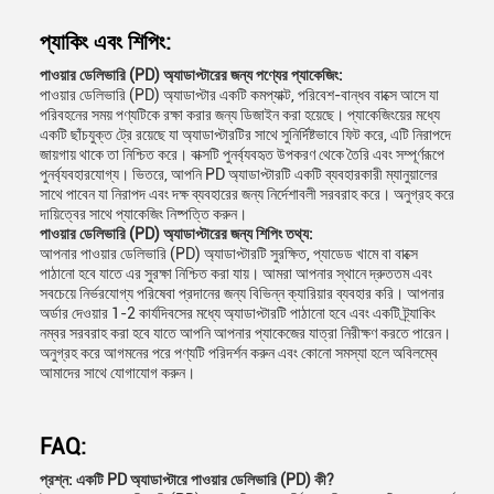
প্যাকিং এবং শিপিং:
পাওয়ার ডেলিভারি (PD) অ্যাডাপ্টারের জন্য পণ্যের প্যাকেজিং:
পাওয়ার ডেলিভারি (PD) অ্যাডাপ্টার একটি কমপ্যাক্ট, পরিবেশ-বান্ধব বাক্সে আসে যা
পরিবহনের সময় পণ্যটিকে রক্ষা করার জন্য ডিজাইন করা হয়েছে। প্যাকেজিংয়ের মধ্যে
একটি ছাঁচযুক্ত ট্রে রয়েছে যা অ্যাডাপ্টারটির সাথে সুনির্দিষ্টভাবে ফিট করে, এটি নিরাপদে
জায়গায় থাকে তা নিশ্চিত করে। বাক্সটি পুনর্ব্যবহৃত উপকরণ থেকে তৈরি এবং সম্পূর্ণরূপে
পুনর্ব্যবহারযোগ্য। ভিতরে, আপনি PD অ্যাডাপ্টারটি একটি ব্যবহারকারী ম্যানুয়ালের
সাথে পাবেন যা নিরাপদ এবং দক্ষ ব্যবহারের জন্য নির্দেশাবলী সরবরাহ করে। অনুগ্রহ করে
দায়িত্বের সাথে প্যাকেজিং নিষ্পত্তি করুন।
পাওয়ার ডেলিভারি (PD) অ্যাডাপ্টারের জন্য শিপিং তথ্য:
আপনার পাওয়ার ডেলিভারি (PD) অ্যাডাপ্টারটি সুরক্ষিত, প্যাডেড খামে বা বাক্সে
পাঠানো হবে যাতে এর সুরক্ষা নিশ্চিত করা যায়। আমরা আপনার স্থানে দ্রুততম এবং
সবচেয়ে নির্ভরযোগ্য পরিষেবা প্রদানের জন্য বিভিন্ন ক্যারিয়ার ব্যবহার করি। আপনার
অর্ডার দেওয়ার 1-2 কার্যদিবসের মধ্যে অ্যাডাপ্টারটি পাঠানো হবে এবং একটি ট্র্যাকিং
নম্বর সরবরাহ করা হবে যাতে আপনি আপনার প্যাকেজের যাত্রা নিরীক্ষণ করতে পারেন।
অনুগ্রহ করে আগমনের পরে পণ্যটি পরিদর্শন করুন এবং কোনো সমস্যা হলে অবিলম্বে
আমাদের সাথে যোগাযোগ করুন।
FAQ:
প্রশ্ন: একটি PD অ্যাডাপ্টারে পাওয়ার ডেলিভারি (PD) কী?