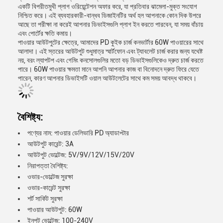
একটি বিপরীতমুখী প্লাগ ওরিয়েন্টেশন অফার করে, যা প্রতিবার ঝামেলা-মুক্ত সংযোগ
নিশ্চিত করে। এই ব্যবহারকারী-বান্ধব ডিজাইনটির অর্থ হল আপনাকে কোন দিক উপরে
আছে তা পরীক্ষা না করেই আপনার ডিভাইসগুলি প্লাগ ইন করতে পারবেন, যা সময় বাঁচায়
এবং পোর্টের ক্ষতি কমায়।
পাওয়ার আউটপুটের ক্ষেত্রে, আমাদের PD কুইক চার্জ কনভার্টার 60W পাওয়ারের সাথে
আলাদা। এই স্তরের আউটপুট শুধুমাত্র স্মার্টফোন এবং ট্যাবলেট চার্জ করার জন্য যথেষ্ট
নয়, বরং ল্যাপটপ এবং গেমিং কনসোলগুলির মতো বড় ডিভাইসগুলিকেও দ্রুত চার্জ করতে
পারে। 60W পাওয়ার ক্ষমতা মানে আপনি আপনার কাজ বা বিনোদনে দ্রুত ফিরে যেতে
পারেন, কারণ আপনার ডিভাইসটি ওয়াল আউটলেটের সাথে কম সময় আবদ্ধ থাকবে।
বৈশিষ্ট্য:
পণ্যের নাম: পাওয়ার ডেলিভারি PD অ্যাডাপ্টার
আউটপুট কারেন্ট: 3A
আউটপুট ভোল্টেজ: 5V/9V/12V/15V/20V
নিরাপত্তা বৈশিষ্ট্য:
ওভার-ভোল্টেজ সুরক্ষা
ওভার-কারেন্ট সুরক্ষা
শর্ট সার্কিট সুরক্ষা
পাওয়ার আউটপুট: 60W
ইনপুট ভোল্টেজ: 100-240V