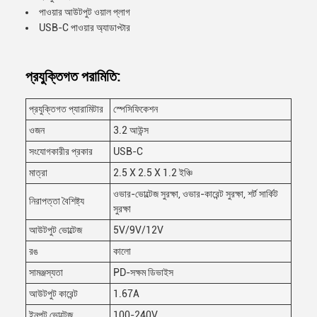
পাওয়ার আউটপুট ওয়াল প্লাগ
USB-C পাওয়ার অ্যাডাপ্টার
প্রযুক্তিগত পরামিতি:
প্রযুক্তিগত প্যারামিটার
স্পেসিফিকেশন
ওজন
3.2 আউন্স
সংযোগকারীর প্রকার
USB-C
মাত্রা
2.5 X 2.5 X 1.2 ইঞ্চি
ওভার-ভোল্টেজ সুরক্ষা, ওভার-কারেন্ট সুরক্ষা, শর্ট সার্কিট
নিরাপত্তা বৈশিষ্ট্য
সুরক্ষা
আউটপুট ভোল্টেজ
5V/9V/12V
রঙ
কালো
সামঞ্জস্যতা
PD-সক্ষম ডিভাইস
আউটপুট কারেন্ট
1.67A
ইনপুট ভোল্টেজ
100-240V