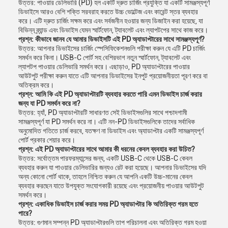
উত্তর: পাওয়ার ডেলিভারি (PD) হল একটি দ্রুত চার্জিং প্রযুক্তি যা একটি সামঞ্জস্যপূর্ণ
ডিভাইসে আরও বেশি শক্তি সরবরাহ করতে উচ্চ ভোল্টেজ এবং কারেন্ট স্তর ব্যবহার
করে। এটি দ্রুত চার্জিং সক্ষম করে এবং সর্বজনীন হওয়ার জন্য ডিজাইন করা হয়েছে, যা
বিভিন্ন ব্র্যান্ড এবং ডিভাইস যেমন স্মার্টফোন, ট্যাবলেট এবং ল্যাপটপের সাথে কাজ করে।
প্রশ্ন: কীভাবে জানব যে আমার ডিভাইসটি এই PD অ্যাডাপ্টারের সাথে সামঞ্জস্যপূর্ণ?
উত্তর: আপনার ডিভাইসের চার্জিং স্পেসিফিকেশনগুলি পরীক্ষা করুন যে এটি PD চার্জিং
সমর্থন করে কিনা। USB-C পোর্ট সহ বেশিরভাগ নতুন স্মার্টফোন, ট্যাবলেট এবং
ল্যাপটপ পাওয়ার ডেলিভারি সমর্থন করে। এছাড়াও, PD অ্যাডাপ্টারের পাওয়ার
আউটপুট পরীক্ষা করুন যাতে এটি আপনার ডিভাইসের ইনপুট প্রয়োজনীয়তা পূরণ করে বা
অতিক্রম করে।
প্রশ্ন: আমি কি এই PD অ্যাডাপ্টারটি ব্যবহার করতে পারি এমন ডিভাইস চার্জ করার
জন্য যা PD সমর্থন করে না?
উত্তর: হ্যাঁ, PD অ্যাডাপ্টারটি সাধারণত সেই ডিভাইসগুলির সাথে পশ্চাদগামী
সামঞ্জস্যপূর্ণ যা PD সমর্থন করে না। এটি নন-PD ডিভাইসগুলিকে তাদের সর্বাধিক
অনুমোদিত গতিতে চার্জ করবে, যতক্ষণ না ডিভাইস এবং অ্যাডাপ্টার একটি সামঞ্জস্যপূর্ণ
পোর্ট প্রকার শেয়ার করে।
প্রশ্ন: এই PD অ্যাডাপ্টারের সাথে আমার কী ধরনের কেবল ব্যবহার করা উচিত?
উত্তর: সর্বোত্তম পারফরম্যান্সের জন্য, একটি USB-C থেকে USB-C কেবল
ব্যবহার করুন যা পাওয়ার ডেলিভারির জন্যও রেট করা হয়েছে। আপনার ডিভাইসের যদি
অন্য কোনো পোর্ট থাকে, তাহলে নিশ্চিত করুন যে আপনি একটি উচ্চ-মানের কেবল
ব্যবহার করছেন যাতে উপযুক্ত সংযোগকারী রয়েছে এবং প্রয়োজনীয় পাওয়ার আউটপুট
সমর্থন করে।
প্রশ্ন: একাধিক ডিভাইস চার্জ করার সময় PD অ্যাডাপ্টার কি অতিরিক্ত গরম হতে
পারে?
উত্তর: গুণমান সম্পন্ন PD অ্যাডাপ্টারগুলি তাপ পরিচালনা এবং অতিরিক্ত গরম হওয়া