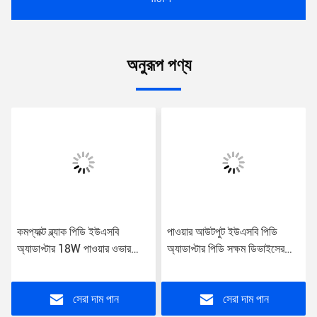
অনুরূপ পণ্য
কমপ্যাক্ট ব্ল্যাক পিডি ইউএসবি
পাওয়ার আউটপুট ইউএসবি পিডি
অ্যাডাপ্টার 18W পাওয়ার ওভার
অ্যাডাপ্টার পিডি সক্ষম ডিভাইসের
ভোল্টেজ শর্ট সার্কিট সুরক্ষা সহ
জন্য হালকা ওজন 30W কালো
অ্যাডাপ্টার সুরক্ষা প্রত্যয়িত
সেরা দাম পান
সেরা দাম পান