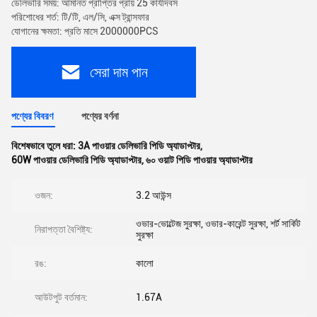
ডেলিভারি সময়: আমানত প্রাপ্তির প্রায় 25 কার্যদিবস
পরিশোধের শর্ত: টি/টি, এল/সি, এক্স ট্রান্সফার
যোগানের ক্ষমতা: প্রতি মাসে 2000000PCS
সেরা দাম পান
পণ্যের বিবরণ
পণ্যের বর্ণনা
বিশেষভাবে তুলে ধরা:
3A পাওয়ার ডেলিভারি পিডি অ্যাডাপ্টার
,
60W পাওয়ার ডেলিভারি পিডি অ্যাডাপ্টার
,
৬০ ওয়াট পিডি পাওয়ার অ্যাডাপ্টার
ওজন:
3.2 আউন্স
ওভার-ভোল্টেজ সুরক্ষা, ওভার-কারেন্ট সুরক্ষা, শর্ট সার্কিট
নিরাপত্তা বৈশিষ্ট্য:
সুরক্ষা
রঙ:
কালো
আউটপুট বর্তমান:
1.67A