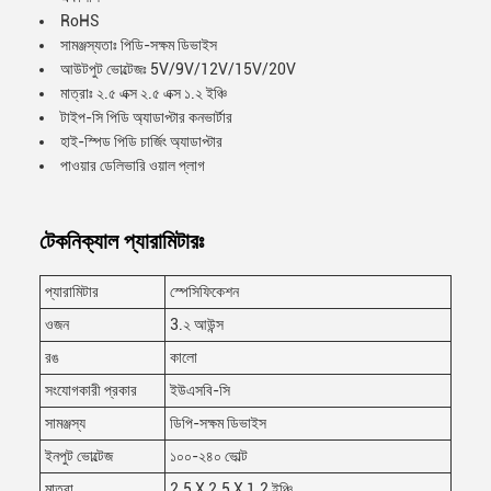
RoHS
সামঞ্জস্যতাঃ পিডি-সক্ষম ডিভাইস
আউটপুট ভোল্টেজঃ 5V/9V/12V/15V/20V
মাত্রাঃ ২.৫ এক্স ২.৫ এক্স ১.২ ইঞ্চি
টাইপ-সি পিডি অ্যাডাপ্টার কনভার্টার
হাই-স্পিড পিডি চার্জিং অ্যাডাপ্টার
পাওয়ার ডেলিভারি ওয়াল প্লাগ
টেকনিক্যাল প্যারামিটারঃ
প্যারামিটার
স্পেসিফিকেশন
ওজন
3.২ আউন্স
রঙ
কালো
সংযোগকারী প্রকার
ইউএসবি-সি
সামঞ্জস্য
ডিপি-সক্ষম ডিভাইস
ইনপুট ভোল্টেজ
১০০-২৪০ ভোল্ট
মাত্রা
2.5 X 2.5 X 1.2 ইঞ্চি