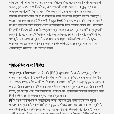
আমাদের পণ্য প্রযুক্তিগত সহায়তা এবং পরিষেবাগুলির মধ্যে সমস্যা সমাধান সহায়তা
অন্তর্ভুক্ত রয়েছে,পণ্য নির্দেশিকা, এবং ওয়ারেন্টি তথ্য. আমাদের বন্ধুত্বপূর্ণ এবং
জ্ঞানসম্পন্ন সাপোর্ট টিম আপনার পিডি অ্যাডাপ্টারের কার্যকারিতা, সামঞ্জস্যতা, বা
ব্যবহার সম্পর্কিত কোন প্রশ্ন বা উদ্বেগের জন্য আপনাকে সহায়তা করতে প্রস্তুত।
আমরা আমাদের ওয়েবসাইটে একটি বিস্তৃত FAQ বিভাগও অফার করি যেখানে আপনি
সাধারণ প্রশ্নের দ্রুত উত্তর পেতে পারেনআপনার পিডি অ্যাডাপ্টারের সাথে সম্পর্কিত
বিস্তারিত নির্দেশাবলী এবং নিরাপত্তা তথ্যের জন্য দয়া করে ব্যবহারকারীর ম্যানুয়ালটি
দেখুন। গ্রাহকের সন্তুষ্টি নিশ্চিত করার জন্য,আমাদের পিডি অ্যাডাপ্টার একটি সীমিত
গ্যারান্টি সঙ্গে আসে যা স্বাভাবিক ব্যবহারের অবস্থার অধীনে উত্পাদন ত্রুটি জুড়ে.
অব্যাহত সহায়তা এবং পরিষেবার জন্য, সর্বশেষ আপডেট এবং তথ্য পেতে আমাদের
ওয়েবসাইটে আপনার পণ্য নিবন্ধন করুন।
প্যাকেজিং এবং শিপিংঃ
পণ্যের প্যাকেজিংঃ
পাওয়ার ডেলিভারি (পিডি) অ্যাডাপ্টারটি একটি কমপ্যাক্ট, পরিবেশ
বান্ধব বাক্সে আসে যা ট্রানজিট চলাকালীন পণ্যটির সুরক্ষা নিশ্চিত করার জন্য ডিজাইন
করা হয়েছে।প্যাকেজিং একটি প্রতিরক্ষামূলক ফোয়ারা সন্নিবেশ অন্তর্ভুক্ত যে আঠালো
অ্যাডাপ্টারের চারপাশে ফিট করেবাক্সের বাইরের অংশে পণ্যের নাম, অ্যাডাপ্টারের একটি
চিত্র, মূল বৈশিষ্ট্য এবং স্পেসিফিকেশন প্রদর্শিত হয়।প্যাকেজের ভিতরে ব্যবহারের জন্য
নির্দেশাবলী এবং নিরাপত্তা তথ্যও অন্তর্ভুক্ত রয়েছে।.
শিপিং:
পিডি অ্যাডাপ্টারটি কুরিয়ারদের দ্বারা হ্যান্ডলিংয়ের সময় অতিরিক্ত সুরক্ষা
প্রদানের জন্য একটি শক্তসমর্থ, তরঙ্গযুক্ত কার্ডবোর্ড বাক্সে সরবরাহ করা হয়।প্রতিটি
বাক্স টেম্পল-প্রমাণ টেপ দিয়ে সিল করা হয় এবং ট্র্যাকিং উদ্দেশ্যে প্রাপকের ঠিকানা এবং