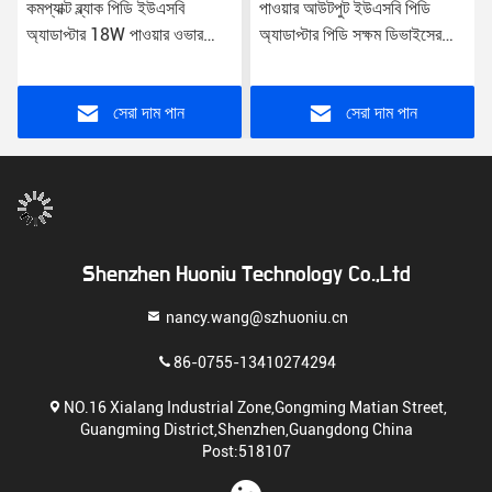
কমপ্যাক্ট ব্ল্যাক পিডি ইউএসবি
পাওয়ার আউটপুট ইউএসবি পিডি
অ্যাডাপ্টার 18W পাওয়ার ওভার
অ্যাডাপ্টার পিডি সক্ষম ডিভাইসের
ভোল্টেজ শর্ট সার্কিট সুরক্ষা সহ
জন্য হালকা ওজন 30W কালো
অ্যাডাপ্টার সুরক্ষা প্রত্যয়িত
সেরা দাম পান
সেরা দাম পান
Shenzhen Huoniu Technology Co.,Ltd
nancy.wang@szhuoniu.cn
86-0755-13410274294
NO.16 Xialang Industrial Zone,Gongming Matian Street,
Guangming District,Shenzhen,Guangdong China
Post:518107