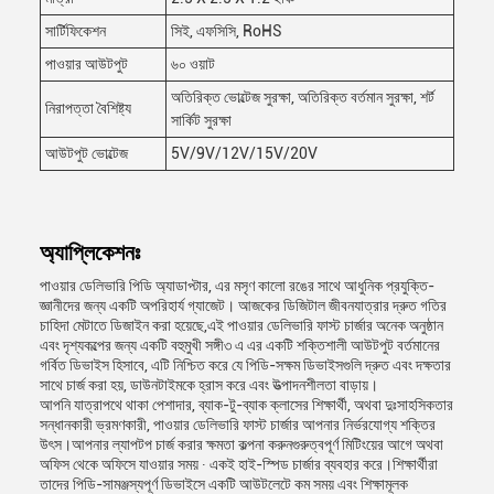
সার্টিফিকেশন
সিই, এফসিসি, RoHS
পাওয়ার আউটপুট
৬০ ওয়াট
অতিরিক্ত ভোল্টেজ সুরক্ষা, অতিরিক্ত বর্তমান সুরক্ষা, শর্ট
নিরাপত্তা বৈশিষ্ট্য
সার্কিট সুরক্ষা
আউটপুট ভোল্টেজ
5V/9V/12V/15V/20V
অ্যাপ্লিকেশনঃ
পাওয়ার ডেলিভারি পিডি অ্যাডাপ্টার, এর মসৃণ কালো রঙের সাথে আধুনিক প্রযুক্তি-
জ্ঞানীদের জন্য একটি অপরিহার্য গ্যাজেট। আজকের ডিজিটাল জীবনযাত্রার দ্রুত গতির
চাহিদা মেটাতে ডিজাইন করা হয়েছে,এই পাওয়ার ডেলিভারি ফাস্ট চার্জার অনেক অনুষ্ঠান
এবং দৃশ্যকল্পের জন্য একটি বহুমুখী সঙ্গী৩ এ এর একটি শক্তিশালী আউটপুট বর্তমানের
গর্বিত ডিভাইস হিসাবে, এটি নিশ্চিত করে যে পিডি-সক্ষম ডিভাইসগুলি দ্রুত এবং দক্ষতার
সাথে চার্জ করা হয়, ডাউনটাইমকে হ্রাস করে এবং উত্পাদনশীলতা বাড়ায়।
আপনি যাত্রাপথে থাকা পেশাদার, ব্যাক-টু-ব্যাক ক্লাসের শিক্ষার্থী, অথবা দুঃসাহসিকতার
সন্ধানকারী ভ্রমণকারী, পাওয়ার ডেলিভারি ফাস্ট চার্জার আপনার নির্ভরযোগ্য শক্তির
উৎস।আপনার ল্যাপটপ চার্জ করার ক্ষমতা কল্পনা করুনগুরুত্বপূর্ণ মিটিংয়ের আগে অথবা
অফিস থেকে অফিসে যাওয়ার সময় ∙ একই হাই-স্পিড চার্জার ব্যবহার করে।শিক্ষার্থীরা
তাদের পিডি-সামঞ্জস্যপূর্ণ ডিভাইসে একটি আউটলেটে কম সময় এবং শিক্ষামূলক