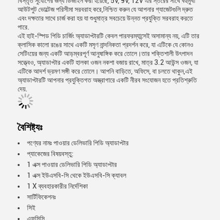
বিস্তৃত সুযোগের জন্য ডিজাইন করা হয়েছে, 5V, 9V, 12V এর স্তরের সাথে বহুমুখী
আউটপুট ভোল্টেজ পরিসীমা সরবরাহ করে,নিশ্চিত করুন যে আপনার গ্যাজেটগুলি দ্রুত
এবং দক্ষতার সাথে চার্জ করা হয় যা শুধুমাত্র সবচেয়ে উন্নত প্রযুক্তি সরবরাহ করতে
পারে.
এই হাই-স্পিড পিডি চার্জিং অ্যাডাপ্টারটি কেবল পারফরম্যান্সেই অসামান্য নয়, এটি তার
ক্লাসিক কালো রঙের সাথে একটি মসৃণ নান্দনিকতা প্রদর্শন করে, যা এটিকে যে কোনও
সেটিংয়ের জন্য একটি আড়ম্বরপূর্ণ আনুষাঙ্গিক করে তোলে।তার শক্তিশালী উৎপাদন
সত্ত্বেও, অ্যাডাপ্টার একটি হালকা ওজন নকশা বজায় রাখে, মাত্র 3.2 আউন্স ওজন, যা
এটিকে আদর্শ ভ্রমণ সঙ্গী করে তোলে। আপনি বাড়িতে, অফিসে, বা চলতে থাকুন,এই
অ্যাডাপ্টারটি আপনার প্রযুক্তিগত অস্ত্রাগারে একটি নীরব সংযোজন হতে প্রতিশ্রুতি
দেয়.
বৈশিষ্ট্যঃ
পণ্যের নামঃ পাওয়ার ডেলিভারি পিডি অ্যাডাপ্টার
প্যাকেজের বিষয়বস্তু:
1 এক্স পাওয়ার ডেলিভারি পিডি অ্যাডাপ্টার
1 এক্স ইউএসবি-সি থেকে ইউএসবি-সি ক্যাবল
1 X ব্যবহারকারীর নির্দেশিকা
সার্টিফিকেশনঃ
সিই
এফসিসি