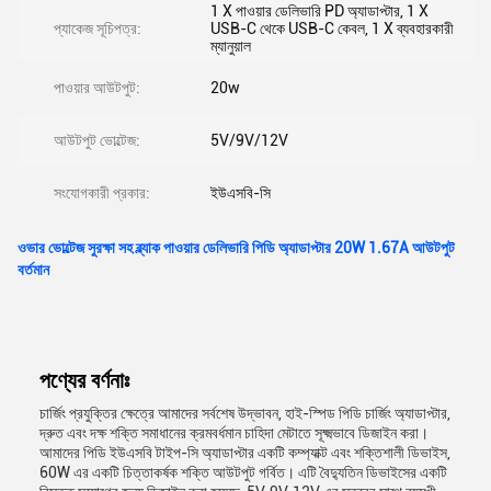
1 X পাওয়ার ডেলিভারি PD অ্যাডাপ্টার, 1 X
প্যাকেজ সূচিপত্র:
USB-C থেকে USB-C কেবল, 1 X ব্যবহারকারী
ম্যানুয়াল
পাওয়ার আউটপুট:
20w
আউটপুট ভোল্টেজ:
5V/9V/12V
সংযোগকারী প্রকার:
ইউএসবি-সি
ওভার ভোল্টেজ সুরক্ষা সহ ব্ল্যাক পাওয়ার ডেলিভারি পিডি অ্যাডাপ্টার 20W 1.67A আউটপুট
বর্তমান
পণ্যের বর্ণনাঃ
চার্জিং প্রযুক্তির ক্ষেত্রে আমাদের সর্বশেষ উদ্ভাবন, হাই-স্পিড পিডি চার্জিং অ্যাডাপ্টার,
দ্রুত এবং দক্ষ শক্তি সমাধানের ক্রমবর্ধমান চাহিদা মেটাতে সূক্ষ্মভাবে ডিজাইন করা।
আমাদের পিডি ইউএসবি টাইপ-সি অ্যাডাপ্টার একটি কম্প্যাক্ট এবং শক্তিশালী ডিভাইস,
60W এর একটি চিত্তাকর্ষক শক্তি আউটপুট গর্বিত। এটি বৈদ্যুতিন ডিভাইসের একটি