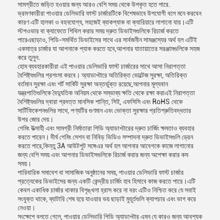
সামগ্রীতে জড়িত হওয়ার জন্য আরও বেশি সময় থেকে উপকৃত হতে পারে.
ভ্রমণকারীরা পাওয়ার ডেলিভারি ফাস্ট চার্জারটিকে বিশেষভাবে উপযোগী বলে মনে করবেন
কারণ এটি হালকা ও বহনযোগ্য, সহজেই ব্যাকপ্যাক বা ক্যারিয়ারে লাগানো যায়।এটি
স্টপওভার বা ক্যাফেতে শিথিল করার সময় দ্রুত ডিভাইসগুলিকে রিচার্জ করতে
পারেএছাড়াও, পিডি-সমর্থিত ডিভাইসের সাথে এর সার্বজনীন সামঞ্জস্যের অর্থ হল এটিই
একমাত্র চার্জার যা আপনাকে প্যাক করতে হবে,আপনার যাতায়াতের সরঞ্জামগুলিকে সহজ
করে তুলুন.
হোম ব্যবহারকারীরা এই পাওয়ার ডেলিভারি ফাস্ট চার্জারের সাথে আসা নিরাপত্তা
বৈশিষ্ট্যগুলির প্রশংসা করবে। অ্যাডাপ্টারে অতিরিক্ত ভোল্টেজ সুরক্ষা, অতিরিক্ত
বর্তমান সুরক্ষা এবং শর্ট সার্কিট সুরক্ষা অন্তর্ভুক্ত রয়েছে,আপনার মূল্যবান
যন্ত্রপাতিগুলিকে বৈদ্যুতিক অনিয়ম থেকে সম্ভাব্য ক্ষতি থেকে রক্ষা করাএই নিরাপত্তা
বৈশিষ্ট্যগুলির দ্বারা প্রদত্ত মানসিক শান্তি, সিই, এফসিসি এবং RoHS থেকে
সার্টিফিকেশনগুলির সাথে, পণ্যটির গুণমান এবং ভোক্তা সুরক্ষার প্রতিশ্রুতিবদ্ধতার
উপর জোর দেয়।
গেমিং উত্সাহী এবং সামগ্রী নির্মাতারা পিডি অ্যাডাপ্টারের দ্রুত চার্জিং ক্ষমতাও ব্যবহার
করতে পারেন। দীর্ঘ গেমিং সেশন বা নিবিড় ভিডিও সম্পাদনা দ্রুত ডিভাইসগুলি ড্রেন
করতে পারে,কিন্তু 3A আউটপুট সঙ্গেএর অর্থ হল আপনার আবেগকে কাজে লাগানোর
জন্য বেশি সময় এবং আপনার ডিভাইসগুলিকে রিচার্জ করার জন্য অপেক্ষা করার কম
সময়।
পারিবারিক সমাবেশ বা সামাজিক অনুষ্ঠানের সময়, পাওয়ার ডেলিভারি ফাস্ট চার্জার
প্রত্যেকের ডিভাইসের জন্য একটি কেন্দ্রীয় চার্জিং হাব হিসাবে কাজ করতে পারে।এটি
কেবল একাধিক চার্জার থাকার বিশৃঙ্খলা হ্রাস করে না বরং এটিও নিশ্চিত করে যে সবাই
সংযুক্ত থাকে, ব্যাটারি শেষ হয়ে যাওয়ার ভয় ছাড়াই মুহূর্তগুলি ক্যাপচার এবং ভাগ করে
নেওয়া।
সংক্ষেপে বলতে গেলে, পাওয়ার ডেলিভারি পিডি অ্যাডাপ্টার এমন যে কারও জন্য আবশ্যক