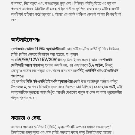
যা দক্ষতা, নিরাপত্তা এবং সামঞ্জস্যের মূল্য দেয়।বিভিন্ন পরিস্থিতিতে এর ব্যাপক
প্রয়োগ আমাদের ডিজিটাল জীবনকে শক্তিশালী ও সুরক্ষিত রাখার জন্য এটিকে একটি
অপরিহার্য হাতিয়ার করে তুলেছে।, আমরা যেখানেই থাকি না কেন বা আমরা কি করছি না
কেন।
কাস্টমাইজেশনঃ
দ্য
পাওয়ার ডেলিভারি পিডি অ্যাডাপ্টার
এটি তার মাল্টি ভোল্টেজ আউটপুট দিয়ে বিভিন্ন
চার্জিং চাহিদা মেটাতে ডিজাইন করা হয়েছে, যা প্রদান
করে
5V/9V/12V/15V/20V
বিভিন্ন ডিভাইসের জন্য। আমাদের
পাওয়ার
ডেলিভারি ওয়াল প্লাগ
শুধু হালকা ওজনই নয়, এর ওজন মাত্র
3.২ আউন্স
, কিন্তু
এছাড়াও কঠোর নিরাপত্তা এবং মানের মান মেনে চলে
সিই, এফসিসি এবং রোএইচএস
শংসাপত্র
.
এই কার্যকর
পিডি ইউএসবি টাইপ-সি অ্যাডাপ্টার
একটি উচ্চ আউটপুট বর্তমান পর্যন্ত
উপলব্ধ
৩ এ
, আপনার ডিভাইস দ্রুত এবং নিরাপদে চার্জ নিশ্চিত।
১০০-২৪০ ভোল্ট
, এটা
আন্তর্জাতিক ভ্রমণের জন্য নিখুঁত, আপনি যেখানেই থাকুন না কেন আপনার প্রয়োজনীয়
শক্তি প্রদান করে।
সহায়তা ও সেবা:
আমাদের পাওয়ার ডেলিভারি (পিডি) অ্যাডাপ্টারটি আপনার সমস্ত সামঞ্জস্যপূর্ণ
ডিভাইসের জন্য দ্রুত এবং দক্ষ চার্জিং সরবরাহ করার জন্য ডিজাইন করা হয়েছে।