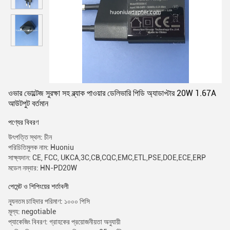
ওভার ভোল্টেজ সুরক্ষা সহ ব্ল্যাক পাওয়ার ডেলিভারি পিডি অ্যাডাপ্টার 20W 1.67A
আউটপুট বর্তমান
পণ্যের বিবরণ
উৎপত্তি স্থল: চীন
পরিচিতিমুলক নাম: Huoniu
সাক্ষ্যদান: CE, FCC, UKCA,3C,CB,CQC,EMC,ETL,PSE,DOE,ECE,ERP
মডেল নম্বার: HN-PD20W
পেমেন্ট ও শিপিংয়ের শর্তাবলী
ন্যূনতম চাহিদার পরিমাণ: ১০০০ পিসি
মূল্য: negotiable
প্যাকেজিং বিবরণ: গ্রাহকের প্রয়োজনীয়তা অনুযায়ী