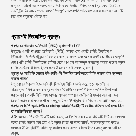
একটি বারকোড দিয়ে লেবেল করা হয়. প্যাকেজটি আমাদের বিশ্বস্ত শিপিং পার্টনারের
মাধ্যমে পাঠানো হয়, সময়মত এবং নিরাপদ ডেলিভারি নিশ্চিত করে।গ্রাহকরা ইমেইলে
একটি ট্র্যাকিং নম্বর পাবেন যাতে শিপমেন্টের অগ্রগতি পর্যবেক্ষণ করা যায় যতক্ষণ না এটি
নিরাপদে গন্তব্যে পৌঁছে যায়.
প্রায়শই জিজ্ঞাসিত প্রশ্নঃ
প্রশ্ন ১ঃ পাওয়ার ডেলিভারি (পিডি) অ্যাডাপ্টার কি?
উত্তরঃ একটি পাওয়ার ডেলিভারি (পিডি) অ্যাডাপ্টার একটি চার্জিং ডিভাইস যা
ইউএসবি-সি পিডি স্ট্যান্ডার্ড ব্যবহার করে, যা দ্রুত এবং আরও নমনীয় চার্জিংয়ের অনুমতি
দেয়।এটি চার্জিং ডিভাইসের চাহিদা মেলে পাওয়ার আউটপুট সামঞ্জস্য করতে পারেন, দ্রুত
চার্জিং সমর্থনকারী ডিভাইসের জন্য উচ্চতর ওয়াট সরবরাহ করে।
প্রশ্ন ২ঃ আমি কি কোনো ইউএসবি-সি ডিভাইস চার্জ করতে পিডি অ্যাডাপ্টার ব্যবহার
করতে পারি?
উত্তরঃ বেশিরভাগ ইউএসবি-সি ডিভাইস পিডি সমর্থন করে, তবে সবগুলি নয়।
সামঞ্জস্যতা নিশ্চিত করার জন্য আপনার ডিভাইসের স্পেসিফিকেশনগুলি পরীক্ষা করা
গুরুত্বপূর্ণ। একটি পিডি অ্যাডাপ্টার এখনও পাওয়ার ডেলিভারি সমর্থন করে না এমন
ডিভাইসগুলি চার্জ করতে পারে,কিন্তু এটি একটি স্ট্যান্ডার্ড চার্জিং হার এ এটি করতে হবে.
প্রশ্ন ৩ঃ ডিপি অ্যাডাপ্টারের সাহায্যে আমার ডিভাইসটি সর্বোচ্চ গতিতে চার্জ হচ্ছে কিনা
তা আমি কীভাবে জানব?
A3: আপনার ডিভাইসটি এটি চার্জ করছে তা নির্দেশ করবে এবং যদি এটি PD এর মাধ্যমে
দ্রুত চার্জিং সমর্থন করে তবে এটি দ্রুত চার্জিং বা দ্রুত চার্জিং আইকন ব্যবহার করেও
দেখানো উচিত।নির্দিষ্ট চার্জিং সূচকগুলির জন্য আপনার ডিভাইসের ম্যানুয়াল বা সেটিংস
দেখুন.