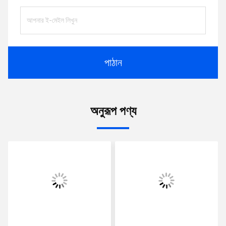
পাঠান
অনুরূপ পণ্য