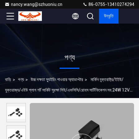
nancy.wang@szhuoniu.cn
86-0755-13410274294
উদ্ধৃতি
পণ্য
বাড়ি
>
পণ্য
>
উচ্চ দক্ষতা স্যুইচিং পাওয়ার অ্যাডাপ্টার
>
মার্কিন যুক্তরাষ্ট্র/ইইউ/
যুক্তরাজ্য/এইউ প্লাগ শর্ট সার্কিট সুরক্ষা সিই/এফসিসি/রোহস সার্টিফিকেশন সহ 24W 12V
ডিসি পাওয়ার অ্যাডাপ্টার