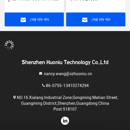
ভোল্টেজ সুরক্ষা 12 ভি ডিসি ইউএস /
US/EU/UK/AU প্লাগ সিই
ইইউ / ইউকে / এইউ প্লাগ
FCC RoHS সার্টিফাইড
সেরা দাম পান
সেরা দাম পান
Shenzhen Huoniu Technology Co.,Ltd
nancy.wang@szhuoniu.cn
86-0755-13410274294
NO.16 Xialang Industrial Zone,Gongming Matian Street,
Guangming District,Shenzhen,Guangdong China
Post:518107