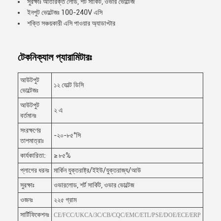
সুরক্ষাঃ অতিরিক্ত লোড, শর্ট সার্কিট, ওভার ভোল্টেজ
ইনপুট ভোল্টেজঃ 100-240V এসি
শক্তি সঞ্চয়কারী এসি পাওয়ার অ্যাডাপ্টার
টেকনিক্যাল প্যারামিটারঃ
আউটপুট
১২ ভোল্ট ডিসি
ভোল্টেজঃ
আউটপুট
২ এ
বর্তমানঃ
সংরক্ষণের
-২০-৮৫°সি
তাপমাত্রাঃ
কার্যকারিতা:
≥ ৮৫%
প্লাগের ধরনঃ
মার্কিন যুক্তরাষ্ট্র/ইইউ/যুক্তরাজ্য/আউ
সুরক্ষাঃ
ওভারলোড, শর্ট সার্কিট, ওভার ভোল্টেজ
ওজনঃ
২২৫ গ্রাম
সার্টিফিকেশনঃ
CE/FCC/UKCA/3C/CB/CQC/EMC/ETL/PSE/DOE/ECE/ERP