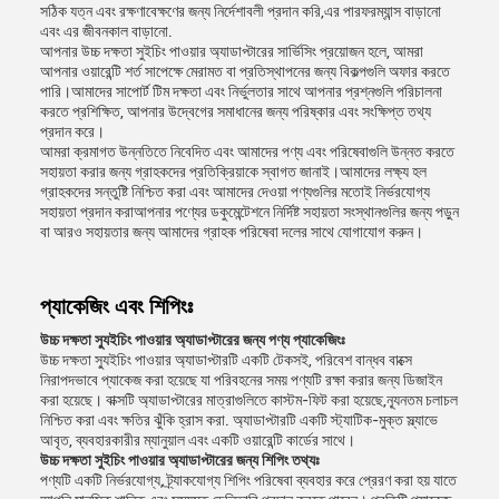
সঠিক যত্ন এবং রক্ষণাবেক্ষণের জন্য নির্দেশাবলী প্রদান করি,এর পারফরম্যান্স বাড়ানো
এবং এর জীবনকাল বাড়ানো.
আপনার উচ্চ দক্ষতা সুইচিং পাওয়ার অ্যাডাপ্টারের সার্ভিসিং প্রয়োজন হলে, আমরা
আপনার ওয়ারেন্টি শর্ত সাপেক্ষে মেরামত বা প্রতিস্থাপনের জন্য বিকল্পগুলি অফার করতে
পারি।আমাদের সাপোর্ট টিম দক্ষতা এবং নির্ভুলতার সাথে আপনার প্রশ্নগুলি পরিচালনা
করতে প্রশিক্ষিত, আপনার উদ্বেগের সমাধানের জন্য পরিষ্কার এবং সংক্ষিপ্ত তথ্য
প্রদান করে।
আমরা ক্রমাগত উন্নতিতে নিবেদিত এবং আমাদের পণ্য এবং পরিষেবাগুলি উন্নত করতে
সহায়তা করার জন্য গ্রাহকদের প্রতিক্রিয়াকে স্বাগত জানাই।আমাদের লক্ষ্য হল
গ্রাহকদের সন্তুষ্টি নিশ্চিত করা এবং আমাদের দেওয়া পণ্যগুলির মতোই নির্ভরযোগ্য
সহায়তা প্রদান করাআপনার পণ্যের ডকুমেন্টেশনে নির্দিষ্ট সহায়তা সংস্থানগুলির জন্য পড়ুন
বা আরও সহায়তার জন্য আমাদের গ্রাহক পরিষেবা দলের সাথে যোগাযোগ করুন।
প্যাকেজিং এবং শিপিংঃ
উচ্চ দক্ষতা স্যুইচিং পাওয়ার অ্যাডাপ্টারের জন্য পণ্য প্যাকেজিংঃ
উচ্চ দক্ষতা স্যুইচিং পাওয়ার অ্যাডাপ্টারটি একটি টেকসই, পরিবেশ বান্ধব বাক্সে
নিরাপদভাবে প্যাকেজ করা হয়েছে যা পরিবহনের সময় পণ্যটি রক্ষা করার জন্য ডিজাইন
করা হয়েছে। বাক্সটি অ্যাডাপ্টারের মাত্রাগুলিতে কাস্টম-ফিট করা হয়েছে,ন্যূনতম চলাচল
নিশ্চিত করা এবং ক্ষতির ঝুঁকি হ্রাস করা. অ্যাডাপ্টারটি একটি স্ট্যাটিক-মুক্ত স্ল্যাভে
আবৃত, ব্যবহারকারীর ম্যানুয়াল এবং একটি ওয়ারেন্টি কার্ডের সাথে।
উচ্চ দক্ষতা সুইচিং পাওয়ার অ্যাডাপ্টারের জন্য শিপিং তথ্যঃ
পণ্যটি একটি নির্ভরযোগ্য, ট্র্যাকযোগ্য শিপিং পরিষেবা ব্যবহার করে প্রেরণ করা হয় যাতে