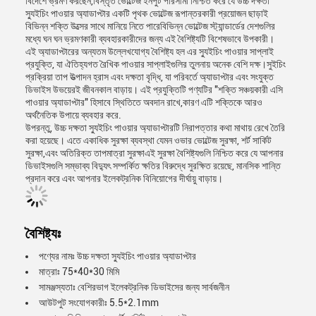
বিদেশে ভ্রমণ করছেন,বিস্তৃত ভোল্টেজ ইনপুট পরিসীমা নিশ্চিত করে যে উচ্চ দক্ষতা
স্যুইচিং পাওয়ার অ্যাডাপ্টার একটি পৃথক ভোল্টেজ রূপান্তরকারী প্রয়োজন ছাড়াই
বিভিন্ন শক্তি উত্সের সাথে মানিয়ে নিতে পারেবিভিন্ন ভোল্টেজ স্ট্যান্ডার্ডের দেশগুলির
মধ্যে ঘন ঘন ভ্রমণকারী ব্যবহারকারীদের জন্য এই বৈশিষ্ট্যটি বিশেষভাবে উপকারী।
এই অ্যাডাপ্টারের অন্যতম উল্লেখযোগ্য বৈশিষ্ট্য হল এর স্যুইচিং পাওয়ার সাপ্লাই
প্রযুক্তি, যা ঐতিহ্যগত রৈখিক পাওয়ার সাপ্লাইগুলির তুলনায় অনেক বেশি দক্ষ।সুইচিং
প্রক্রিয়া তাপ উত্পাদন হ্রাস এবং দক্ষতা বৃদ্ধি, যা পরিবর্তে অ্যাডাপ্টার এবং সংযুক্ত
ডিভাইস উভয়েরই জীবনকাল বাড়ায়। এই প্রযুক্তিটি পণ্যটির "শক্তি সঞ্চয়কারী এসি
পাওয়ার অ্যাডাপ্টার" হিসাবে স্থিতিতে অবদান রাখে,কারণ এটি শক্তিকে আরও
অর্থনৈতিক উপায়ে ব্যবহার করে.
উপরন্তু, উচ্চ দক্ষতা স্যুইচিং পাওয়ার অ্যাডাপ্টারটি নিরাপত্তার কথা মাথায় রেখে তৈরি
করা হয়েছে। এতে একাধিক সুরক্ষা ব্যবস্থা যেমন ওভার ভোল্টেজ সুরক্ষা, শর্ট সার্কিট
সুরক্ষা,এবং অতিরিক্ত তাপমাত্রা সুরক্ষাএই সুরক্ষা বৈশিষ্ট্যগুলি নিশ্চিত করে যে আপনার
ডিভাইসগুলি সম্ভাব্য বিদ্যুৎ সম্পর্কিত ক্ষতির বিরুদ্ধে সুরক্ষিত রয়েছে, মানসিক শান্তি
প্রদান করে এবং আপনার ইলেকট্রনিক বিনিয়োগের দীর্ঘায়ু বাড়ায়।
বৈশিষ্ট্যঃ
পণ্যের নামঃ উচ্চ দক্ষতা স্যুইচিং পাওয়ার অ্যাডাপ্টার
মাত্রাঃ 75*40*30 মিমি
সামঞ্জস্যতাঃ বেশিরভাগ ইলেকট্রনিক ডিভাইসের জন্য সার্বজনীন
আউটপুট সংযোগকারীঃ 5.5*2.1mm