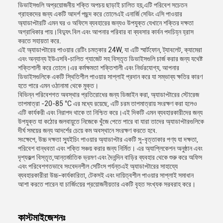
ডিভাইসগুলি অপ্রয়োজনীয় শক্তি অপচয় ছাড়াই চালিত হয়,এটি পরিবেশ সচেতন
গ্রাহকদের জন্য একটি আদর্শ পছন্দ করে তোলেএই এনার্জি সেভিং এসি পাওয়ার
অ্যাডাপ্টারটি এমন ঘর ও অফিসে ব্যবহারের জন্যও উপযুক্ত যেখানে শক্তির দক্ষতা
অগ্রাধিকার পায়।বিদ্যুৎ বিল এবং আপনার পরিবার বা ব্যবসার কার্বন পদচিহ্ন হ্রাস
করতে সহায়তা করে.
এই অ্যাডাপ্টারের পাওয়ার রেটিং চমত্কার 24W, যা এটি স্মার্টফোন, ট্যাবলেট, ক্যামেরা
এবং অন্যান্য ইউএসবি-চালিত গ্যাজেট সহ বিস্তৃত ডিভাইসগুলি চার্জ করার জন্য যথেষ্ট
শক্তিশালী করে তোলে।এর কর্মক্ষমতা শক্তিশালী এবং নির্ভরযোগ্য, আপনার
ডিভাইসগুলিকে একটি স্থিতিশীল পাওয়ার সাপ্লাই প্রদান করে যা সম্ভাব্য ক্ষতির কারণ
হতে পারে এমন ওঠানামা থেকে মুক্ত।
বিভিন্ন পরিবেশগত অবস্থার প্রতিরোধের জন্য ডিজাইন করা, অ্যাডাপ্টারের স্টোরেজ
তাপমাত্রা -20-85 °C এর মধ্যে রয়েছে, এটি চরম তাপমাত্রায় সংরক্ষণ করা হলেও
এটি কার্যকরী এবং নিরাপদ থাকে তা নিশ্চিত করে।এই দিকটি এমন ব্যবহারকারীদের জন্য
উপযুক্ত যা কঠোর জলবায়ুতে নিজেকে খুঁজে পেতে পারে বা যারা তাদের অ্যাডাপ্টারগুলিকে
দীর্ঘ সময়ের জন্য আদর্শের চেয়ে কম অবস্থানে সংরক্ষণ করতে হবে.
সংক্ষেপে, উচ্চ দক্ষতা স্যুইচিং পাওয়ার অ্যাডাপ্টার একটি সু-বৃত্তাকার পণ্য যা দক্ষতা,
পরিবেশ বান্ধবতা এবং শক্তি সঞ্চয় করার জন্য নির্মিত। এর অ্যাপ্লিকেশন অনুষ্ঠান এবং
দৃশ্যকল্প বিস্তৃত,আন্তর্জাতিক ভ্রমণ এবং দৈনন্দিন বাড়ির ব্যবহার থেকে শুরু করে অফিস
এবং পরিবেশগতভাবে সংবেদনশীল সেটিংস পর্যন্তএই অ্যাডাপ্টারের সাহায্যে
ব্যবহারকারীরা উচ্চ-কার্যকারিতা, টেকসই এবং দায়িত্বশীল পাওয়ার সাপ্লাই সমাধান
আশা করতে পারেন যা চার্জিংয়ের প্রয়োজনীয়তার একটি বৃহত সংখ্যক সরবরাহ করে।
কাস্টমাইজেশনঃ