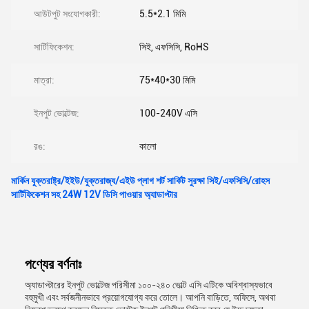
আউটপুট সংযোগকারী:
5.5*2.1 মিমি
সার্টিফিকেশন:
সিই, এফসিসি, RoHS
মাত্রা:
75*40*30 মিমি
ইনপুট ভোল্টেজ:
100-240V এসি
রঙ:
কালো
মার্কিন যুক্তরাষ্ট্র/ইইউ/যুক্তরাজ্য/এইউ প্লাগ শর্ট সার্কিট সুরক্ষা সিই/এফসিসি/রোহস
সার্টিফিকেশন সহ 24W 12V ডিসি পাওয়ার অ্যাডাপ্টার
পণ্যের বর্ণনাঃ
অ্যাডাপ্টারের ইনপুট ভোল্টেজ পরিসীমা ১০০-২৪০ ভোল্ট এসি এটিকে অবিশ্বাস্যভাবে
বহুমুখী এবং সর্বজনীনভাবে প্রয়োগযোগ্য করে তোলে। আপনি বাড়িতে, অফিসে, অথবা