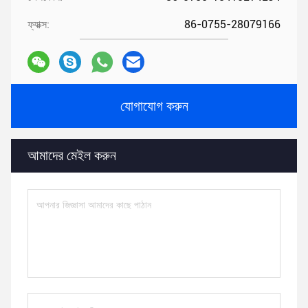
ফ্যাক্স:
86-0755-28079166
যোগাযোগ করুন
আমাদের মেইল ​​করুন