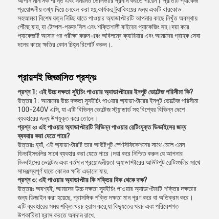
আপনি মানসিক শান্তি এবং সময়মত ডেলিভারি প্রদান করতে পারেন। প্রতিটি প্যাকেজ
প্রয়োজনীয় তথ্য দিয়ে লেবেল করা হয়,কার্যকর ট্র্যাকিংয়ের জন্য একটি বারকোড
সহআমরা বিশেষ যত্ন নিচ্ছি যাতে পাওয়ার অ্যাডাপ্টারটি আপনার কাছে নিখুঁত অবস্থায়
পৌঁছে যায়, যা টেম্পল-প্রুফ সিল এবং শক্তিশালী বাইরের প্যাকেজিং সহ।দয়া করে
প্যাকেজটি আসার পর পরীক্ষা করুন এবং অবিলম্বে ক্যারিয়ার এবং আমাদের গ্রাহক সেবা
দলের কাছে ক্ষতির কোন চিহ্ন রিপোর্ট করুন।.
প্রায়শই জিজ্ঞাসিত প্রশ্নঃ
প্রশ্ন 1: এই উচ্চ দক্ষতা সুইচিং পাওয়ার অ্যাডাপ্টারের ইনপুট ভোল্টেজ পরিসীমা কি?
উত্তর 1: আমাদের উচ্চ দক্ষতা স্যুইচিং পাওয়ার অ্যাডাপ্টারের ইনপুট ভোল্টেজ পরিসীমা
100-240V এসি, যা এটি বিভিন্ন ভোল্টেজ স্ট্যান্ডার্ড সহ বিশ্বের বিভিন্ন দেশে
ব্যবহারের জন্য উপযুক্ত করে তোলে।
প্রশ্ন ২ঃ এই পাওয়ার অ্যাডাপ্টারটি বিভিন্ন পাওয়ার রেটিংযুক্ত ডিভাইসের জন্য
ব্যবহার করা যেতে পারে?
উত্তরঃ হ্যাঁ, এই অ্যাডাপ্টারটি তার আউটপুট স্পেসিফিকেশনের সাথে মেলে এমন
ডিভাইসগুলির সাথে ব্যবহার করা যেতে পারে।দয়া করে নিশ্চিত করুন যে আপনার
ডিভাইসের ভোল্টেজ এবং বর্তমান প্রয়োজনীয়তা অ্যাডাপ্টারের আউটপুট রেটিংগুলির সাথে
সামঞ্জস্যপূর্ণ যাতে কোনও ক্ষতি এড়ানো যায়.
প্রশ্ন ৩: এই পাওয়ার অ্যাডাপ্টার কি শক্তির দিক থেকে দক্ষ?
উত্তরঃ অবশ্যই, আমাদের উচ্চ দক্ষতা স্যুইচিং পাওয়ার অ্যাডাপ্টারটি শক্তির দক্ষতার
জন্য ডিজাইন করা হয়েছে, প্রাসঙ্গিক শক্তি দক্ষতা মান পূরণ করে বা অতিক্রম করে।
এটি ব্যবহারের সময় শক্তি খরচ হ্রাস করে,যা বিদ্যুতের খরচ এবং পরিবেশগত
উপকারিতা হ্রাস করতে অবদান রাখে.