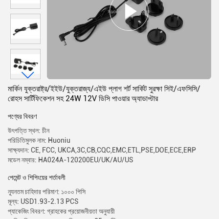
মার্কিন যুক্তরাষ্ট্র/ইইউ/যুক্তরাজ্য/এইউ প্লাগ শর্ট সার্কিট সুরক্ষা সিই/এফসিসি/
রোহস সার্টিফিকেশন সহ 24W 12V ডিসি পাওয়ার অ্যাডাপ্টার
পণ্যের বিবরণ
উৎপত্তি স্থল: চীন
পরিচিতিমুলক নাম: Huoniu
সাক্ষ্যদান: CE, FCC, UKCA,3C,CB,CQC,EMC,ETL,PSE,DOE,ECE,ERP
মডেল নম্বার: HA024A-120200EU/UK/AU/US
পেমেন্ট ও শিপিংয়ের শর্তাবলী
ন্যূনতম চাহিদার পরিমাণ: ১০০০ পিসি
মূল্য: USD1.93-2.13 PCS
প্যাকেজিং বিবরণ: গ্রাহকের প্রয়োজনীয়তা অনুযায়ী