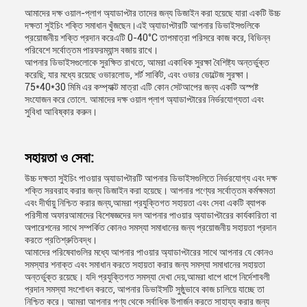
আমাদের দক্ষ ওয়াল-প্লাগ অ্যাডাপ্টার তাদের জন্য ডিজাইন করা হয়েছে যারা একটি উচ্চ
দক্ষতা সুইচিং শক্তি সমাধান খুঁজছেন।এই অ্যাডাপ্টারটি আপনার ডিভাইসগুলিকে
প্রয়োজনীয় শক্তি প্রদান করেএটি 0-40°C তাপমাত্রা পরিসরে কাজ করে, বিভিন্ন
পরিবেশে সর্বোত্তম পারফরম্যান্স বজায় রাখে।
আপনার ডিভাইসগুলোকে সুরক্ষিত রাখতে, আমরা একাধিক সুরক্ষা বৈশিষ্ট্য অন্তর্ভুক্ত
করেছি, যার মধ্যে রয়েছে ওভারলোড, শর্ট সার্কিট, এবং ওভার ভোল্টেজ সুরক্ষা।
75*40*30 মিমি এর কম্প্যাক্ট মাত্রা এটি কোন সেটআপের জন্য একটি অস্পষ্ট
সংযোজন করে তোলে. আমাদের দক্ষ ওয়াল প্লাগ অ্যাডাপ্টারের নির্ভরযোগ্যতা এবং
সুবিধা আবিষ্কার করুন।
সহায়তা ও সেবা:
উচ্চ দক্ষতা সুইচিং পাওয়ার অ্যাডাপ্টারটি আপনার ডিভাইসগুলিতে নির্ভরযোগ্য এবং দক্ষ
শক্তি সরবরাহ করার জন্য ডিজাইন করা হয়েছে। আপনার পণ্যের সর্বোত্তম কর্মক্ষমতা
এবং দীর্ঘায়ু নিশ্চিত করার জন্য,আমরা প্রযুক্তিগত সহায়তা এবং সেবা একটি ব্যাপক
পরিসীমা অফারআমাদের বিশেষজ্ঞদের দল আপনার পাওয়ার অ্যাডাপ্টারের কার্যকারিতা বা
অপারেশনের সাথে সম্পর্কিত কোনও সমস্যা সমাধানের জন্য প্রয়োজনীয় সহায়তা প্রদান
করতে প্রতিশ্রুতিবদ্ধ।
আমাদের পরিষেবাগুলির মধ্যে আপনার পাওয়ার অ্যাডাপ্টারের সাথে আপনার যে কোনও
সমস্যার শনাক্ত এবং সমাধান করতে সহায়তা করার জন্য সমস্যা সমাধানের সহায়তা
অন্তর্ভুক্ত রয়েছে। যদি প্রযুক্তিগত সমস্যা দেখা দেয়,আমরা ধাপে ধাপে নির্দেশাবলী
প্রদান সমস্যা সংশোধন করতে, আপনার ডিভাইসটি সুষ্ঠুভাবে কাজ চালিয়ে যাচ্ছে তা
নিশ্চিত করে। আমরা আপনার পণ্য থেকে সর্বাধিক উপার্জন করতে সাহায্য করার জন্য