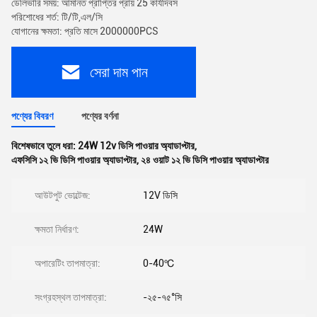
ডেলিভারি সময়: আমানত প্রাপ্তির প্রায় 25 কার্যদিবস
পরিশোধের শর্ত: টি/টি,এল/সি
যোগানের ক্ষমতা: প্রতি মাসে 2000000PCS
সেরা দাম পান
পণ্যের বিবরণ
পণ্যের বর্ণনা
বিশেষভাবে তুলে ধরা:
24W 12v ডিসি পাওয়ার অ্যাডাপ্টার
,
এফসিসি ১২ ভি ডিসি পাওয়ার অ্যাডাপ্টার
,
২৪ ওয়াট ১২ ভি ডিসি পাওয়ার অ্যাডাপ্টার
আউটপুট ভোল্টেজ:
12V ডিসি
ক্ষমতা নির্ধারণ:
24W
অপারেটিং তাপমাত্রা:
0-40℃
সংগ্রহস্থল তাপমাত্রা:
-২৫-৭৫°সি