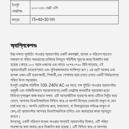
ইনপুট
১০০-২৪০ ভোল্ট এসি
ভোল্টেজঃ
মাত্রা:
75*40*30 মিমি
অ্যাপ্লিকেশনঃ
উচ্চ দক্ষতা স্যুইচিং পাওয়ার অ্যাডাপ্টার একটি কমপ্যাক্ট, হালকা ও পরিবেশ সচেতন
সমাধান যা শক্তি সরবরাহের চাহিদার বিস্তৃত পরিসীমা পূরণের জন্য ডিজাইন করা
হয়েছে।মাত্র ১০০ গ্রাম ওজনের এবং মাত্র ৭৫*৪০*৩০ মিমি মাত্রার, এই
অ্যাডাপ্টারটি বহনযোগ্যতা এবং সুবিধাজনকতার সংক্ষিপ্ত রূপ। এর ছোট আকার এবং
হালকা ওজন এটি ভ্রমণকারী, শিক্ষার্থী,এবং পেশাদার যারা চলতে চলতে একটি নির্ভরযোগ্য
শক্তি উৎস প্রয়োজন.
ইনপুট ভোল্টেজ পরিসীমা 100-240V AC এর সাথে, দক্ষ সুইচিং পাওয়ার অ্যাডাপ্টার
বহুমুখী এবং সর্বজনীনভাবে প্রয়োগযোগ্য,একটি ভোল্টেজ কনভার্টার প্রয়োজন ছাড়া
বিভিন্ন দৃশ্যকল্প কাজ করতে সক্ষম. এটি আন্তর্জাতিক ভ্রমণের জন্য এটিকে নিখুঁত করে
তোলে, আপনার ডিভাইসগুলিকে নিশ্চিত করে যে আপনি বিশ্বের যেখানেই থাকুন না কেন
চার্জ করা হয়। আপনি হোটেলের রুমে, ক্যাফেতে, বা বিমানবন্দরের লাউঞ্জে থাকুন না
কেন,এই অ্যাডাপ্টার আপনার ডিভাইসগুলিকে চালিত এবং ব্যবহারের জন্য প্রস্তুত
রাখবে।
উপরন্তু, একটি পরিবেশ বান্ধব পাওয়ার সাপ্লাই অ্যাডাপ্টার হিসাবে, এটি শক্তি
সংরক্ষণের কথা মাথায় রেখে ডিজাইন করা হয়েছে। এটি নিশ্চিত করে যে আপনার