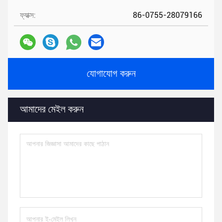
ফ্যাক্স:
86-0755-28079166
যোগাযোগ করুন
আমাদের মেইল ​​করুন