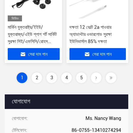
ভিডিও
মার্কিন যুক্তরাষ্ট্র/ইইউ/
দক্ষতা 12 ভোল্ট 2a পাওয়ার
যুক্তরাজ্য/এইউ প্লাগ শর্ট সার্কিট
অ্যাডাপ্টার ওভারলোড সুরক্ষা
সুরক্ষা সিই/এফসিসি/রোহস
ইউনিভার্সাল 85% দক্ষতা
সার্টিফিকেশন সহ 24W 12V
সেরা দাম পান
সেরা দাম পান
ডিসি পাওয়ার অ্যাডাপ্টার
1
2
3
4
5
যোগাযোগ
যোগাযোগ:
Ms. Nancy Wang
টেলিফোন:
86-0755-13410274294