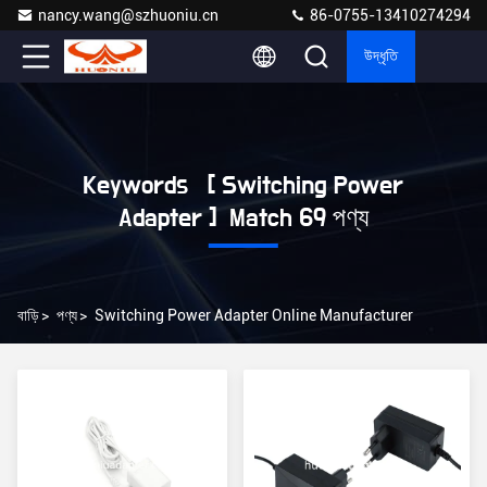
nancy.wang@szhuoniu.cn
86-0755-13410274294
উদ্ধৃতি
Keywords [ Switching Power
Adapter ] Match 69 পণ্য
বাড়ি
>
পণ্য
>
Switching Power Adapter Online Manufacturer