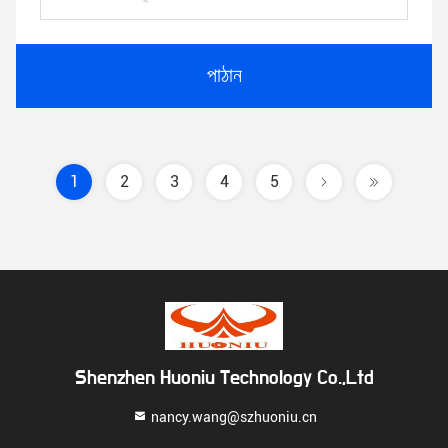
পাঠান
1
2
3
4
5
Shenzhen Huoniu Technology Co.,Ltd
nancy.wang@szhuoniu.cn