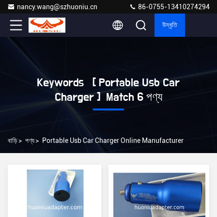
nancy.wang@szhuoniu.cn
86-0755-13410274294
উদ্ধৃতি
Keywords [ Portable Usb Car
Charger ] Match 6 পণ্য
বাড়ি
>
পণ্য
>
Portable Usb Car Charger Online Manufacturer