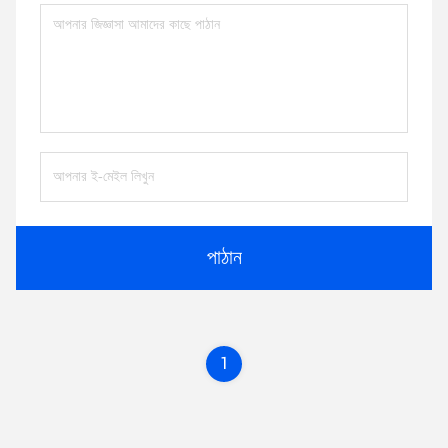
পাঠান
1